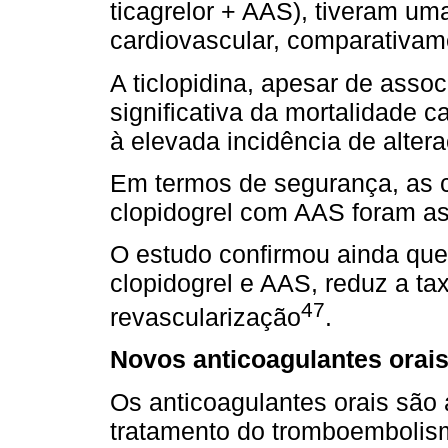
ticagrelor + AAS), tiveram um
cardiovascular, comparativam
A ticlopidina, apesar de asso
signiﬁcativa da mortalidade c
à elevada incidência de alter
Em termos de segurança, as
clopidogrel com AAS foram as
O estudo conﬁrmou ainda que
clopidogrel e AAS, reduz a t
47
revascularização
.
Novos anticoagulantes orai
Os anticoagulantes orais sã
tratamento do tromboembolism