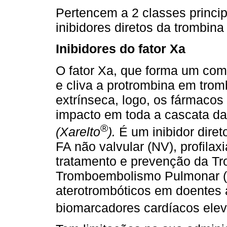
Pertencem a 2 classes principa
inibidores diretos da trombina 
Inibidores do fator Xa
O fator Xa, que forma um com
e cliva a protrombina em trom
extrínseca, logo, os fármacos 
impacto em toda a cascata d
®
(Xarelto
).
É um inibidor dire
FA não valvular (NV), proﬁlaxi
tratamento e prevenção da T
Tromboembolismo Pulmonar (T
aterotrombóticos em doentes
biomarcadores cardíacos ele