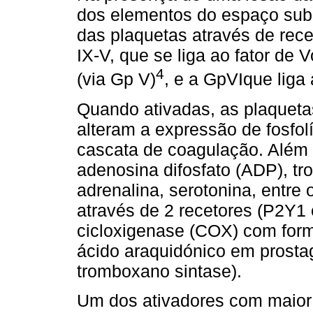
dos elementos do espaço sub
das plaquetas através de rece
IX-V, que se liga ao fator de
4
(via Gp V)
, e a GpVIque liga
Quando ativadas, as plaquet
alteram a expressão de fosfo
cascata de coagulação. Além
adenosina difosfato (ADP), t
adrenalina, serotonina, entre
através de 2 recetores (P2Y1 
cicloxigenase (COX) com for
ácido araquidónico em prosta
tromboxano sintase).
Um dos ativadores com maior 