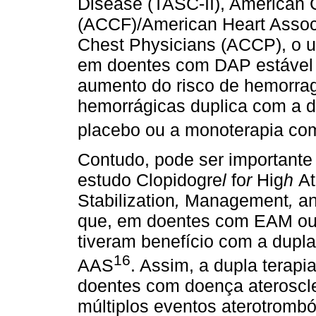
Disease (TASC-II), American 
(ACCF)/American Heart Associ
Chest Physicians (ACCP), o u
em doentes com DAP estável 
aumento do risco de hemorrag
hemorrágicas duplica com a d
placebo ou a monoterapia com
Contudo, pode ser importante
estudo Clopidogre
l
fo
r
Hig
h
At
Stabilization
,
Management
,
a
que, em doentes com EAM ou 
tiveram benefício com a dupl
16
AAS
. Assim, a dupla terapi
doentes com doença ateroscle
múltiplos eventos aterotrombó