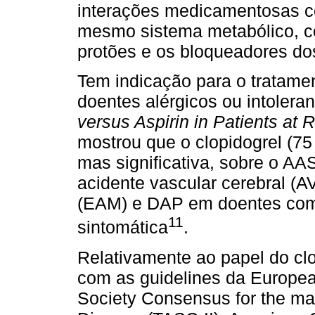
interações medicamentosas 
mesmo sistema metabólico, c
protões e os bloqueadores dos
Tem indicação para o tratam
doentes alérgicos ou intoler
versus Aspirin in Patients at
mostrou que o clopidogrel (7
mas signiﬁcativa, sobre o AA
acidente vascular cerebral (A
(EAM) e DAP em doentes com 
11
sintomática
.
Relativamente ao papel do clo
com as guidelines da European
Society Consensus for the man