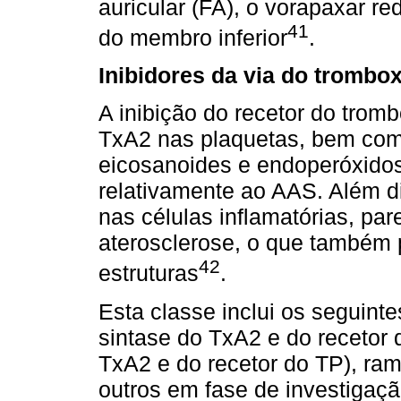
auricular (FA), o vorapaxar r
41
do membro inferior
.
Inibidores da via do trombo
A inibição do recetor do tromb
TxA2 nas plaquetas, bem como
eicosanoides e endoperóxidos
relativamente ao AAS. Além 
nas células inﬂamatórias, par
aterosclerose, o que também p
42
estruturas
.
Esta classe inclui os seguinte
sintase do TxA2 e do recetor d
TxA2 e do recetor do TP), rama
outros em fase de investigaç