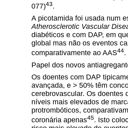
43
077)
.
A picotamida foi usada num e
Atherosclerotic Vascular Dise
diabéticos e com DAP, em que
global mas não os eventos ca
44
comparativamente ao AAS
.
Papel dos novos antiagregante
Os doentes com DAP tipicame
avançada, e > 50% têm conco
cerebrovascular. Os doentes
níveis mais elevados de mar
protrombóticos, comparativa
45
coronária apenas
. Isto col