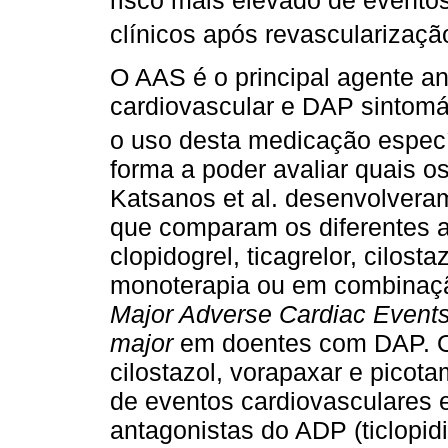
risco mais elevado de evento
clínicos após revascularizaçã
O AAS é o principal agente a
cardiovascular e DAP sintomá
o uso desta medicação espec
forma a poder avaliar quais 
Katsanos et al. desenvolvera
que comparam os diferentes an
clopidogrel, ticagrelor, cilost
monoterapia ou em combinaç
Major Adverse Cardiac Event
major
em doentes com DAP. O
cilostazol, vorapaxar e pico
de eventos cardiovasculares
antagonistas do ADP (ticlopidi