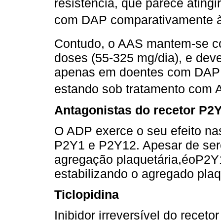
resistência, que parece ating
com DAP comparativamente à
Contudo, o AAS mantem-se c
doses (55-325 mg/dia), e deve
apenas em doentes com DAP e
estando sob tratamento com A
Antagonistas do recetor P2
O ADP exerce o seu efeito na
P2Y1 e P2Y12. Apesar de sere
agregação plaquetária,éoP2Y1
estabilizando o agregado plaq
Ticlopidina
Inibidor irreversível do receto