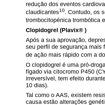
redução dos eventos cardiova
10
claudicantes
. Contudo, os 
trombocitopénica trombótica e
Clopidogrel (Plavix® )
Após a sua aprovação, depress
seu perﬁl de segurança mais f
de ação mais rápido com a d
O clopidogrel é uma pró-drog
fígado via citocromo P450 (C
irreversível, tem efeito duran
10 dias).
Tal como o AAS, existem resi
causa estão alterações genét