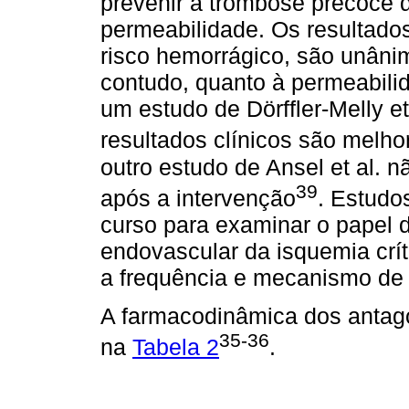
prevenir a trombose precoce 
permeabilidade. Os resultado
risco hemorrágico, são unâni
contudo, quanto à permeabilid
um estudo de Dörfﬂer-Melly et
resultados clínicos são melh
outro estudo de Ansel et al. 
39
após a intervenção
. Estudo
curso para examinar o papel 
endovascular da isquemia críti
a frequência e mecanismo de 
A farmacodinâmica dos antago
35-36
na
Tabela 2
.