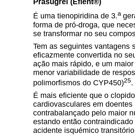
Prasugrel (Eﬁent®)
a
É uma tienopiridina de 3.
ger
forma de pró-droga, que nece
se transformar no seu compost
Tem as seguintes vantagens s
eﬁcazmente convertida no seu
ação mais rápido, e um maior 
menor variabilidade de respos
25
polimorﬁsmos do CYP450)
.
É mais eﬁciente que o clopid
cardiovasculares em doentes 
contrabalançado pelo maior n
estando então contraindicado
acidente isquémico transitóri