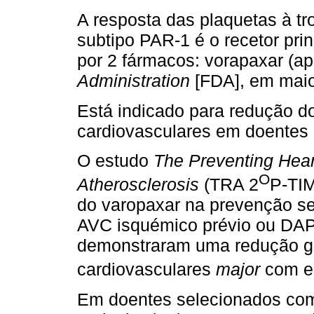
A resposta das plaquetas à t
subtipo PAR-1 é o recetor pri
por 2 fármacos: vorapaxar (a
Administration
[FDA], em maio
Está indicado para redução d
cardiovasculares em doentes 
O estudo
The Preventing Heart
O
Atherosclerosis
(TRA 2
P-TIM
do varopaxar na prevenção s
AVC isquémico prévio ou DAP 
demonstraram uma redução g
cardiovasculares
major
com e
Em doentes selecionados com