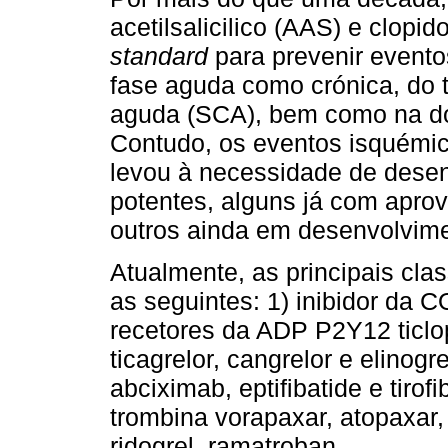
acetilsalicilico (AAS) e clopi
standard
para prevenir evento
fase aguda como crónica, do 
aguda (SCA), bem como na doe
Contudo, os eventos isquémic
levou à necessidade de dese
potentes, alguns já com aprov
outros ainda em desenvolvime
Atualmente, as principais cla
as seguintes: 1) inibidor da 
recetores da ADP P2Y12 ticlop
ticagrelor, cangrelor e elinogre
abciximab, eptiﬁbatide e tiroﬁ
trombina vorapaxar, atopaxar,
ridogrel, ramatroban.