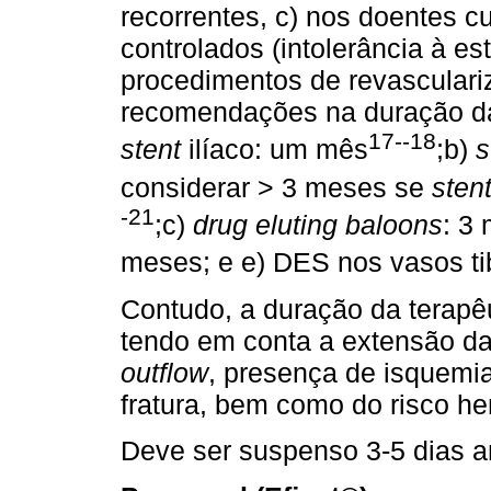
recorrentes, c) nos doentes cu
controlados (intolerância à es
procedimentos de revasculariz
recomendações na duração da 
17--18
stent
ilíaco: um mês
;b)
s
considerar > 3 meses se
sten
-21
;c)
drug eluting baloons
: 3
meses; e e) DES nos vasos ti
Contudo, a duração da terapêu
tendo em conta a extensão d
outﬂow
, presença de isquemia
fratura, bem como do risco he
Deve ser suspenso 3-5 dias a