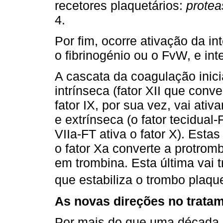
recetores plaquetários:
protea
4.
Por ﬁm, ocorre ativação da inte
o ﬁbrinogénio ou o FvW, e int
A cascata da coagulação inic
intrínseca (fator XII que conver
fator IX, por sua vez, vai ativa
e extrínseca (o fator tecidual-
VIIa-FT ativa o fator X). Est
o fator Xa converte a protromb
em trombina. Esta última vai 
que estabiliza o trombo plaque
As novas direções no tratam
Por mais do que uma década,