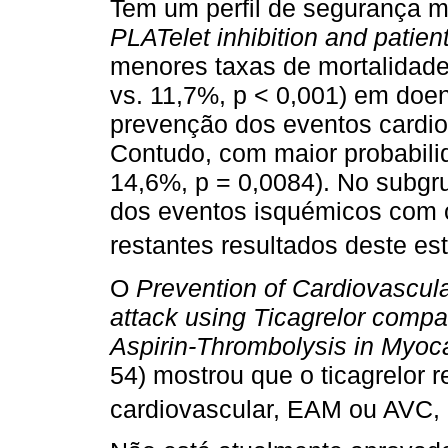
Tem um perﬁl de segurança m
PLATelet inhibition and pati
menores taxas de mortalidade
vs. 11,7%, p < 0,001) em doe
prevenção dos eventos cardiov
Contudo, com maior probabilid
14,6%, p = 0,0084). No subg
dos eventos isquémicos com o 
restantes resultados deste es
O
Prevention of Cardiovascular
attack using Ticagrelor compa
Aspirin-Thrombolysis in Myoca
54) mostrou que o ticagrelor 
cardiovascular, EAM ou AVC,