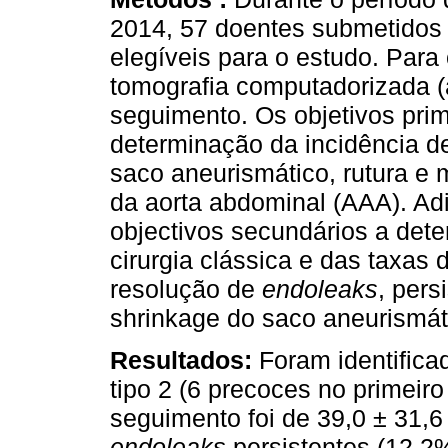
2014, 57 doentes submetidos
elegíveis para o estudo. Para
tomografia computadorizada (
seguimento. Os objetivos prim
determinação da incidência 
saco aneurismático, rutura e
da aorta abdominal (AAA). A
objectivos secundários a det
cirurgia clássica e das taxas
resolução de
endoleaks
, pers
shrinkage do saco aneurismát
Resultados:
Foram identific
tipo 2 (6 precoces no primeir
seguimento foi de 39,0 ± 31,6
endoleaks
persistentes (12,2