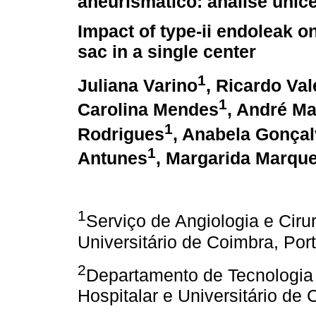
aneurismático: análise unicê
Impact of type-ii endoleak 
sac in a single center
1
Juliana Varino
, Ricardo Val
1
Carolina Mendes
, André Ma
1
Rodrigues
, Anabela Gonça
1
Antunes
, Margarida Marqu
1
Serviço de Angiologia e Cirur
Universitário de Coimbra, Por
2
Departamento de Tecnologia 
Hospitalar e Universitário de 