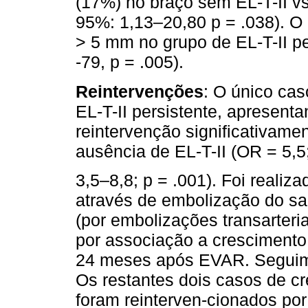
(17%) no braço sem EL-T-II v
95%: 1,13–20,80 p = .038). O
> 5 mm no grupo de EL-T-II pe
-79, p = .005).
Reintervenções
: O único cas
EL-T-II persistente, apresent
reintervenção significativam
ausência de EL-T-II (OR = 5,5
3,5–8,8; p = .001). Foi reali
através de embolização do sa
(por embolizações transarteri
por associação a cresciment
24 meses após EVAR. Seguim
Os restantes dois casos de c
foram reinterven-cionados po