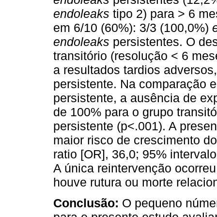
endoleaks
tipo 2) para > 6 m
em 6/10 (60%): 3/3 (100,0%)
endoleaks
persistentes. O de
transitório (resolução < 6 m
a resultados tardios adversos
persistente. Na comparação 
persistente, a ausência de ex
de 100% para o grupo transit
persistente (p<.001). A prese
maior risco de crescimento d
ratio [OR], 36,0; 95% interval
A única reintervenção ocorr
houve rutura ou morte relaci
Conclusão:
O pequeno númer
para o presente estudo avali