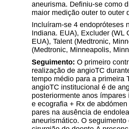
aneurisma. Definiu-se como d
maior medição outer to outer 
Incluíram-se 4 endopróteses 
Indiana. EUA), Excluder (WL Go
EUA), Talent (Medtronic, Minn
(Medtronic, Minneapolis, Minn
Seguimento:
O primeiro contr
realização de angioTC durante
tempo médio para a primeira T
angioTC institucional é de an
posteriormente anos ímpares 
e ecografia + Rx de abdómen a
pares na ausência de endole
aneurismático. O seguimento 
cirurgião do doente.A presenç