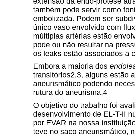
extensão da endo-prótese atrav
também pode servir como fon
embolizada. Podem ser subdiv
único vaso envolvido com fluxo
múltiplas artérias estão envolv
pode ou não resultar na pres
os leaks estão associados a 
Embora a maioria dos
endole
transitórios2,3, alguns estão
aneurismático podendo necessi
rutura do aneurisma.4
O objetivo do trabalho foi ava
desenvolvimento de EL-T-II n
por EVAR na nossa instituiçã
teve no saco aneurismático, n