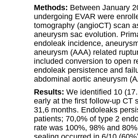
Methods:
Between January 20
undergoing EVAR were enrolle
tomography (angioCT) scan a
aneurysm sac evolution. Prima
endoleak incidence, aneurysm
aneurysm (AAA) related ruptu
included conversion to open rep
endoleak persistence and fai
abdominal aortic aneurysm (A
Results:
We identified 10 (17
early at the first follow-up C
31,6 months. Endoleaks persist
patients; 70,0% of type 2 endo
rate was 100%, 98% and 80% 
sealing occurred in 6/10 (60%)