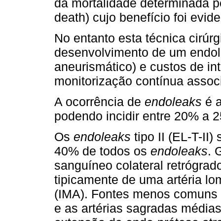
da mortalidade determinada p
death) cujo benefício foi evid
No entanto esta técnica cirúr
desenvolvimento de um endol
aneurismático) e custos de i
monitorização contínua associ
A ocorrência de
endoleaks
é 
podendo incidir entre 20% a
Os
endoleaks
tipo II (EL-T-I
40% de todos os
endoleaks
. 
sanguíneo colateral retrógrad
tipicamente de uma artéria lom
(IMA). Fontes menos comuns d
e as artérias sagradas média