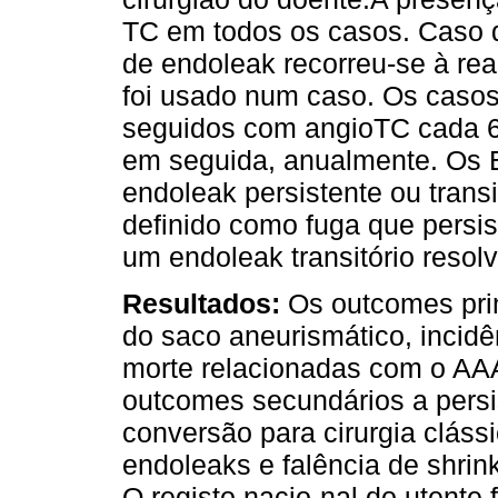
TC em todos os casos. Caso d
de endoleak recorreu-se à rea
foi usado num caso. Os casos
seguidos com angioTC cada 6 
em seguida, anualmente. Os E
endoleak persistente ou transi
definido como fuga que persi
um endoleak transitório reso
Resultados:
Os outcomes prim
do saco aneurismático, incidên
morte relacionadas com o AA
outcomes secundários a persis
conversão para cirurgia cláss
endoleaks e falência de shri
O registo nacio-nal do utente f