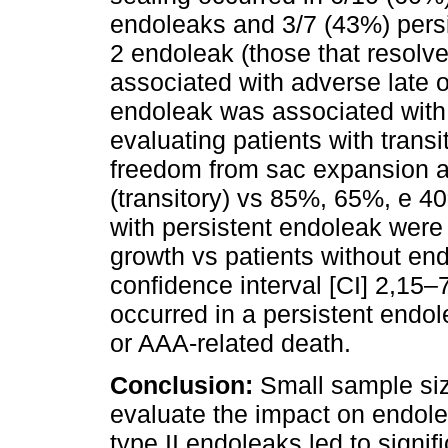
endoleaks and 3/7 (43%) persi
2 endoleak (those that resol
associated with adverse late o
endoleak was associated wit
evaluating patients with trans
freedom from sac expansion a
(transitory) vs 85%, 65%, e 40
with persistent endoleak were
growth vs patients without en
confidence interval [CI] 2,15–7
occurred in a persistent endo
or AAA-related death.
Conclusion:
Small sample size
evaluate the impact on endol
type II endoleaks led to signi