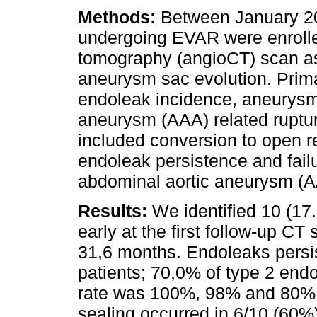
Methods:
Between January 20
undergoing EVAR were enrolle
tomography (angioCT) scan a
aneurysm sac evolution. Prima
endoleak incidence, aneurysm
aneurysm (AAA) related ruptu
included conversion to open rep
endoleak persistence and fai
abdominal aortic aneurysm (A
Results:
We identified 10 (17
early at the first follow-up C
31,6 months. Endoleaks persist
patients; 70,0% of type 2 endo
rate was 100%, 98% and 80% 
sealing occurred in 6/10 (60%)