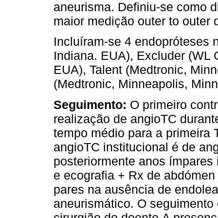
aneurisma. Definiu-se como d
maior medição outer to outer 
Incluíram-se 4 endopróteses 
Indiana. EUA), Excluder (WL Go
EUA), Talent (Medtronic, Minn
(Medtronic, Minneapolis, Minn
Seguimento:
O primeiro contr
realização de angioTC durante
tempo médio para a primeira T
angioTC institucional é de an
posteriormente anos ímpares 
e ecografia + Rx de abdómen a
pares na ausência de endole
aneurismático. O seguimento 
cirurgião do doente.A presenç