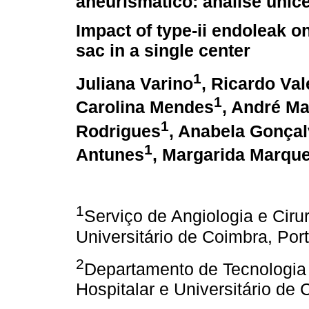
aneurismático: análise unicê
Impact of type-ii endoleak 
sac in a single center
1
Juliana Varino
, Ricardo Val
1
Carolina Mendes
, André Ma
1
Rodrigues
, Anabela Gonça
1
Antunes
, Margarida Marqu
1
Serviço de Angiologia e Cirur
Universitário de Coimbra, Por
2
Departamento de Tecnologia 
Hospitalar e Universitário de 