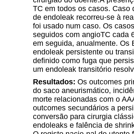
TC em todos os casos. Caso d
de endoleak recorreu-se à rea
foi usado num caso. Os casos
seguidos com angioTC cada 6 
em seguida, anualmente. Os E
endoleak persistente ou transi
definido como fuga que persi
um endoleak transitório reso
Resultados:
Os outcomes prim
do saco aneurismático, incidên
morte relacionadas com o AA
outcomes secundários a persis
conversão para cirurgia cláss
endoleaks e falência de shri
O registo nacio-nal do utente f