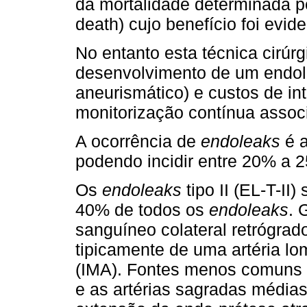
da mortalidade determinada p
death) cujo benefício foi evid
No entanto esta técnica cirúr
desenvolvimento de um endol
aneurismático) e custos de i
monitorização contínua associ
A ocorrência de
endoleaks
é 
podendo incidir entre 20% a
Os
endoleaks
tipo II (EL-T-I
40% de todos os
endoleaks
. 
sanguíneo colateral retrógrad
tipicamente de uma artéria lom
(IMA). Fontes menos comuns d
e as artérias sagradas média