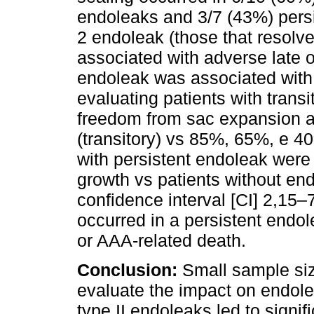
endoleaks and 3/7 (43%) persi
2 endoleak (those that resol
associated with adverse late o
endoleak was associated wit
evaluating patients with trans
freedom from sac expansion a
(transitory) vs 85%, 65%, e 40
with persistent endoleak were
growth vs patients without en
confidence interval [CI] 2,15–7
occurred in a persistent endo
or AAA-related death.
Conclusion:
Small sample size
evaluate the impact on endol
type II endoleaks led to signi