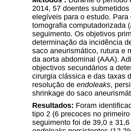
2014, 57 doentes submetidos
elegíveis para o estudo. Para
tomografia computadorizada (
seguimento. Os objetivos prim
determinação da incidência 
saco aneurismático, rutura e
da aorta abdominal (AAA). A
objectivos secundários a det
cirurgia clássica e das taxas
resolução de
endoleaks
, pers
shrinkage do saco aneurismát
Resultados:
Foram identific
tipo 2 (6 precoces no primeir
seguimento foi de 39,0 ± 31,6
endoleaks
persistentes (12,2