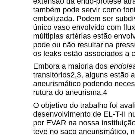
extensão da endo-prótese atrav
também pode servir como fon
embolizada. Podem ser subdiv
único vaso envolvido com fluxo
múltiplas artérias estão envolv
pode ou não resultar na pres
os leaks estão associados a 
Embora a maioria dos
endole
transitórios2,3, alguns estão
aneurismático podendo necessi
rutura do aneurisma.4
O objetivo do trabalho foi ava
desenvolvimento de EL-T-II n
por EVAR na nossa instituiçã
teve no saco aneurismático, n