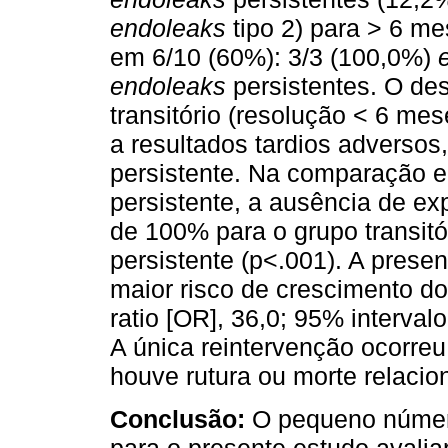
endoleaks
tipo 2) para > 6 m
em 6/10 (60%): 3/3 (100,0%)
endoleaks
persistentes. O de
transitório (resolução < 6 m
a resultados tardios adversos
persistente. Na comparação 
persistente, a ausência de ex
de 100% para o grupo transit
persistente (p<.001). A prese
maior risco de crescimento d
ratio [OR], 36,0; 95% interval
A única reintervenção ocorr
houve rutura ou morte relaci
Conclusão:
O pequeno númer
para o presente estudo avali