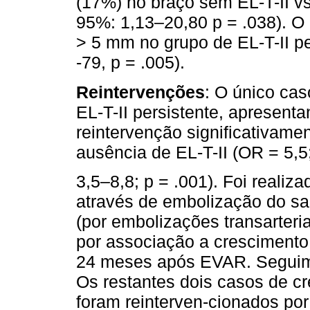
(17%) no braço sem EL-T-II v
95%: 1,13–20,80 p = .038). O
> 5 mm no grupo de EL-T-II pe
-79, p = .005).
Reintervenções
: O único cas
EL-T-II persistente, apresent
reintervenção significativam
ausência de EL-T-II (OR = 5,5
3,5–8,8; p = .001). Foi reali
através de embolização do sa
(por embolizações transarteri
por associação a cresciment
24 meses após EVAR. Seguim
Os restantes dois casos de c
foram reinterven-cionados po