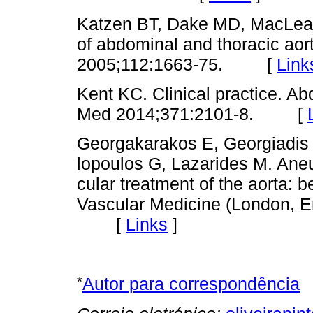
Katzen BT, Dake MD, MacLea
of abdominal and thoracic aor
2005;112:1663-75. [
Link
Kent KC. Clinical practice. A
Med 2014;371:2101-8. [
Georgakarakos E, Georgiadis 
lopoulos G, Lazarides M. Ane
cular treatment of the aorta:
Vascular Medicine (London, E
[
Links
]
*
Autor para correspondência