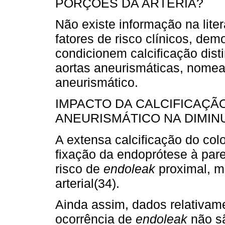
PORÇÕES DA ARTÉRIA?
Não existe informação na liter
fatores de risco clínicos, de
condicionem calcificação dist
aortas aneurismáticas, nome
aneurismático.
IMPACTO DA CALCIFICAÇÃ
ANEURISMÁTICO NA DIMIN
A extensa calcificação do colo
fixação da endoprótese à par
risco de
endoleak
proximal, 
arterial(34).
Ainda assim, dados relativame
ocorrência de
endoleak
não s