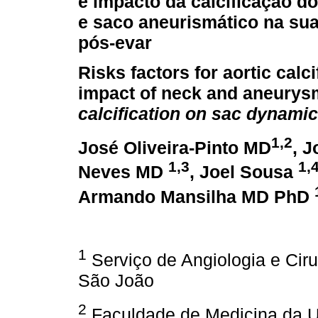
e impacto da calcificação do
e saco aneurismático na su
pós-evar
Risks factors for aortic calc
impact of neck and aneurys
calcification on sac dynami
1,2
José Oliveira-Pinto MD
, 
1,3
1,
Neves MD
, Joel Sousa
Armando Mansilha MD PhD
1
Serviço de Angiologia e Ciru
São João
2
Faculdade de Medicina da U