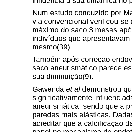
influencia a sua dinâmica no
Num estudo conduzido por M
via convencional verificou-se
máximo do saco 3 meses após
indivíduos que apresentavam m
mesmo(39).
Também após correção endova
saco aneurismático parece es
sua diminuição(9).
Gawenda
et al
demonstrou qu
significativamente influencia
aneurismática, sendo que a p
paredes mais elásticas. Dada
acreditar que a calcificação 
papel no mecanis­mo de endo