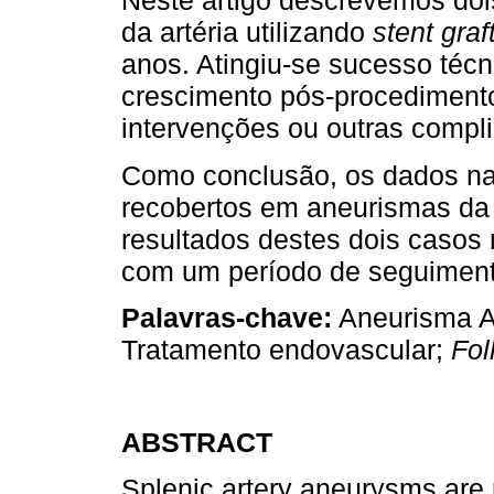
Neste artigo descrevemos do
da artéria utilizando
stent graf
anos. Atingiu-se sucesso té
crescimento pós-procediment
intervenções ou outras compl
Como conclusão, os dados na 
recobertos em aneurismas da 
resultados destes dois casos
com um período de seguiment
Palavras-chave:
Aneurisma Ar
Tratamento endovascular;
Fol
ABSTRACT
Splenic artery aneurysms are r