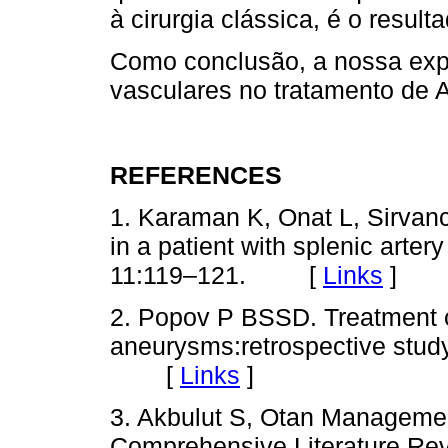
à cirurgia clássica, é o resul
Como conclusão, a nossa exp
vasculares no tratamento de 
REFERENCES
1. Karaman K, Onat L, Sirvanc
in a patient with splenic arte
11:119–121. [
Links
]
2. Popov P BSSD. Treatment of
aneurysms:retrospective study
[
Links
]
3. Akbulut S, Otan Managemen
Comprehensive Literature Rev