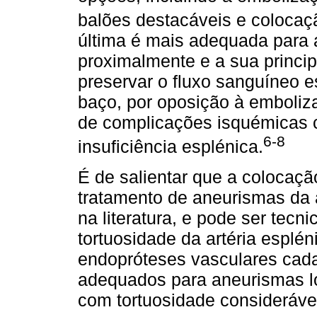
balões destacáveis e colocaç
última é mais adequada para 
proximalmente e a sua princip
preservar o fluxo sanguíneo 
baço, por oposição à emboli
de complicações isquémicas c
6-8
insuficiência esplénica.
É de salientar que a colocaçã
tratamento de aneurismas da a
na literatura, e pode ser tec
tortuosidade da artéria esplén
endopróteses vasculares cada
adequados para aneurismas l
com tortuosidade considerável