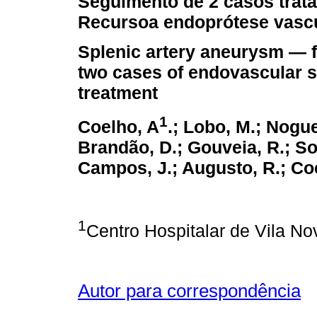
Seguimento de 2 casos trat
Recurso
a endoprótese vascu
Splenic artery aneurysm
—
two cases of endovascular st
treatment
1
Coelho, A
.; Lobo, M.; Nogue
Brandão, D.; Gouveia, R.; So
Campos, J.; Augusto, R.; Co
1
Centro Hospitalar de Vila N
Autor para correspondência