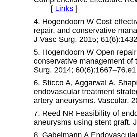
[
Links
]
4. Hogendoorn W Cost-effecti
repair, and conservative man
J Vasc Surg. 2015; 61(6):14
5. Hogendoorn W Open repair,
conservative management of t
Surg. 2014; 60(6):1667–76.e1
6. Sticco A, Aggarwal A, Shap
endovascular treatment strate
artery aneurysms. Vascular. 2
7. Reed NR Feasibility of endo
aneurysms using stent graft. 
8. Gabelmann A Endovascular t