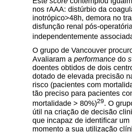
Este
score
contemplou igualme
nos rAAA: distúrbio da coagul
inotrópico>48h, demora no tra
disfunção renal pós-operatór
independentemente associada
O grupo de Vancouver procurou
Avaliaram a
performance
do
s
doentes obtidos de dois centr
dotado de elevada precisão na
risco (pacientes com mortalid
tão preciso para pacientes co
29
mortalidade > 80%)
. O grup
útil na criação de decisão cl
que incapaz de identificar um
momento a sua utilização clín