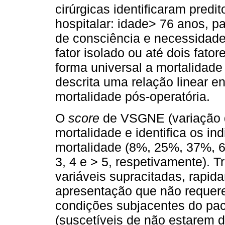
cirúrgicas identificaram pred
hospitalar: idade> 76 anos, p
de consciência e necessidad
fator isolado ou até dois fato
forma universal a mortalidade 
descrita uma relação linear e
mortalidade pós-operatória.
O
score
de VSGNE (variação 
mortalidade e identifica os in
mortalidade (8%, 25%, 37%,
3, 4 e > 5, respetivamente). 
variáveis supracitadas, rapid
apresentação que não requer
condições subjacentes do paci
(suscetíveis de não estarem d