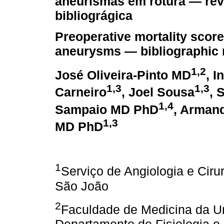
aneurismas em rotura — rev
bibliográgica
Preoperative mortality score
aneurysms — bibliographic 
1,2
José Oliveira-Pinto MD
, I
1,3
1,3
Carneiro
, Joel Sousa
, 
1,4
Sampaio MD PhD
, Arman
1,3
MD PhD
1
Serviço de Angiologia e Ciru
São João
2
Faculdade de Medicina da U