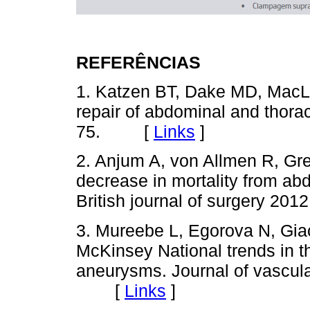
REFERÊNCIAS
1. Katzen BT, Dake MD, Mac
repair of abdominal and thora
75. [
Links
]
2. Anjum A, von Allmen R, Gr
decrease in mortality from ab
British journal of surgery 
3. Mureebe L, Egorova N, Giac
McKinsey National trends in th
aneurysms. Journal of vascul
[
Links
]