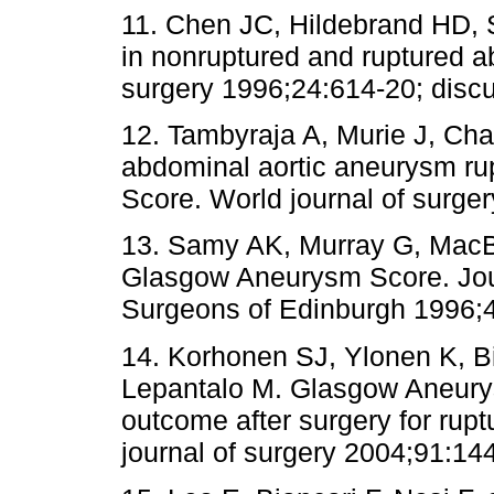
11. Chen JC, Hildebrand HD, Sa
in nonruptured and ruptured a
surgery 1996;24:614-20; disc
12. Tambyraja A, Murie J, Cha
abdominal aortic aneurysm r
Score. World journal of surge
13. Samy AK, Murray G, MacBa
Glasgow Aneurysm Score. Jour
Surgeons of Edinburgh 1996;4
14. Korhonen SJ, Ylonen K, Bi
Lepantalo M. Glasgow Aneurys
outcome after surgery for rupt
journal of surgery 2004;91:14