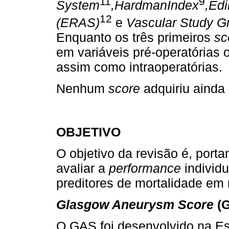
11
9
System
,
Hardman
Index
,
Edi
12
(
ERAS
)
e
Vascular Study G
Enquanto os três primeiros
sc
em variáveis pré-operatórias 
assim como intraoperatórias.
Nenhum
score
adquiriu ainda
OBJETIVO
O objetivo da revisão é, port
avaliar a
performance
individ
preditores de mortalidade em
Glasgow Aneurysm Score
(
O GAS foi desenvolvido na Es