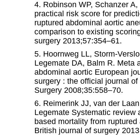
4. Robinson WP, Schanzer A, Li
practical risk score for predict
ruptured abdominal aortic ane
comparison to existing scorin
surgery 2013;57:354–61.
5. Hoornweg LL, Storm-Versl
Legemate DA, Balm R. Meta ana
abdominal aortic European jou
surgery : the official journal 
Surgery 2008;35:558–70.
6. Reimerink JJ, van der Laa
Legemate Systematic review a
based mortality from ruptured
British journal of surgery 20