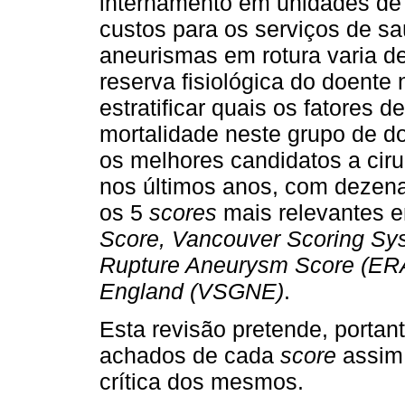
internamento em unidades de 
custos para os serviços de s
aneurismas em rotura varia de
reserva fisiológica do doente 
estratificar quais os fatores 
mortalidade neste grupo de d
os melhores candidatos a ciru
nos últimos anos, com dezena
os 5
scores
mais relevantes 
Score, Vancouver Scoring Sy
Rupture Aneurysm Score (
ER
England (
VSGNE
)
.
Esta revisão pretende, portan
achados de cada
score
assim
crítica dos mesmos.