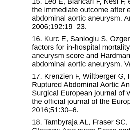
15. Leo E, Biancari F, Nesi F,
the immediate outcome after 
abdominal aortic aneurysm. Am
2006;192:19–23.
16. Kurc E, Sanioglu S, Ozgen
factors for in-hospital mortali
aneurysm score and Hardman i
abdominal aortic aneurysm. V
17. Krenzien F, Wiltberger G, H
Ruptured Abdominal Aortic An
Surgical European journal of 
the official journal of the Eu
2016;51:30–6.
18. Tambyraja AL, Fraser SC, 