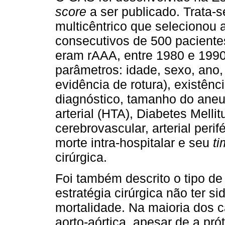
score
a ser publicado. Trata-
multicêntrico que selecionou
consecutivos de 500 pacient
eram rAAA, entre 1980 e 1990
parâmetros: idade, sexo, ano
evidência de rotura), existên
diagnóstico, tamanho do aneu
arterial (HTA), Diabetes Melli
cerebrovascular, arterial peri
morte intra-hospitalar e seu
ti
cirúrgica.
Foi também descrito o tipo de 
estratégia cirúrgica não ter s
mortalidade. Na maioria dos c
aorto-aórtica, apesar de a prót