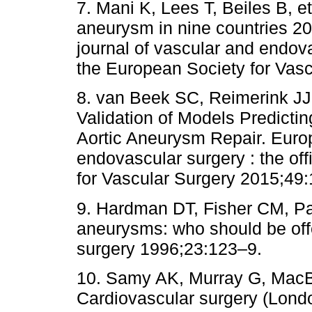
7. Mani K, Lees T, Beiles B, e
aneurysm in nine countries 2
journal of vascular and endovas
the European Society for Vas
8. van Beek SC, Reimerink JJ,
Validation of Models Predicti
Aortic Aneurysm Repair. Europ
endovascular surgery : the off
for Vascular Surgery 2015;49:
9. Hardman DT, Fisher CM, Pat
aneurysms: who should be off
surgery 1996;23:123–9.
10. Samy AK, Murray G, Mac
Cardiovascular surgery (Lond