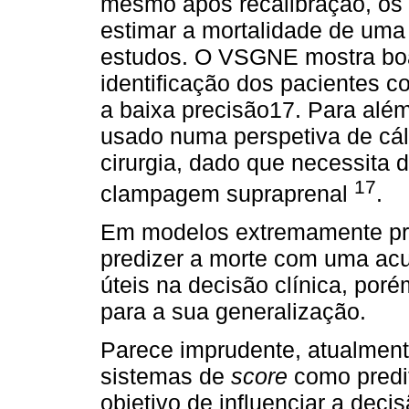
mesmo após recalibração, os 
estimar a mortalidade de uma
estudos. O VSGNE mostra boa
identificação dos pacientes c
a baixa precisão17. Para além
usado numa perspetiva de cál
cirurgia, dado que necessita 
17
clampagem supraprenal
.
Em modelos extremamente pre
predizer a morte com uma ac
úteis na decisão clínica, por
para a sua generalização.
Parece imprudente, atualmen
sistemas de
score
como predi
objetivo de influenciar a deci