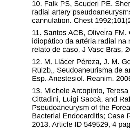
10. Falk PS, Scuderi PE, Sher
radial artery pseudoaneurysms
cannula­tion. Chest 1992;1
11. Santos ACB, Oliveira FM, 
idiopático da artéria radial n
relato de caso. J Vasc Bra
12. M. Llácer Péreza, J. M. 
Ruizb,, Seudoaneurisma de art
Esp. Anestesiol. Reanim. 2
13. Michele Arcopinto, Teresa
Citta­dini, Luigi Saccà, and Ra
Pseudoaneurysm of the Forea
Bacterial Endocar­ditis; Case
2013, Article ID 549529, 4