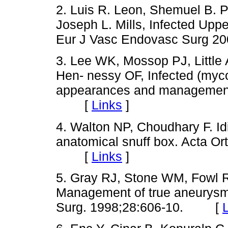
2. Luis R. Leon, Shemuel B. 
Joseph L. Mills, Infected Upp
Eur J Vasc Endovasc Surg 2
3. Lee WK, Mossop PJ, Little 
Hen- nessy OF, Infected (myc
appearan­ces and management
[
Links
]
4. Walton NP, Choudhary F. Idi
anatomical snuff box. Acta Or
[
Links
]
5. Gray RJ, Stone WM, Fowl R
Management of true aneurysms d
Surg. 1998;28:606-10. [