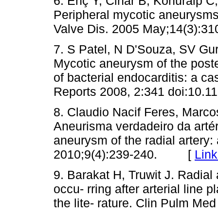
6. Enç Y, Cinar B, Konuralp C
Peripheral mycotic aneurysms i
Valve Dis. 2005 May;14(3)
7. S Patel, N D'Souza, SV Gu
Mycotic aneurysm of the poster
of bacterial endocarditis: a c
Reports 2008, 2:341 doi:10
8. Claudio Nacif Feres, Marco
Aneuris­ma verdadeiro da artér
aneurysm of the radial artery:
2010;9(4):239-240. [
Link
9. Barakat H, Truwit J. Radia
occu- rring after arterial line
the lite- rature. Clin Pulm