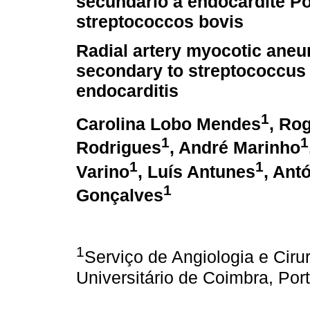
secundário a endocardite P
streptococcos bovis
Radial artery myocotic ane
secondary to streptococcus
endocarditis
1
Carolina Lobo Mendes
, Ro
1
1
Rodrigues
, André Marinho
1
1
Varino
, Luís Antunes
, Ant
1
Gonçalves
1
Serviço de Angiologia e Cirur
Universitário de Coimbra, Por