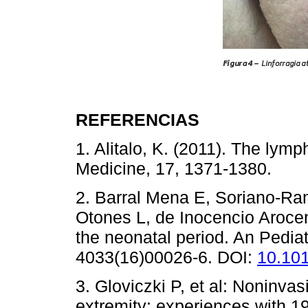
REFERENCIAS
1. Alitalo, K. (2011). The lym
Medicine, 17, 1371-1380.
2. Barral Mena E, Soriano-Ra
Otones L, de Inocencio Aroce
the neonatal period. An Pediat
4033(16)00026-6. DOI:
10.101
3. Gloviczki P, et al: Noninvas
extremity: experiences with 1