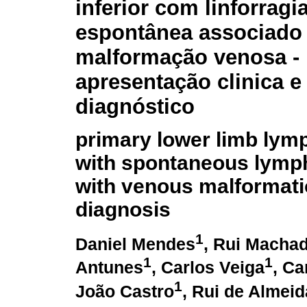
inferior com linforragi
espontânea associado
malformação venosa -
apresentação clinica e
diagnóstico
primary lower limb ly
with spontaneous lymph
with venous malformatio
diagnosis
1
Daniel Mendes
, Rui Macha
1
1
Antunes
, Carlos Veiga
, Ca
1
João Castro
, Rui de Almeid