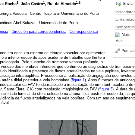
1
1
1,2
Enviar 
que Rocha
, João Castro
, Rui de Almeida
Indicadore
rurgia Vascular, Centro Hospitalar Universitário do Porto
Links rela
édicas Abel Salazar - Universidade do Porto
Compartilh
ência
|
Dirección para correspondencia
|
Correspondence
Mais
Mais
Permali
o em consulta externa de cirurgia vascular por apresentar
o inferior esquerdo após acidente de trabalho que lhe terá
 prolongada. Pela suspeita de trombose venosa profunda, o
r venoso dos membros inferiores que confirmou ao diagnóstico de trombose ve
do identificada a presença de fluxos arterializados na veia poplítea, levant
calização infra-poplítea. Procedeu-se à realização de angiografia que revelou
 artéria tibial posterior e veia homónima (
figura 1
). Após 6 meses de anticoagu
endovascular da FAV tendo realizado a implantação de um stent recoberto d
, Santa Clara, CA) com resolução imagiológica da FAV (
figura 3
). À data de 
eabilidade luminal do stent colocado na artéria tibial posterior esquerda, na q
evidência de fluxos arterializados na veia poplítea. Com um ano de seguimen
meável.