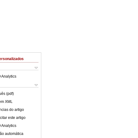
ersonalizados
 Analytics
uês (pdf)
 em XML
cias do artigo
itar este artigo
 Analytics
ão automática