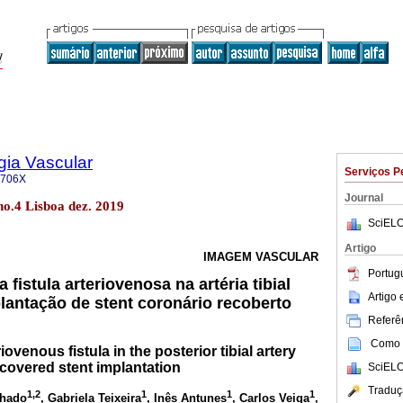
gia Vascular
Serviços P
-706X
Journal
no.4 Lisboa dez. 2019
SciELO
Artigo
IMAGEM VASCULAR
Portug
fistula arteriovenosa na artéria tibial
Artigo
lantação de stent coronário recoberto
Referên
Como c
iovenous fistula in the posterior tibial artery
covered stent implantation
SciELO
Traduç
1,2
1
1
1
chado
, Gabriela Teixeira
, Inês Antunes
, Carlos Veiga
,