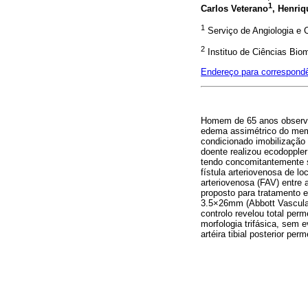
1
Carlos Veterano
, Henri
1
Serviço de Angiologia e Ci
2
Instituo de Ciências Biom
Endereço para correspond
Homem de 65 anos observad
edema assimétrico do membr
condicionado imobilização
doente realizou ecodopple
tendo concomitantemente si
fístula arteriovenosa de lo
arteriovenosa (FAV) entre a
proposto para tratamento 
3.5×26mm (Abbott Vascular
controlo revelou total perm
morfologia trifásica, sem 
artéira tibial posterior per