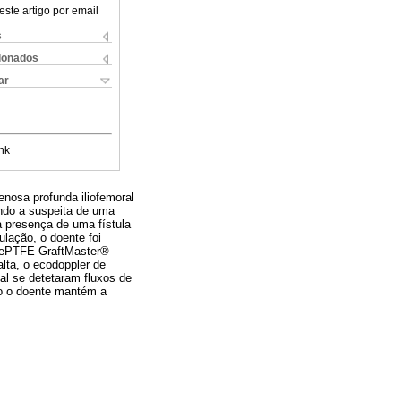
este artigo por email
s
cionados
ar
nk
nosa profunda iliofemoral
ando a suspeita de uma
 a presença de uma fístula
lação, o doente foi
e ePTFE GraftMaster®
alta, o ecodoppler de
ual se detetaram fluxos de
to o doente mantém a