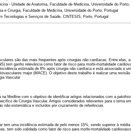
ina - Unidade de Anatomia, Faculdade de Medicina, Universidade do Porto, 
a e Cirurgia, Faculdade de Medicina, Universidade do Porto, Portugal
m Tecnologias e Serviços de Saúde, CINTESIS, Porto, Portugal
culares são das mais frequentes após cirurgias não cardíacas. Entre elas, a
NS) tem ganho relevância como fator de risco para morbi-mortalidade cardiov
 incidência estimada de 8% após cirurgia não cardíaca e está associada a um
iovasculares major (MACE). O objetivo deste trabalho é realizar uma revisão d
gia Vascular
 na Medline com o objetivo de identificar artigos relacionados com a patofis
pecífico de Cirurgia Vascular. Artigos considerados relevantes para o tema
ão não-sistemática e incluídos por cruzamento de referências.
ar tem uma incidência estimada de pelo menos 15%, sendo superior à média 
as, tem sido validada como fator de risco para morbi-mortalidade cardiovascu