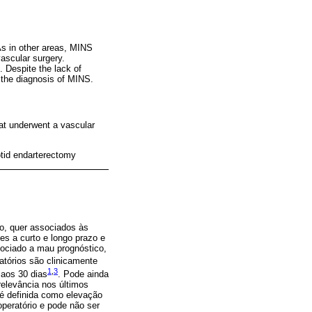
 As in other areas, MINS
vascular surgery.
 Despite the lack of
 the diagnosis of MINS.
hat underwent a vascular
otid endarterectomy
to, quer associados às
es a curto e longo prazo e
ociado a mau prognóstico,
tórios são clinicamente
1
,
3
 aos 30 dias
. Pode ainda
relevância nos últimos
 é definida como elevação
operatório e pode não ser