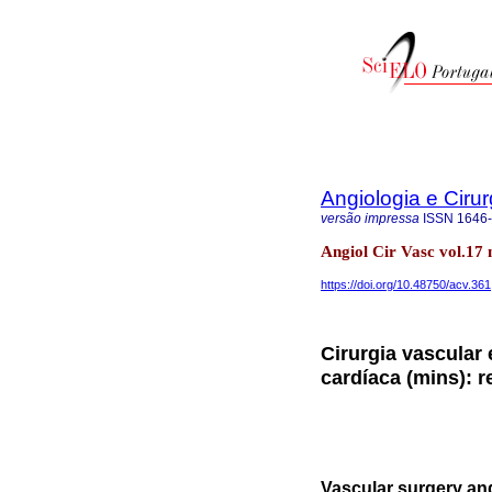
Angiologia e Cirur
versão impressa
ISSN
1646
Angiol Cir Vasc vol.17
https://doi.org/10.48750/acv.361
Cirurgia vascular 
cardíaca (mins): r
Vascular surgery and