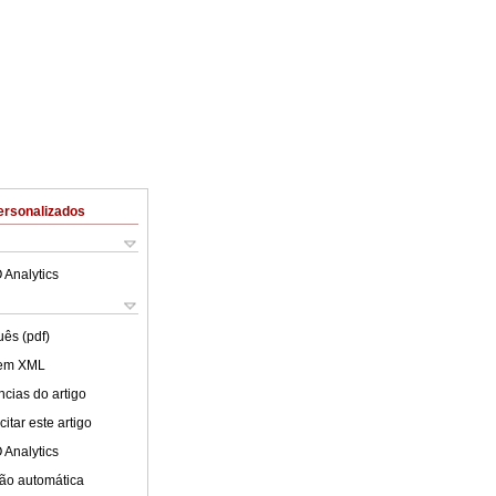
ersonalizados
 Analytics
uês (pdf)
 em XML
cias do artigo
itar este artigo
 Analytics
ão automática