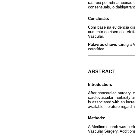
rastreio por rotina apena
consensuais, o dabigatran
Conclusão:
Com base na evidência dis
aumento do risco dos efeit
Vascular.
Palavras-chave:
Cirurgia 
carotídea
ABSTRACT
Introduction:
After noncardiac surgery, c
cardiovascular morbidity a
is associated with an incr
available literature regard
Methods:
A Medline search was perfo
Vascular Surgery. Additiona