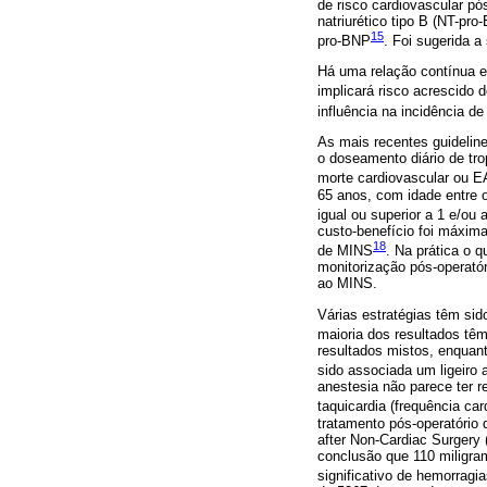
de risco cardiovascular pó
natriurético tipo B (NT-pr
15
pro-BNP
. Foi sugerida a
Há uma relação contínua en
implicará risco acrescido
influência na incidência 
As mais recentes guidelin
o doseamento diário de tro
morte cardiovascular ou E
65 anos, com idade entre o
igual ou superior a 1 e/ou
custo-benefício foi máxima
18
de MINS
. Na prática o q
monitorização pós-operatór
ao MINS.
Várias estratégias têm si
maioria dos resultados têm
resultados mistos, enquant
sido associada um ligeiro
anestesia não parece ter 
taquicardia (frequência ca
tratamento pós-operatório 
after Non-Cardiac Surgery
conclusão que 110 miligra
significativo de hemorrag