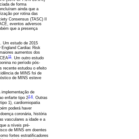
ciada de forma
oncluíram ainda que a
ização por rotina das
ciety Consensus (TASC) II
MACE, eventos adversos
ambém que a presença
A. Um estudo de 2015
w England Cardiac Risk
m maiores aumentos dos
11
s CEA
. Um outro estudo
ponina no período pós-
s recente estudou o efeito
idência de MINS foi de
gnóstico de MINS esteve
a implementação de
2
,
6
o enfarte tipo 2
. Outras
ipo 1), cardiomiopatia
bém poderá haver
doença coronária, história
as vasculares a idade e a
que a níveis pré-
 risco de MINS em doentes
mo fortes estratificadores