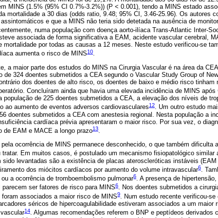
m MINS (1.5% (95% CI 0.7%-3.2%)) (P < 0.001), tendo a MINS estado asso
 mortalidade a 30 dias (odds ratio, 9.48; 95% CI, 3.46-25.96). Os autores c
assintomáticos e que a MINS não teria sido detetada na ausência de monitor
centemente, numa população com doença aorto-ilíaca Trans-Atlantic Inter-So
steve associada de forma significativa a EAM, acidente vascular cerebral, 
 mortalidade por todas as causas a 12 meses. Neste estudo verificou-se t
10
rdíaca aumenta o risco de MINS
.
te, a maior parte dos estudos do MINS na Cirurgia Vascular é na área da CE
íaco de 324 doentes submetidos a CEA segundo o Vascular Study Group of Ne
contrário dos doentes de alto risco, os doentes de baixo e médio risco tinha
operatório. Concluíram ainda que havia uma elevada incidência de MINS apó
a população de 225 doentes submetidos a CEA, a elevação dos níveis de tro
12
do ao aumento de eventos adversos cardiovasculares
. Um outro estudo mai
6 doentes submetidos a CEA com anestesia regional. Nesta população a inc
suficiência cardíaca prévia apresentaram o maior risco. Por sua vez, o dia
13
co de EAM e MACE a longo prazo
.
pela ocorrência de MINS permanece desconhecido, o que também dificulta 
 tratar. Em muitos casos, é postulado um mecanismo fisiopatológico similar a
ido levantadas são a existência de placas ateroscleróticas instáveis (EAM t
6
tiramento dos miócitos cardíacos por aumento do volume intravascular
. Tam
6
o ou a ocorrência de tromboembolismo pulmonar
. A presença de hipertensão, 
6
 parecem ser fatores de risco para MINS
. Nos doentes submetidos a cirurgi
9
ém foram associados a maior risco de MINS
. Num estudo recente verificou-se 
arcadores séricos de hipercoagulabilidade estiveram associados a um maior
14
 vascular
. Algumas recomendações referem o BNP e peptídeos derivados co