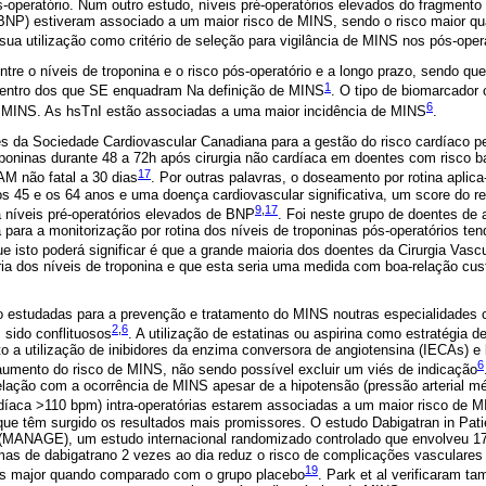
s-operatório. Num outro estudo, níveis pré-operatórios elevados do fragmento
o-BNP) estiveram associado a um maior risco de MINS, sendo o risco maior qu
 sua utilização como critério de seleção para vigilância de MINS nos pós-oper
tre o níveis de troponina e o risco pós-operatório e a longo prazo, sendo q
1
 dentro dos que SE enquadram Na definição de MINS
. O tipo de biomarcador 
6
de MINS. As hsTnI estão associadas a uma maior incidência de MINS
.
es da Sociedade Cardiovascular Canadiana para a gestão do risco cardíaco p
poninas durante 48 a 72h após cirurgia não cardíaca em doentes com risco b
17
AM não fatal a 30 dias
. Por outras palavras, o doseamento por rotina apli
s 45 e os 64 anos e uma doença cardiovascular significativa, um score do re
9
,
17
 a níveis pré-operatórios elevados de BNP
. Foi neste grupo de doentes de a
 para a monitorização por rotina dos níveis de troponinas pós-operatórios ten
ue isto poderá significar é que a grande maioria dos doentes da Cirurgia Vascu
ia dos níveis de troponina e que esta seria uma medida com boa-relação cust
do estudadas para a prevenção e tratamento do MINS noutras especialidades c
2
,
6
 sido conflituosos
. A utilização de estatinas ou aspirina como estratégia 
o a utilização de inibidores da enzima conversora de angiotensina (IECAs) e
6
 aumento do risco de MINS, não sendo possível excluir um viés de indicação
relação com a ocorrência de MINS apesar de a hipotensão (pressão arterial 
rdíaca >110 bpm) intra-operatórias estarem associadas a um maior risco de 
que têm surgido os resultados mais promissores. O estudo Dabigatran in Patie
 (MANAGE), um estudo internacional randomizado controlado que envolveu 1
mas de dabigatrano 2 vezes ao dia reduz o risco de complicações vasculare
19
ias major quando comparado com o grupo placebo
. Park et al verificaram 