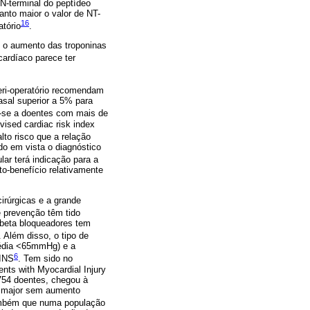
 N-terminal do peptídeo
anto maior o valor de NT-
16
atório
.
ue o aumento das troponinas
cardíaco parece ter
eri-operatório recomendam
asal superior a 5% para
ca-se a doentes com mais de
vised cardiac risk index
lto risco que a relação
do em vista o diagnóstico
lar terá indicação para a
o-benefício relativamente
irúrgicas e a grande
de prevenção têm tido
 beta bloqueadores tem
. Além disso, o tipo de
média <65mmHg) e a
6
MINS
. Tem sido no
nts with Myocardial Injury
754 doentes, chegou à
s major sem aumento
também que numa população