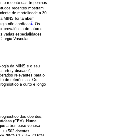
nto recente das troponinas
studos recentes mostram
ndente de mortalidade a 30
, a MINS foi também
7
rgia não cardíaca
. Os
 prevalência de fatores
s várias especialidades
irurgia Vascular.
iologia da MINS e o seu
l artery disease”,
iderados relevantes para o
to de referências. Os
ognóstico a curto e longo
prognóstico dos doentes,
rotídeas (CEA). Numa
 que a trombose venosa
cluiu 502 doentes
12.5% (95% CI 7.3%-20.6%)