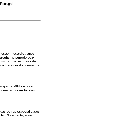
Portugal
 lesão miocárdica após
ascular no período pós-
 risco 5 vezes maior de
a literatura disponível da
iologia da MINS e o seu
 em questão foram também
das outras especialidades.
lar. No entanto, o seu