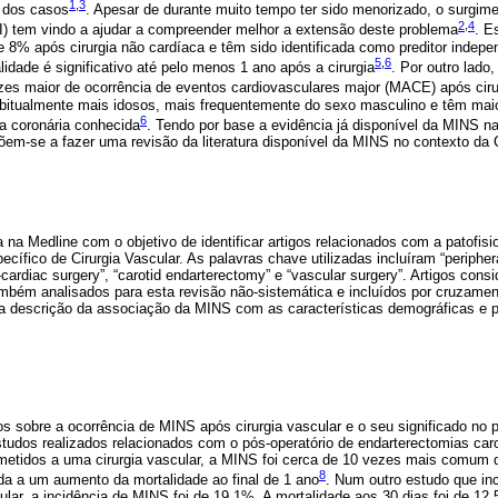
1
,
3
 dos casos
. Apesar de durante muito tempo ter sido menorizado, o surgime
2
,
4
nI) tem vindo a ajudar a compreender melhor a extensão deste problema
. E
 8% após cirurgia não cardíaca e têm sido identificada como preditor indepe
5
,
6
idade é significativo até pelo menos 1 ano após a cirurgia
. Por outro lado
zes maior de ocorrência de eventos cardiovasculares major (MACE) após ciru
tualmente mais idosos, mais frequentemente do sexo masculino e têm maior
6
a coronária conhecida
. Tendo por base a evidência já disponível da MINS na
põem-se a fazer uma revisão da literatura disponível da MINS no contexto da C
 na Medline com o objetivo de identificar artigos relacionados com a patofis
ecífico de Cirurgia Vascular. As palavras chave utilizadas incluíram “periphera
-cardiac surgery”, “carotid endarterectomy” e “vascular surgery”. Artigos cons
bém analisados para esta revisão não-sistemática e incluídos por cruzamen
 a descrição da associação da MINS com as características demográficas e pr
 sobre a ocorrência de MINS após cirurgia vascular e o seu significado no 
studos realizados relacionados com o pós-operatório de endarterectomias ca
etidos a uma cirurgia vascular, a MINS foi cerca de 10 vezes mais comum
8
da a um aumento da mortalidade ao final de 1 ano
. Num outro estudo que in
ular, a incidência de MINS foi de 19,1%. A mortalidade aos 30 dias foi de 