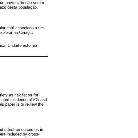
s de prevenção não serem
razo desta população.
ular está associado a um
plorar na Cirurgia
rica; Endarterectomia
ety as risk factor for
timated incidence of 8% and
is paper is to review the
nd effect on outcomes in
were included by cross-