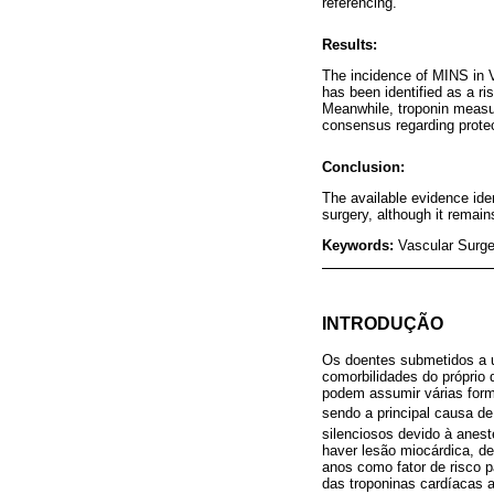
referencing.
Results:
The incidence of MINS in Va
has been identified as a ri
Meanwhile, troponin measur
consensus regarding protec
Conclusion:
The available evidence ide
surgery, although it remain
Keywords:
Vascular Surge
INTRODUÇÃO
Os doentes submetidos a u
comorbilidades do próprio 
podem assumir várias form
sendo a principal causa de
silenciosos devido à anes
haver lesão miocárdica, d
anos como fator de risco p
das troponinas cardíacas a