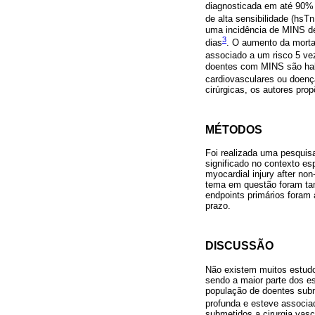
diagnosticada em até 90%
de alta sensibilidade (hsT
uma incidência de MINS de
3
dias
. O aumento da mortal
associado a um risco 5 ve
doentes com MINS são habi
cardiovasculares ou doenç
cirúrgicas, os autores pro
MÉTODOS
Foi realizada uma pesquisa
significado no contexto esp
myocardial injury after non
tema em questão foram tam
endpoints primários foram
prazo.
DISCUSSÃO
Não existem muitos estudos
sendo a maior parte dos e
população de doentes subm
profunda e esteve associa
submetidos a cirurgia vasc