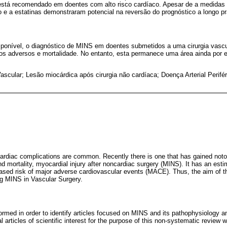
s está recomendado em doentes com alto risco cardíaco. Apesar de a medida
o e a estatinas demonstraram potencial na reversão do prognóstico a longo p
ponível, o diagnóstico de MINS em doentes submetidos a uma cirurgia vasc
os adversos e mortalidade. No entanto, esta permanece uma área ainda por ex
Vascular; Lesão miocárdica após cirurgia não cardíaca; Doença Arterial Perifé
ardiac complications are common. Recently there is one that has gained notori
nd mortality, myocardial injury after noncardiac surgery (MINS). It has an es
eased risk of major adverse cardiovascular events (MACE). Thus, the aim of th
ing MINS in Vascular Surgery.
rmed in order to identify articles focused on MINS and its pathophysiology a
l articles of scientific interest for the purpose of this non-systematic review 