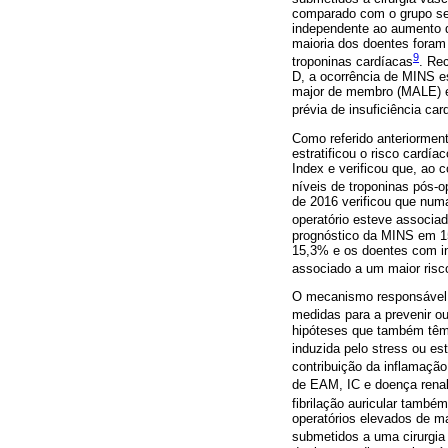
comparado com o grupo se
independente ao aumento da
maioria dos doentes foram 
9
troponinas cardíacas
. Re
D, a ocorrência de MINS e
major de membro (MALE) e
prévia de insuficiência ca
Como referido anteriormen
estratificou o risco card
Index e verificou que, ao 
níveis de troponinas pós-
de 2016 verificou que num
operatório esteve associa
prognóstico da MINS em 15
15,3% e os doentes com in
associado a um maior ris
O mecanismo responsável 
medidas para a prevenir ou
hipóteses que também têm s
induzida pelo stress ou es
contribuição da inflamaçã
de EAM, IC e doença renal
fibrilação auricular tamb
operatórios elevados de m
submetidos a uma cirurgia