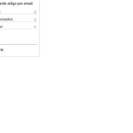
este artigo por email
s
cionados
ar
nk