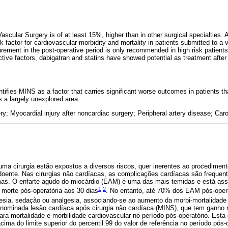
scular Surgery is of at least 15%, higher than in other surgical specialties.
sk factor for cardiovascular morbidity and mortality in patients submitted to a 
ement in the post-operative period is only recommended in high risk patients.
tive factors, dabigatran and statins have showed potential as treatment after
ntifies MINS as a factor that carries significant worse outcomes in patients t
s a largely unexplored area.
ry; Myocardial injury after noncardiac surgery; Peripheral artery disease; Car
ma cirurgia estão expostos a diversos riscos, quer inerentes ao procedimen
doente. Nas cirurgias não cardíacas, as complicações cardíacas são frequent
as. O enfarte agudo do miocárdio (EAM) é uma das mais temidas e está ass
1
,
2
 morte pós-operatória aos 30 dias
. No entanto, até 70% dos EAM pós-opera
tesia, sedação ou analgesia, associando-se ao aumento da morbi-mortalidade
enominada lesão cardíaca após cirurgia não cardíaca (MINS), que tem ganho 
ara mortalidade e morbilidade cardiovascular no período pós-operatório. Esta
cima do limite superior do percentil 99 do valor de referência no período pós-