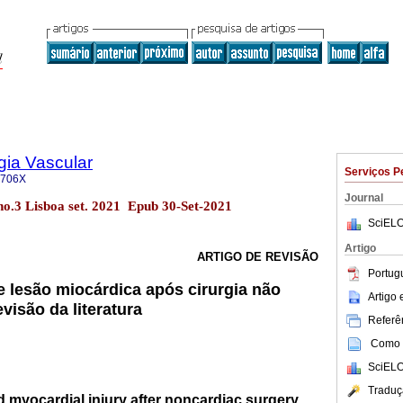
gia Vascular
Serviços P
-706X
Journal
 no.3 Lisboa set. 2021 Epub 30-Set-2021
SciELO
Artigo
ARTIGO DE REVISÃO
Portug
e lesão miocárdica após cirurgia não
Artigo
evisão da literatura
Referên
Como c
SciELO
Traduç
 myocardial injury after noncardiac surgery