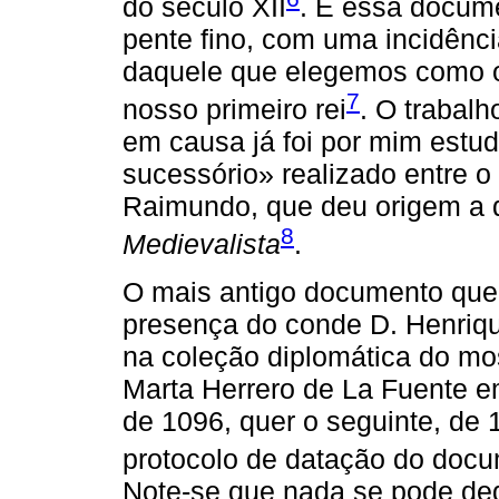
do século XII
. É essa docum
pente fino, com uma incidênc
daquele que elegemos como o
7
nosso primeiro rei
. O trabalh
em causa já foi por mim estu
sucessório» realizado entre o
Raimundo, que deu origem a d
8
Medievalista
.
O mais antigo documento que
presença do conde D. Henriqu
na coleção diplomática do mo
Marta Herrero de La Fuente e
de 1096, quer o seguinte, de 
protocolo de datação do doc
Note-se que nada se pode ded