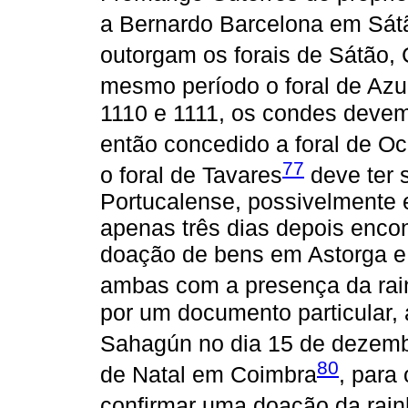
a Bernardo Barcelona em Sát
outorgam os forais de Sátão,
mesmo período o foral de Azu
1110 e 1111, os condes devem
então concedido a foral de Oc
77
o foral de Tavares
deve ter 
Portucalense, possivelmente
apenas três dias depois enco
doação de bens em Astorga e
ambas com a presença da rai
por um documento particular,
Sahagún no dia 15 de dezemb
80
de Natal em Coimbra
, para
confirmar uma doação da rainh