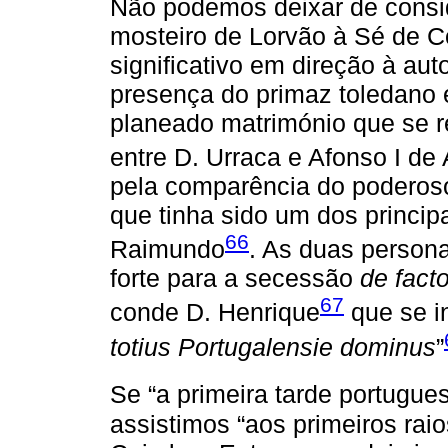
Não podemos deixar de consid
mosteiro de Lorvão à Sé de C
significativo em direção à au
presença do primaz toledano 
planeado matrimónio que se r
entre D. Urraca e Afonso I de
pela comparência do poderoso
que tinha sido um dos princip
66
Raimundo
. As duas person
forte para a secessão
de fact
67
conde D. Henrique
que se in
totius Portugalensie dominus
”
Se “a primeira tarde portugu
assistimos “aos primeiros rai