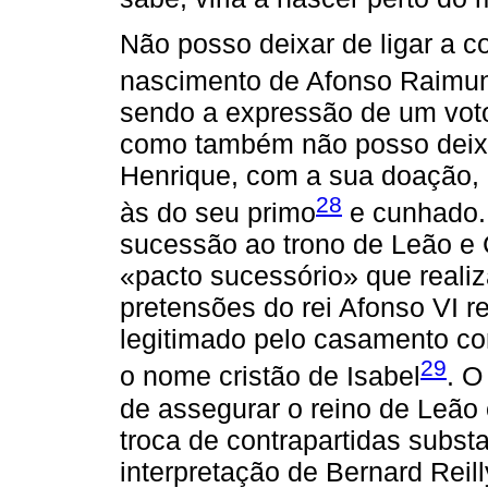
Não posso deixar de ligar a c
nascimento de Afonso Raimun
sendo a expressão de um vot
como também não posso deixa
Henrique, com a sua doação,
28
às do seu primo
e cunhado.
sucessão ao trono de Leão e 
«pacto sucessório» que reali
pretensões do rei Afonso VI r
legitimado pelo casamento c
29
o nome cristão de Isabel
. O
de assegurar o reino de Leão
troca de contrapartidas substa
interpretação de Bernard Reil