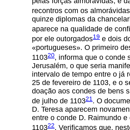
pelas forças almorávidas, e 
recontros com os almorávida
quinze diplomas da chancelar
aparece na qualidade de conf
19
por ele outorgados
e dois d
«portugueses». O primeiro de
20
1103
, informa que o conde
Jerusalém, o que seria manif
intervalo de tempo entre o já
25 de fevereiro de 1103, e o 
doação aos condes de bens s
21
de julho de 1103
. O docume
D. Teresa aparecem novament
entre o conde D. Raimundo e 
22
1103
. Verificamos que, nest