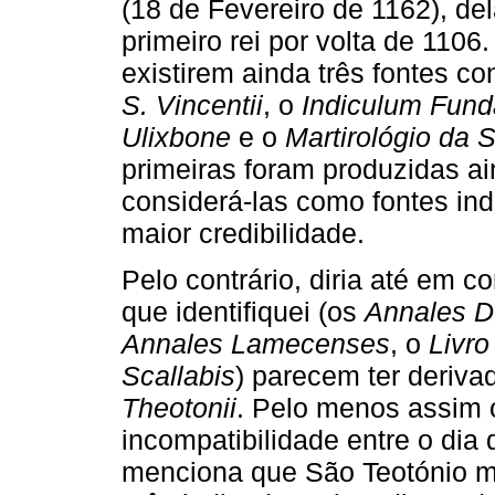
(18 de Fevereiro de 1162), d
primeiro rei por volta de 1106.
existirem ainda três fontes c
S. Vincentii
, o
Indiculum Funda
Ulixbone
e o
Martirológio da 
primeiras foram produzidas ai
considerá-las como fontes in
maior credibilidade.
Pelo contrário, diria até em c
que identifiquei (os
Annales D.
Annales Lamecenses
, o
Livro
Scallabis
) parecem ter deriva
Theotonii
. Pelo menos assim 
incompatibilidade entre o dia
menciona que São Teotónio mo