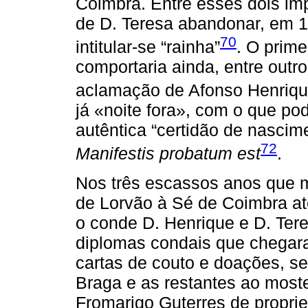
Coimbra. Entre esses dois imp
de D. Teresa abandonar, em 111
70
intitular-se “rainha”
. O prime
comportaria ainda, entre outr
aclamação de Afonso Henriqu
já «noite fora», com o que 
autêntica “certidão de nascim
72
Manifestis probatum est
.
Nos três escassos anos que 
de Lorvão à Sé de Coimbra at
o conde D. Henrique e D. Tere
diplomas condais que chegara
cartas de couto e doações, s
Braga e as restantes ao moste
Fromarigo Guterres de propr