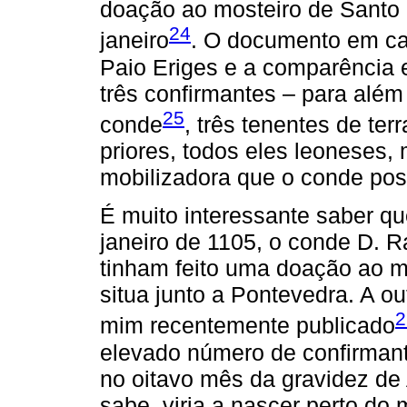
doação ao mosteiro de Santo 
24
janeiro
. O documento em cau
Paio Eriges e a comparência 
três confirmantes – para alé
25
conde
, três tenentes de terr
priores, todos eles leoneses
mobilizadora que o conde po
É muito interessante saber q
janeiro de 1105, o conde D. 
tinham feito uma doação ao m
situa junto a Pontevedra. A o
2
mim recentemente publicado
elevado número de confirmant
no oitavo mês da gravidez d
sabe, viria a nascer perto do