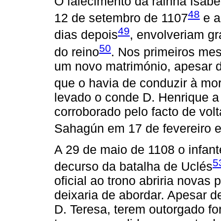
O falecimento da rainha Isab
48
12 de setembro de 1107
e a
49
dias depois
, envolveriam gr
50
do reino
. Nos primeiros mes
um novo matrimónio, apesar 
que o havia de conduzir à mor
levado o conde D. Henrique a 
corroborado pelo facto de vo
Sahagún em 17 de fevereiro 
A 29 de maio de 1108 o infan
5
decurso da batalha de Uclés
oficial ao trono abriria novas
deixaria de abordar. Apesar 
D. Teresa, terem outorgado f