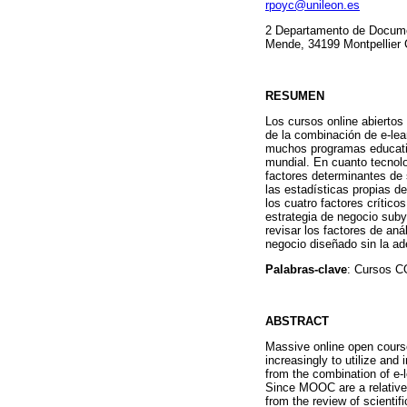
rpoyc@unileon.es
2 Departamento de Documen
Mende, 34199 Montpellier 
RESUMEN
Los cursos online abierto
de la combinación de e-lea
muchos programas educativ
mundial. En cuanto tecnolo
factores determinantes de su
las estadísticas propias de
los cuatro factores crítico
estrategia de negocio suby
revisar los factores de an
negocio diseñado sin la ad
Palabras-clave
: Cursos CO
ABSTRACT
Massive online open course
increasingly to utilize an
from the combination of e
Since MOOC are a relatively
from the review of scientifi