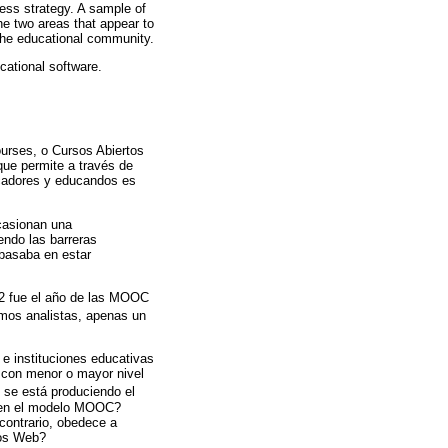
ess strategy. A sample of
e two areas that appear to
 the educational community.
cational software.
urses, o Cursos Abiertos
que permite a través de
ducadores y educandos es
casionan una
endo las barreras
 basaba en estar
12 fue el año de las MOOC
mos analistas, apenas un
e instituciones educativas
a con menor o mayor nivel
 se está produciendo el
is en el modelo MOOC?
contrario, obedece a
nos Web?