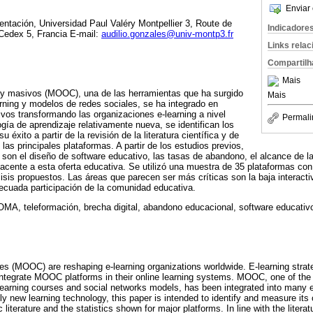
Enviar 
tación, Universidad Paul Valéry Montpellier 3, Route de
Indicadore
Cedex 5, Francia E-mail:
audilio.gonzales@univ-montp3.fr
Links rela
Compartilh
Mais
s y masivos (MOOC), una de las herramientas que ha surgido
Mais
rning y modelos de redes sociales, se ha integrado en
os transformando las organizaciones e-learning a nivel
Permali
gía de aprendizaje relativamente nueva, se identifican los
 éxito a partir de la revisión de la literatura científica y de
 las principales plataformas. A partir de los estudios previos,
s son el diseño de software educativo, las tasas de abandono, el alcance de la
acente a esta oferta educativa. Se utilizó una muestra de 35 plataformas co
álisis propuestos. Las áreas que parecen ser más críticas son la baja interact
ecuada participación de la comunidad educativa.
MA, teleformación, brecha digital, abandono educacional, software educativ
s (MOOC) are reshaping e-learning organizations worldwide. E-learning stra
d integrate MOOC platforms in their online learning systems. MOOC, one of th
-learning courses and social networks models, has been integrated into many
 new learning technology, this paper is intended to identify and measure its 
c literature and the statistics shown for major platforms. In line with the literat