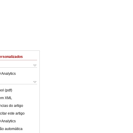
ersonalizados
 Analytics
ol (pdf)
 em XML
cias do artigo
itar este artigo
 Analytics
ão automática