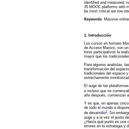
identified and measured, n
35 MOOC platforms with mo
be most critical are low in
Keywords
: Massive online
1. Introducción
Los cursos en formato Moo
de Acceso Masivo, son un d
foros participativos la re
mayor que los tradicionale
Para algunos analistas, l
transformación del espacio
tradicionales del espacio 
estrechamente monitorizada
El auge de las plataforma
e incluso que se comenzab
año después, comienzan a 
Y es que, en apenas cinco
de todo el mundo a dispone
2
de desarrollo
. Sin embarg
auge y a la vez el punto d
¿Hasta qué punto es una cr
errores en la estrategia y