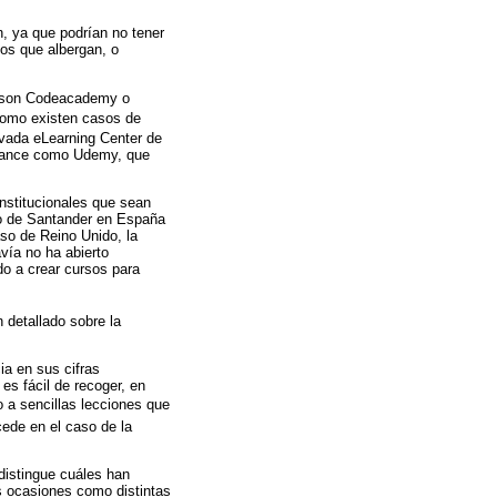
, ya que podrían no tener
sos que albergan, o
o son Codeacademy o
como existen casos de
ivada eLearning Center de
lcance como Udemy, que
nstitucionales que sean
nco de Santander en España
so de Reino Unido, la
vía no ha abierto
do a crear cursos para
 detallado sobre la
a en sus cifras
es fácil de recoger, en
 a sencillas lecciones que
ede en el caso de la
distingue cuáles han
s ocasiones como distintas