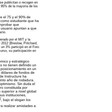
e publicitan o recogen en
l 95% de la mayoría de los
e el 75 y el 90% de
a como estudiante que ha
omprobar que
e usuario apuntan a que
rio.
derado por el MIT y la
 2012 (Breslow, Pritchard,
un 3% participó en el Foro
urso, su participación en
ico y estratégico
as no tienen definido un
e posicionamiento en un
 dólares de fondos de
de Instructure ha
into año de rodadura.
optimismo. Sin duda el
ro constituida por
superior a nivel global
us instituciones,
7
, bajo el slogan los
ra realizar amistades a