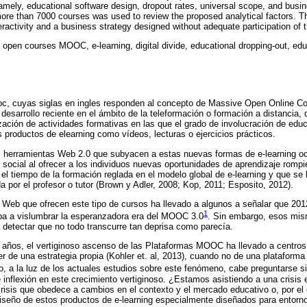
amely, educational software design, dropout rates, universal scope, and busin
re than 7000 courses was used to review the proposed analytical factors. Th
teractivity and a business strategy designed without adequate participation of
 open courses MOOC, e-learning, digital divide, educational dropping-out, edu
c, cuyas siglas en ingles responden al concepto de Massive Open Online Co
esarrollo reciente en el ámbito de la teleformación o formación a distancia, 
alización de actividades formativas en las que el grado de involucración de e
s productos de elearning como vídeos, lecturas o ejercicios prácticos.
as herramientas Web 2.0 que subyacen a estas nuevas formas de e-learning o
 social al ofrecer a los individuos nuevas oportunidades de aprendizaje rompi
y el tiempo de la formación reglada en el modelo global de e-learning y que se
 por el profesor o tutor (Brown y Adler, 2008; Kop, 2011; Esposito, 2012).
s Web que ofrecen este tipo de cursos ha llevado a algunos a señalar que 20
1
a a vislumbrar la esperanzadora era del MOOC 3.0
. Sin embargo, esos mis
detectar que no todo transcurre tan deprisa como parecía.
 años, el vertiginoso ascenso de las Plataformas MOOC ha llevado a centros 
r de una estrategia propia (Kohler et. al, 2013), cuando no de una plataform
o, a la luz de los actuales estudios sobre este fenómeno, cabe preguntarse si
e inflexión en este crecimiento vertiginoso. ¿Estamos asistiendo a una cris
isis que obedece a cambios en el contexto y el mercado educativo o, por el 
 diseño de estos productos de e-learning especialmente diseñados para entor