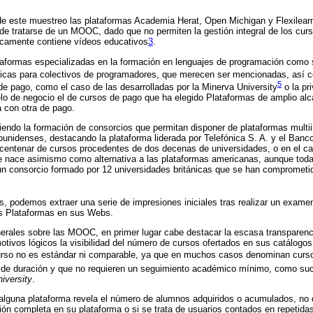
 este muestreo las plataformas Academia Herat, Open Michigan y Flexilearn
de tratarse de un MOOC, dado que no permiten la gestión integral de los cur
camente contiene vídeos educativos
3
.
aformas especializadas en la formación en lenguajes de programación com
ficas para colectivos de programadores, que merecen ser mencionadas, así 
5
de pago, como el caso de las desarrolladas por la Minerva University
o la pr
o de negocio el de cursos de pago que ha elegido Plataformas de amplio a
a con otra de pago.
endo la formación de consorcios que permitan disponer de plataformas multii
dounidenses, destacando la plataforma liderada por Telefónica S. A. y el Ba
 centenar de cursos procedentes de dos decenas de universidades, o en el ca
 nace asimismo como alternativa a las plataformas americanas, aunque toda
e un consorcio formado por 12 universidades británicas que se han comprometi
is, podemos extraer una serie de impresiones iniciales tras realizar un examen
as Plataformas en sus Webs.
rales sobre las MOOC, en primer lugar cabe destacar la escasa transparenci
otivos lógicos la visibilidad del número de cursos ofertados en sus catálogos 
urso no es estándar ni comparable, ya que en muchos casos denominan curso
 de duración y que no requieren un seguimiento académico mínimo, como suc
iversity
.
alguna plataforma revela el número de alumnos adquiridos o acumulados, no 
ón completa en su plataforma o si se trata de usuarios contados en repetida