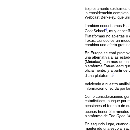
Expresamente excluimos de
la consideración completa 
Webcast Berkeley, que úni
También encontramos Plat
4
CodeSchool
, muy especí
Plataformas no abiertas o 
Texas, aunque es un model
combina una oferta gratuit
En Europa se está promovi
una alternativa a las esta
(Miriadax), con más de un
plataforma
FutureLearn
que
oficialmente, y a partir d
6
dicha plataforma
.
Volviendo a nuestro anális
información ofrecida por l
Como consideraciones gene
estadísticas, aunque por m
ocasiones el formato de c
apenas tienen 3-5 minutos
plataforma de
The Open Un
En segundo lugar, cuando 
mantenido una escolarizaci