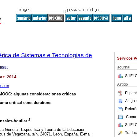
bérica de Sistemas e Tecnologias de
Serviços P
Journal
-9895
SciELO
ar. 2014
Artigo
105-118
Espanh
 MOOC: algunas consideraciones críticas
Artigo
me critical considerations
Referên
Como c
2
onzales-Aguilar
SciELO
ca General, Específica y Teoría de la Educación,
Traduç
us de Vegazana, s/n, 24071, León, España. E-mail: