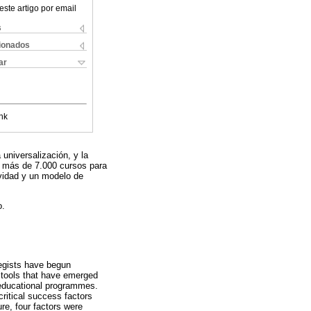
este artigo por email
s
cionados
ar
nk
 universalización, y la
n más de 7.000 cursos para
ividad y un modelo de
o.
tegists have begun
e tools that have emerged
 educational programmes.
critical success factors
ure, four factors were