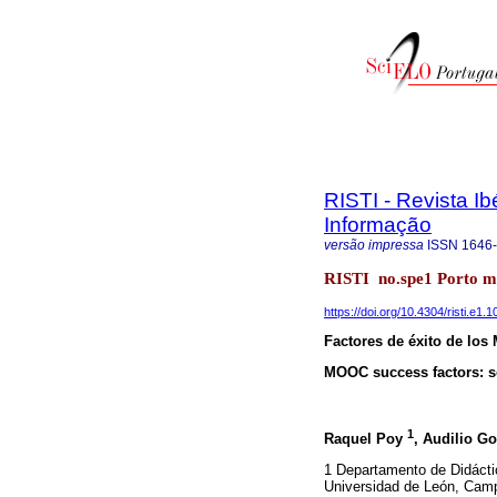
RISTI - Revista I
Informação
versão impressa
ISSN
1646
RISTI no.spe1 Porto m
https://doi.org/10.4304/risti.e1.
Factores de éxito de los
MOOC success factors: so
1
Raquel Poy
, Audilio G
1 Departamento de Didácti
Universidad de León, Camp