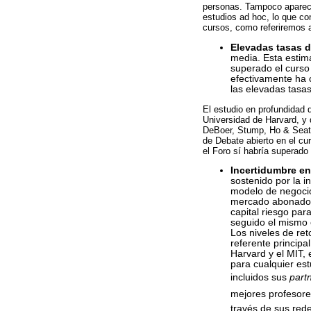
personas. Tampoco aparece
estudios ad hoc, lo que co
cursos, como referiremos a
Elevadas tasas 
media. Esta estim
superado el curso
efectivamente ha 
las elevadas tasa
El estudio en profundidad d
Universidad de Harvard, y 
DeBoer, Stump, Ho & Seato
de Debate abierto en el cu
el Foro sí habría superado
Incertidumbre e
sostenido por la i
modelo de negocio 
mercado abonado t
capital riesgo par
seguido el mismo 
Los niveles de re
referente principa
Harvard y el MIT, 
para cualquier est
incluidos sus
part
mejores profesores
través de sus rede