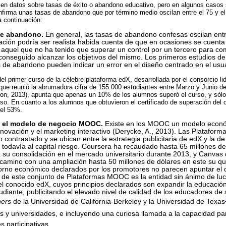
n datos sobre tasas de éxito o abandono educativo, pero en algunos casos s
nfirma unas tasas de abandono que por término medio oscilan entre el 75 y e
 continuación:
de abandono.
En general, las tasas de abandono confesas oscilan entr
ación podría ser realista habida cuenta de que en ocasiones se cuent
 aquel que no ha tenido que superar un control por un tercero para c
conseguido alcanzar los objetivos del mismo. Los primeros estudios d
s de abandono pueden indicar un error en el diseño centrado en el usua
el primer curso de la célebre plataforma edX, desarrollada por el consorcio li
que reunió la abrumadora cifra de 155.000 estudiantes entre Marzo y Junio de
n, 2013), apunta que apenas un 10% de los alumnos superó el curso, y sólo 
rso. En cuanto a los alumnos que obtuvieron el certificado de superación del c
 el 53%.
n el modelo de negocio MOOC.
Existe en los MOOC un modelo económ
nnovación y el marketing interactivo (Derycke, A., 2013). Las Plataform
contrastado y se ubican entre la estrategia publicitaria de edX y la d
odavía al capital riesgo. Coursera ha recaudado hasta 65 millones de
a su consolidación en el mercado universitario durante 2013, y Canvas 
camino con una ampliación hasta 50 millones de dólares en este su qu
torno económico declarados por los promotores no parecen apuntar el 
l de este conjunto de Plataformas MOOC es la entidad sin ánimo de luc
el conocido edX, cuyos principios declarados son expandir la educación 
udiante, publicitando el elevado nivel de calidad de los educadores de s
ners
de la Universidad de California-Berkeley y la Universidad de Texas
 y universidades, e incluyendo una curiosa llamada a la capacidad pa
s participativas.