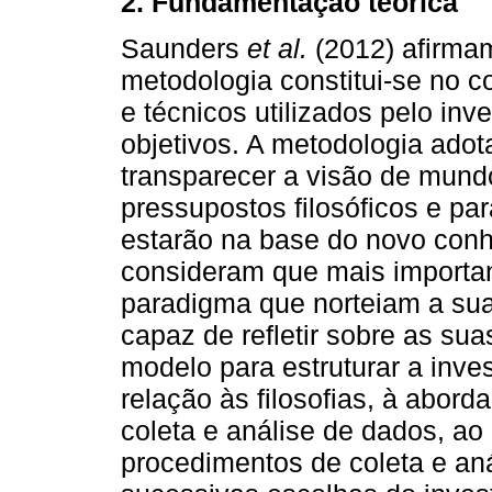
2. Fundamentação teórica
Saunders
et al.
(2012) afirmam
metodologia constitui-se no c
e técnicos utilizados pelo inv
objetivos. A metodologia ado
transparecer a visão de mund
pressupostos filosóficos e pa
estarão na base do novo conh
consideram que mais important
paradigma que norteiam a sua 
capaz de refletir sobre as s
modelo para estruturar a inves
relação às filosofias, à abor
coleta e análise de dados, ao
procedimentos de coleta e an