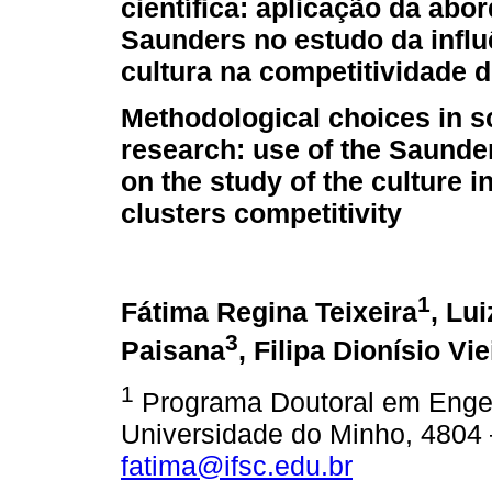
científica: aplicação da ab
Saunders no estudo da influ
cultura na competitividade 
Methodological choices in sc
research: use of the Saund
on the study of the culture i
clusters competitivity
1
Fátima Regina Teixeira
, Lu
3
Paisana
, Filipa Dionísio Vie
1
Programa Doutoral em Engenh
Universidade do Minho, 4804 
fatima@ifsc.edu.br