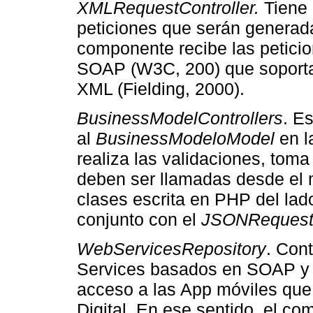
XMLRequestController.
Tiene 
peticiones que serán generad
componente recibe las petici
SOAP (W3C, 200) que soport
XML (Fielding, 2000).
BusinessModelControllers
. E
al
BusinessModeloModel
en l
realiza las validaciones, tom
deben ser llamadas desde el 
clases escrita en PHP del lado
conjunto con el
JSONReques
WebServicesRepository
. Con
Services basados en SOAP y R
acceso a las App móviles que 
Digital. En ese sentido, el co