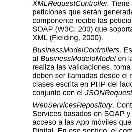
XMLRequestController.
Tiene 
peticiones que serán generad
componente recibe las petici
SOAP (W3C, 200) que soport
XML (Fielding, 2000).
BusinessModelControllers
. E
al
BusinessModeloModel
en l
realiza las validaciones, tom
deben ser llamadas desde el 
clases escrita en PHP del lado
conjunto con el
JSONReques
WebServicesRepository
. Con
Services basados en SOAP y R
acceso a las App móviles que 
Digital. En ese sentido, el co