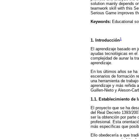
solution mainly depends on
teamwork skill with this S
Serious Game improves the
Keywords:
Educational so
1
1. Introducción
El aprendizaje basado en j
ayudas tecnológicas en el 
complejidad de aunar la t
aprendizaje.
En los últimos años se ha 
escenarios de formación re
una herramienta de trabaj
aprendizaje y más reñida a
Guillen-Nieto y Aleson-Carb
1.1. Establecimiento de 
El proyecto que se ha desa
del Real Decreto 1393/2007
ser la obtención por parte 
profesional. Esta orientac
más específicas que posibil
Ello obedecería a que tra