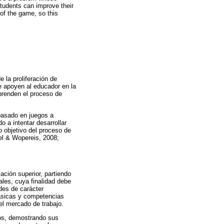
tudents can improve their
of the game, so this
 la proliferación de
e apoyen al educador en la
prenden el proceso de
 basado en juegos a
 a intentar desarrollar
 objetivo del proceso de
el & Wopereis, 2008;
ación superior, partiendo
ales, cuya finalidad debe
ades de carácter
básicas y competencias
 el mercado de trabajo.
ios, demostrando sus