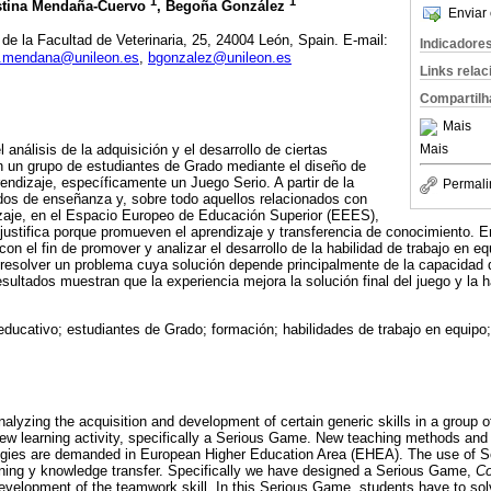
1
1
istina Mendaña-Cuervo
, Begoña González
Enviar 
de la Facultad de Veterinaria, 25, 24004 León, Spain. E-mail:
Indicadore
na.mendana@unileon.es
,
bgonzalez@unileon.es
Links rela
Compartilh
Mais
Mais
 análisis de la adquisición y el desarrollo de ciertas
 un grupo de estudiantes de Grado mediante el diseño de
endizaje, específicamente un Juego Serio. A partir de la
Permali
os de enseñanza y, sobre todo aquellos relacionados con
izaje, en el Espacio Europeo de Educación Superior (EEES),
 justifica porque promueven el aprendizaje y transferencia de conocimiento. 
 con el fin de promover y analizar el desarrollo de la habilidad de trabajo en e
 resolver un problema cuya solución depende principalmente de la capacidad 
ultados muestran que la experiencia mejora la solución final del juego y la h
educativo; estudiantes de Grado; formación; habilidades de trabajo en equipo;
alyzing the acquisition and development of certain generic skills in a group 
ew learning activity, specifically a Serious Game. New teaching methods and
logies are demanded in European Higher Education Area (EHEA). The use of Se
ning y knowledge transfer. Specifically we have designed a Serious Game,
Co
evelopment of the teamwork skill. In this Serious Game, students have to so