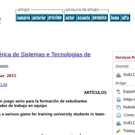
bérica de Sistemas e Tecnologias de
Serviços P
Journal
-9895
SciELO
ar. 2015
Artigo
.71-83
Espanh
ARTÍCULOS
Artigo
n juego serio para la formación de estudiantes
ades de trabajo en equipo
Referên
 a serious game for training university students in team-
Como c
SciELO
Traduç