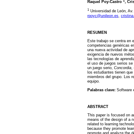
1
Raquel Poy-Castro
, Cr
1
Universidad de León, Av. 
rpoyc@unileon.es
,
cristi
RESUMEN
Este trabajo se centra en el
competencias genéricas en
una nueva actividad de apr
exigencia de nuevos métod
las tecnologías de aprend
el uso de juegos serios se
un juego serio,
Concordia
,
los estudiantes tienen que
miembros del grupo. Los res
equipo.
Palabras clave:
Software 
ABSTRACT
This paper is focused on an
means of the design of a n
related to learning techno
because they promote lear
promote and analyze the d