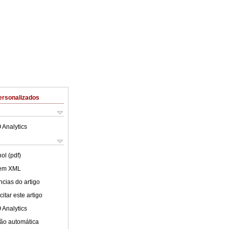
ersonalizados
 Analytics
ol (pdf)
 em XML
cias do artigo
itar este artigo
 Analytics
ão automática