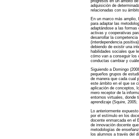
progresos en un ámbito de 
adquisición de determinada
relacionadas con su ámbit
En un marco más amplio, l
para adaptar las metodologí
adaptándose a las formas d
activas y cooperativas par
desarrollar la competencia
(interdependencia positiva)
debiendo de existir una in
habilidades sociales que l
cómo van a conseguir los o
conductas cambiar y cuále
Siguiendo a Domingo (2008)
pequeños grupos de estudi
de manera que cada cual p
este ámbito en el que se c
aplicación de conceptos, l
mero receptor de la inform
entornos virtuales, donde 
aprendizaje (Squire, 2005;
Lo anteriormente expuesto
por el estímulo en los doc
docente enmarcada en el E
de innovación docente que 
metodologías de enseñanza-
los alumnos a través del 