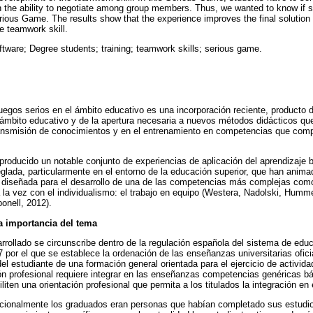
 the ability to negotiate among group members. Thus, we wanted to know if s
erious Game. The results show that the experience improves the final solution 
 teamwork skill.
ftware; Degree students; training; teamwork skills; serious game.
uegos serios en el ámbito educativo es una incorporación reciente, producto de
ámbito educativo y de la apertura necesaria a nuevos métodos didácticos qu
ransmisión de conocimientos y en el entrenamiento en competencias que com
producido un notable conjunto de experiencias de aplicación del aprendizaje
glada, particularmente en el entorno de la educación superior, que han animado
o diseñada para el desarrollo de una de las competencias más complejas como
 la vez con el individualismo: el trabajo en equipo (Westera, Nadolski, Humm
onell, 2012).
la importancia del tema
rrollado se circunscribe dentro de la regulación española del sistema de educ
 por el que se establece la ordenación de las enseñanzas universitarias ofici
del estudiante de una formación general orientada para el ejercicio de activid
ión profesional requiere integrar en las enseñanzas competencias genéricas 
iten una orientación profesional que permita a los titulados la integración en
dicionalmente los graduados eran personas que habían completado sus estud