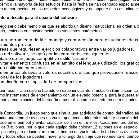
émico la mayoría de los estudios hasta la fecha se han centrado especialmen
 en menor medida, en los aspectos pedagógicos y de soporte a los estudiantes
do utilizado para el diseño del software
juego serio cabe mencionar que se abordó un diseño instruccional en orden a l
rio, teniendo en consideración los siguientes parámetros:
 una herramienta de fácil manejo y comprensión para estudiantes de cu
imientos previos.
eas que requiriesen ejercicios colaborativos entre varios jugadores.
o del software, se optó por las características siguientes:
tarse de un juego competitivo estilo “arcade”.
itar elementos confusos en el ámbito del lenguaje utilizado, los gráfico
un estilo bidimensional.
 elementos alusivos a valores sociales o éticos que provocasen reaccio
onal de los jugadores.
un diseño con simplicidad de perspectivas.
por recurrir a un diseño basado en experiencias de simulación (Simulation E
o instrumentos de entrenamiento con un elevado potencial para la puesta e
o por la combinación del factor “tiempo real” como por el retorno de resultados
de Concordia, un juego serio que simula una actividad de control del tráfico aé
nar una serie de aviones en vuelo, que tienen diferentes rutas y duración del 
ido en el tiempo) y evitar cualquier colisión entre ellos. Cada miembro del e
 de 3 aviones, por lo que cada equipo debe colocar 12 aviones en el espacio
n posible para reducir al mínimo el tiempo de vuelo total de todos sus aviones
r y todos ellos se pueden mover a lo largo de un eje que representa el tiemp