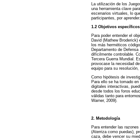
La utilización de los Juego
una herramienta clave para
escenarios virtuales, lo q
participantes, por aprender
1.2 Objetivos específicos
Para poder entender el obj
David (Mathew Broderick) 
los más herméticos código
Departamento de Defensa a
difícilmente controlable. Co
Tercera Guerra Mundial. Es
provocase la necesidad de 
equipo para su resolución, 
Como hipótesis de investig
Para ello se ha tomado en
digitales interactivas, pu
desde todos los foros educ
válidas tanto para entorno
Warner, 2009).
2. Metodología
Para entender las razones 
(Aterriza como puedas), pr
caza, debe vencer su miedo