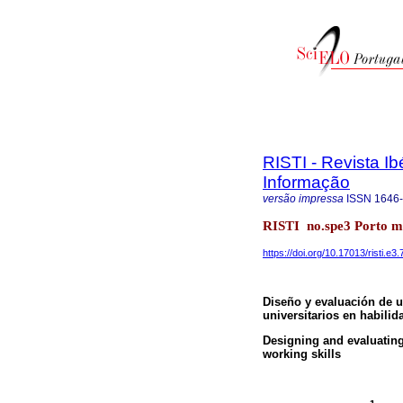
RISTI - Revista I
Informação
versão impressa
ISSN
1646
RISTI no.spe3 Porto m
https://doi.org/10.17013/risti.e3
Diseño y evaluación de u
universitarios en habilid
Designing and evaluating
working skills