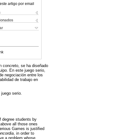
este artigo por email
s
cionados
ar
nk
En concreto, se ha diseñado
quipo. En este juego serio,
de negociación entre los
abilidad de trabajo en
 juego serio.
of degree students by
 above all those ones
rious Games is justified
ncordia
, in order to
lve a problem whose