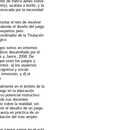
res de tráfico aéreo Steve
ty), azafata a bordo, y la
provocada por la necesidad
.
ntar el reto de resolver
abordo el diseño del juego
 expertos pero
oordinador de la Titulación
gico.
gos serios en entornos
isis desarrollado por el
s y Jarvis, 2008; De
 que usan los juegos y
entes: a) los aspectos
ognitiva y social-
 inmersión, y d) el
o.
ialmente en el ámbito de la
uego en la educación
u potencial instructivo.
e de sus docentes
 sobre la realidad, sin
er el desafío de un juego.
uesta en práctica de un
ulación del más amplio
s juegos serios en el aula,