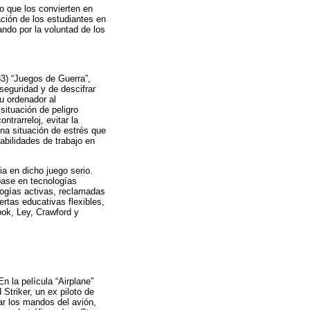
lo que los convierten en
ación de los estudiantes en
ndo por la voluntad de los
83) “Juegos de Guerra”,
eguridad y de descifrar
u ordenador al
ituación de peligro
ntrarreloj, evitar la
una situación de estrés que
abilidades de trabajo en
a en dicho juego serio.
base en tecnologías
logías activas, reclamadas
rtas educativas flexibles,
ook, Ley, Crawford y
n la película “Airplane”
Striker, un ex piloto de
ar los mandos del avión,