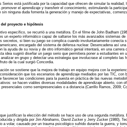
s Serios está justificada por la capacidad que ofrecen de simular la realidad, 
 promover el aprendizaje y transferir el conocimiento, estimulando la particip
ue sin ninguna duda fomenta la generación y manejo de expectativas, comenza
.
 del proyecto e hipótesis
etivo específico, se recurrió a una metáfora. En el filme de John Badham (19
es un experto informático capaz de saltarse los más avanzados sistemas de s
s secretos, si bien su juego se complica cuando involuntariamente conecta s
mericano, encargado del sistema de defensa nuclear. Desencadena así una s
n la ayuda de su novia y de otro informático genial intentará, en una carrera co
ta idea sugirió diseñar un juego serio que permitiera poner a estudiantes en 
analizar en grupo y detectar una estrategia que involucrase al completo las h
fruto de la cual surgió Concordia.
ación se sostiene que la mejora de trabajo en equipo mejora con la experienci
 consideración que los escenarios de aprendizaje mediados por las TIC, con 
ede favorecer las condiciones para la puesta en práctica de las nuevas metodo
ativos: se hacen viables diversas modalidades de aprendizaje abierto, con ofe
s presenciales como semipresenciales o a distancia (Carrillo Ramos, 2009; C
que justifican la elección del método se hace uso de una segunda metáfora. E
oducida y dirigida por Jim Abrahams, David Zucker y Jerry Zucker (1980), Ted 
 a volar, causado por un trauma psicológico sufrido durante la guerra, y tom