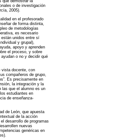
s que demostrar la
onales o de investigación
cía, 2005).
alidad en el profesorado
nseñar de forma distinta,
mpleo de metodologías
erativa, es necesario
 están unidos entre sí
ndividual y grupal),
, ayuda, apoyo y aprenden
obre el proceso, y sobre
 ayudan o no y decidir qué
 vista docente, con
 sus compañeros de grupo,
os”. Es precisamente en
ión, la integración y la
n las que el alumno es un
 los estudiantes en
encia de enseñanza-
dad de León, que apuesta
ntextual de la acción
el desarrollo de programas
desarrollen nuevas
ompetencias genéricas en
es).