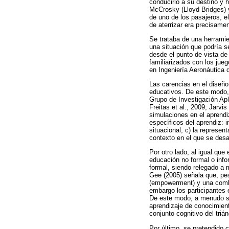
conducirlo a su destino y 
McCrosky (Lloyd Bridges) y
de uno de los pasajeros, e
de aterrizar era precisam
Se trataba de una herramie
una situación que podría s
desde el punto de vista de
familiarizados con los jueg
en Ingeniería Aeronáutica 
Las carencias en el diseño
educativos. De este modo, 
Grupo de Investigación Apl
Freitas et al., 2009; Jarvi
simulaciones en el aprendi
específicos del aprendiz: i
situacional, c) la represen
contexto en el que se desa
Por otro lado, al igual que
educación no formal o info
formal, siendo relegado a 
Gee (2005) señala que, pes
(empowerment) y una combin
embargo los participantes 
De este modo, a menudo se 
aprendizaje de conocimien
conjunto cognitivo del tri
Por último, se pretendido 