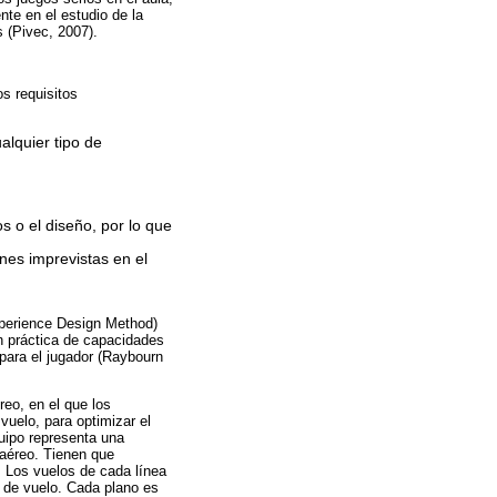
te en el estudio de la
 (Pivec, 2007).
os requisitos
alquier tipo de
s o el diseño, por lo que
nes imprevistas en el
xperience Design Method)
n práctica de capacidades
 para el jugador (Raybourn
reo, en el que los
vuelo, para optimizar el
quipo representa una
 aéreo. Tienen que
. Los vuelos de cada línea
o de vuelo. Cada plano es