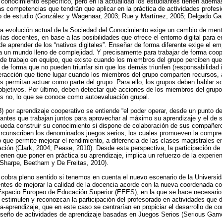
conocimiento específico, pero en la actualidad los estudiantes tienen ademá
s competencias que tendrán que aplicar en la práctica de actividades profesi
o de estudio (González y Wagenaar, 2003; Rue y Martínez, 2005; Delgado Gar
a evolución actual de la Sociedad del Conocimiento exige un cambio de ment
as docentes, en base a las posibilidades que ofrece el entorno digital para e
e aprender de los “nativos digitales”. Enseñar de forma diferente exige el e
a un mundo lleno de complejidad. Y precisamente para trabajar de forma coop
 de trabajo en equipo, que existe cuando los miembros del grupo perciben que
 de forma que no pueden triunfar sin que los demás triunfen (responsabilidad i
teracción que tiene lugar cuando los miembros del grupo comparten recursos
es permitan actuar como parte del grupo. Para ello, los grupos deben hablar s
bjetivos. Por último, deben detectar qué acciones de los miembros del grupo
s no, lo que se conoce como autoevaluación grupal.
 por aprendizaje cooperativo se entiende “el poder operar, desde un punto de
antes que trabajan juntos para aprovechar al máximo su aprendizaje y el de
ueda construir su conocimiento si dispone de colaboración de sus compañer
ircunscriben los denominados juegos serios, los cuales promueven la comprens
o que permite mejorar el rendimiento, a diferencia de las clases magistrales e
ación (Clark, 2004; Pease, 2010). Desde esta perspectiva, la participación de
tienen que poner en práctica su aprendizaje, implica un refuerzo de la experi
 Sharpe, Beetham y De Freitas, 2010).
 cobra pleno sentido si tenemos en cuenta el nuevo escenario de la Universi
entes de mejorar la calidad de la docencia acorde con la nueva coordenada co
spacio Europeo de Educación Superior (EEES), en la que se hace necesario 
estimulen y reconozcan la participación del profesorado en actividades que 
aprendizaje, que en este caso se centrarían en propiciar el desarrollo de c
diseño de actividades de aprendizaje basadas en Juegos Serios (Serious Gam