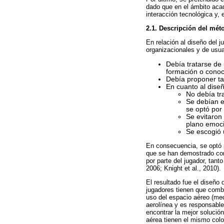
dado que en el ámbito acad
interacción tecnológica y,
2.1. Descripción del méto
En relación al diseño del 
organizacionales y de usua
Debía tratarse de
formación o conoc
Debía proponer tar
En cuanto al diseñ
No debía tra
Se debían ev
se optó por 
Se evitaron
plano emoci
Se escogió 
En consecuencia, se optó 
que se han demostrado com
por parte del jugador, tant
2006; Knight et al., 2010).
El resultado fue el diseño 
jugadores tienen que combi
uso del espacio aéreo (med
aerolínea y es responsable
encontrar la mejor solució
aérea tienen el mismo colo