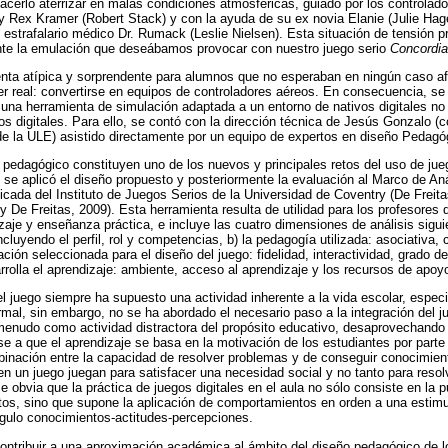
hacerlo aterrizar en malas condiciones atmosféricas, guiado por los controlado
 Rex Kramer (Robert Stack) y con la ayuda de su ex novia Elanie (Julie Hager
l estrafalario médico Dr. Rumack (Leslie Nielsen). Esta situación de tensión 
ente la emulación que deseábamos provocar con nuestro juego serio
Concordia
nta atípica y sorprendente para alumnos que no esperaban en ningún caso afro
er real: convertirse en equipos de controladores aéreos. En consecuencia, se 
 una herramienta de simulación adaptada a un entorno de nativos digitales no
os digitales. Para ello, se contó con la dirección técnica de Jesús Gonzalo (c
de la ULE) asistido directamente por un equipo de expertos en diseño Pedagó
 pedagógico constituyen uno de los nuevos y principales retos del uso de jue
se aplicó el diseño propuesto y posteriormente la evaluación al Marco de Anál
icada del Instituto de Juegos Serios de la Universidad de Coventry (De Freita
s y De Freitas, 2009). Esta herramienta resulta de utilidad para los profesores
zaje y enseñanza práctica, e incluye las cuatro dimensiones de análisis sigui
ncluyendo el perfil, rol y competencias, b) la pedagogía utilizada: asociativa, c
tación seleccionada para el diseño del juego: fidelidad, interactividad, grado de
rrolla el aprendizaje: ambiente, acceso al aprendizaje y los recursos de apoy
 el juego siempre ha supuesto una actividad inherente a la vida escolar, espec
rmal, sin embargo, no se ha abordado el necesario paso a la integración del j
menudo como actividad distractora del propósito educativo, desaprovechando s
e a que el aprendizaje se basa en la motivación de los estudiantes por part
ación entre la capacidad de resolver problemas y de conseguir conocimiento
en un juego juegan para satisfacer una necesidad social y no tanto para resolv
obvia que la práctica de juegos digitales en el aula no sólo consiste en la p
tos, sino que supone la aplicación de comportamientos en orden a una estim
ángulo conocimientos-actitudes-percepciones.
contribuir a una aproximación académica al ámbito del diseño pedagógico de lo