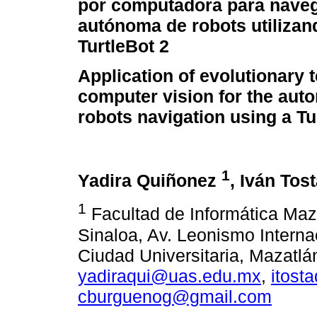
por computadora para nave
autónoma de robots utilizan
TurtleBot 2
Application of evolutionary
computer vision for the au
robots navigation using a Tu
1
Yadira Quiñonez
, Iván Tos
1
Facultad de Informática Maz
Sinaloa, Av. Leonismo Interna
Ciudad Universitaria, Mazatlá
yadiraqui@uas.edu.mx
,
itost
cburguenog@gmail.com