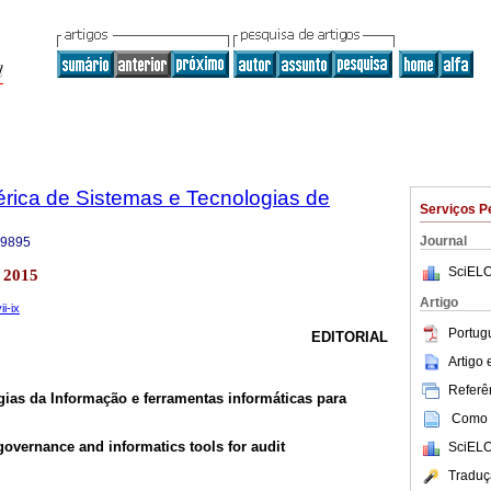
bérica de Sistemas e Tecnologias de
Serviços P
Journal
-9895
SciELO
 2015
Artigo
ii-ix
Portug
EDITORIAL
Artigo
Referên
ias da Informação e ferramentas informáticas para
Como c
overnance and informatics tools for audit
SciELO
Traduç