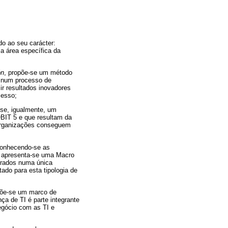
do ao seu carácter:
ma área específica da
ón
, propõe-se um método
s num processo de
ir resultados inovadores
cesso;
-se, igualmente, um
OBIT 5 e que resultam da
 organizações conseguem
conhecendo-se as
, apresenta-se uma Macro
egrados numa única
ado para esta tipologia de
põe-se um marco de
ça de TI é parte integrante
negócio com as TI e