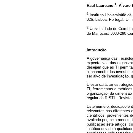
1
Raul Laureano
, Álvaro
1
Instituto Universitário 
026, Lisboa, Portugal. E-m
2
Universidade de Coimbra,
de Marrocos, 3030-290 Coi
Introdução
A governança das Tecnologi
expectativas das organiza
desejam que as TI permitam
alinhamento dos investimen
ser alvo de investigação, 
É este carácter estratégi
TI, ferramentas e métricas
organização, da dimensão e
regular da RISTI - Revista
Este número, dedicado entã
relevantes nas diferentes
científicos, provenientes 
avaliado por, pelo menos,
publicação sete artigos, 
justifica devido à qualida