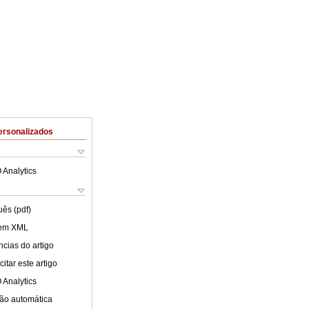
ersonalizados
 Analytics
uês (pdf)
 em XML
cias do artigo
itar este artigo
 Analytics
ão automática