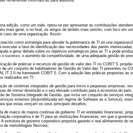
as ferramentas informáticas para auditoria.
sta edição, como um todo, optou-se por apresentar as contribuições atenden
bito mais geral, e no final, os artigos de âmbito mais restrito, com foco em u
de caso de uma organização. Assim:
creación como estrategia para abordar la gobernanza de TI en una organizaci
 executar a fase de identificação das necessidades das partes interessada
uda a gerar debate sobre os objetivos estratégicos para as TI e pode produz
o o sucesso, o aumento da competitividade, de uma adequada gestão do pro
ificação de práticas e recursos de gestão do valor das TI no COBIT 5
, propõe
ão de um conjunto de habilitadores de Gestão do Valor das TI presentes no C
VAL IT 2.0 na framework COBIT 5. Com a adoção das práticas propostas as
tos realizados em TI;
ução de sistemas integrados de gestão para micro e pequenas empresas
, re
sas de menor dimensão e o seu elevado contributo para a economia do país
ção de Sistema Integrado de Gestão, que inclui um conjunto de serviços int
erviços externos (disponibilizada em regime de Software as a Service), orient
ara que estas vençam os seus principais desafios;
ta de marco de mejora continua de gobierno TI en entidades financieras
, pro
nação corporativa e de TI para as instituições financeiras, em que a governan
 A estrutura de governo corporativo proposta garante o real alinhamento do 
o de metodologias flexíveis;