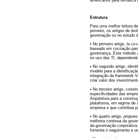
americanos pela temática d
Estrutura
Para uma melhor leitura de
primeiro, os artigos de âm
governação ou no estudo 
• No primeiro artigo,
la co-
baseado em cocriação para
governança. Este método aj
no uso das TI, dependend
• No segundo artigo,
ident
modelo para a identificaç
integração da framework 
criar valor dos investimen
• No terceiro artigo,
constr
especificidades das empre
Arquitetura para a constru
plataforma, em regime de s
empresa e que contribua p
• No quarto artigo,
propues
melhoria continua da gover
da governação corporativa.
fomenta o seguimento e us