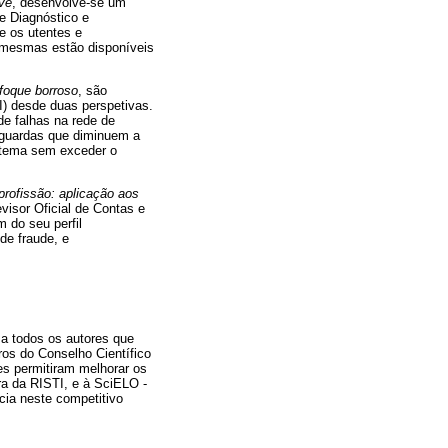
ve
, desenvolve-se um
e Diagnóstico e
e os utentes e
 mesmas estão disponíveis
nfoque borroso
, são
I) desde duas perspetivas.
e falhas na rede de
aguardas que diminuem a
istema sem exceder o
rofissão: aplicação aos
visor Oficial de Contas e
 do seu perfil
de fraude, e
a todos os autores que
os do Conselho Científico
es permitiram melhorar os
ra da RISTI, e à SciELO -
cia neste competitivo