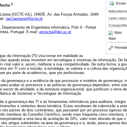
Enviar 
2
 Rocha
Indicadore
de Lisboa (ISCTE-IUL), UNIDE, Av. das Forças Armadas, 1649-
ail:
raul.laureano@iscte.pt
Links rela
Compartilh
 Departamento de Engenharia Informática, Pólo II - Pinhal
mbra, Portugal. E-mail:
amrocha@dei.uc.pt
Mais
Mais
Permali
as da Informação (TI) visa tornar em realidade as
ções quando estas investem em tecnologias e sistemas de informação. De fa
 criar valor e, assim, melhorar a sua competitividade. De outra forma, a go
tos em TI com a missão, a estratégia, os valores e a cultura das organizaçõ
quer por parte de académicos, quer por profissionais.
co da governança e a evidência de que processos e modelos de governança, 
 para avaliar os processos e as políticas de governança dependem, entre outr
 sector de atividade, e da estrutura organizacional, que justificam o tema 
 Ibérica de Sistemas e Tecnologias de Informação.
o à governança das TI e às ferramentas informáticas para auditoria, integra c
 dimensões e vertentes desta temática. Estas resultaram da submissão a est
de oito países de dois continentes, que passaram por um processo rigoroso de 
 três membros do Conselho Científico, sendo mais frequente cinco membros, 
correspondendo a uma taxa de aceitação de 24%, valor mais elevado do que o
de dos artigos submetidos na área da governança e à, ainda, pouca aposta dos