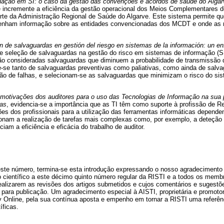
nação em SI: o caso da gestão das convenções e acordos de saúde do Algar
 incremente a eficiência da gestão operacional dos Meios Complementares d
rte da Administração Regional de Saúde do Algarve. Este sistema permite qu
btenham informação sobre as entidades convencionadas dos MCDT e onde as
n de salvaguardas en gestión del riesgo en sistemas de la información: un e
e seleção de salvaguardas na gestão do risco em sistemas de informação (S
ão consideradas salvaguardas que diminuem a probabilidade de transmissão d
e-se tanto de salvaguardas preventivas como paliativas, como ainda de salv
são de falhas, e selecionam-se as salvaguardas que minimizam o risco do s
motivações dos auditores para o uso das Tecnologias de Informação na sua p
tas
, evidencia-se a importância que as TI têm como suporte à profissão de Re
es dos profissionais para a utilização das ferramentas informáticas dependem
cionam a realização de tarefas mais complexas como, por exemplo, a deteção 
iam a eficiência e eficácia do trabalho de auditor.
este número, termina-se esta introdução expressando o nosso agradecimento 
 científico a este décimo quinto número regular da RISTI e a todos os membr
 realizarem as revisões dos artigos submetidos e cujos comentários e sugestõ
 para publicação. Um agradecimento especial à AISTI, proprietária e promoto
ary Online, pela sua contínua aposta e empenho em tornar a RISTI uma referên
íficas.