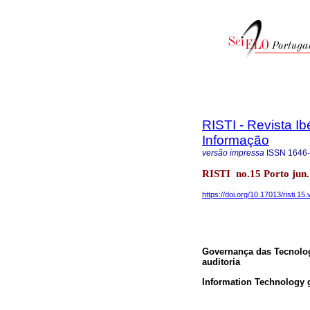
RISTI - Revista I
Informação
versão impressa
ISSN
1646
RISTI no.15 Porto jun.
https://doi.org/10.17013/risti.15.v
Governança das Tecnolog
auditoria
Information Technology g