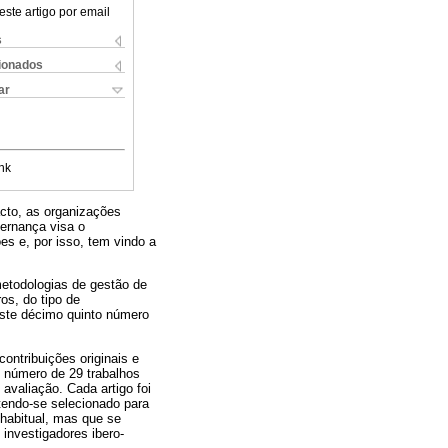
este artigo por email
s
cionados
ar
nk
cto, as organizações
vernança visa o
es e, por isso, tem vindo a
metodologias de gestão de
os, do tipo de
deste décimo quinto número
ontribuições originais e
e número de 29 trabalhos
avaliação. Cada artigo foi
tendo-se selecionado para
 habitual, mas que se
 investigadores ibero-