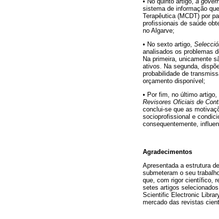
• No quinto artigo,
a gover
sistema de informação que
Terapêutica (MCDT) por pa
profissionais de saúde o
no Algarve;
• No sexto artigo,
Selecció
analisados os problemas d
Na primeira, unicamente s
ativos. Na segunda, dispõ
probabilidade de transmis
orçamento disponível;
• Por fim, no último artigo,
Revisores Oficiais de Con
conclui-se que as motivaçõ
socioprofissional e condi
consequentemente, influenc
Agradecimentos
Apresentada a estrutura d
submeteram o seu trabalho
que, com rigor científico,
setes artigos selecionados
Scientific Electronic Libr
mercado das revistas cient