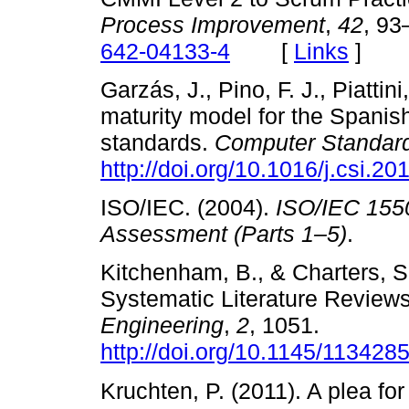
Process Improvement
,
42
, 93
642-04133-4
[
Links
]
Garzás, J., Pino, F. J., Piatti
maturity model for the Spanis
standards.
Computer Standard
http://doi.org/10.1016/j.csi.2
ISO/IEC. (2004).
ISO/IEC 1550
Assessment (Parts 1–5)
. 
Kitchenham, B., & Charters, S.
Systematic Literature Reviews
Engineering
,
2
, 1051.
http://doi.org/10.1145/113428
Kruchten, P. (2011). A plea fo