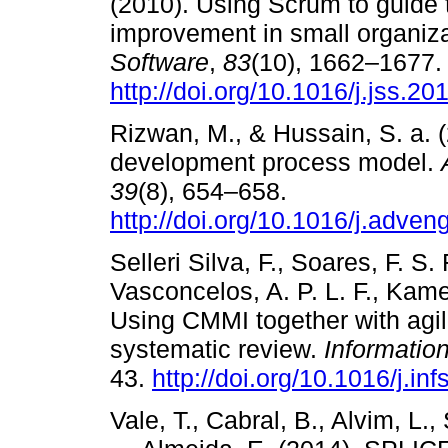
(2010). Using Scrum to guide 
improvement in small organiz
Software
,
83
(10), 1662–1677.
http://doi.org/10.1016/j.jss.2
Rizwan, M., & Hussain, S. a. 
development process model.
39
(8), 654–658.
http://doi.org/10.1016/j.adven
Selleri Silva, F., Soares, F. S.
Vasconcelos, A. P. L. F., Kamei
Using CMMI together with agi
systematic review.
Informatio
43.
http://doi.org/10.1016/j.in
Vale, T., Cabral, B., Alvim, L.