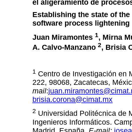
el aligeramiento de proceso
Establishing the state of the
software process lightening
1
Juan Miramontes
, Mirna 
2
A. Calvo-Manzano
, Brisia
1
Centro de Investigación en 
222, 98068, Zacatecas, Méxic
mail
:
juan.miramontes@cimat
brisia.corona@cimat.mx
2
Universidad Politécnica de 
Ingenieros Informáticos. Ca
Madrid, España.
E-mail:
jose