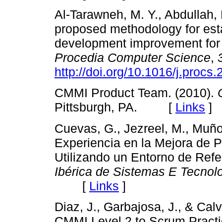
Al-Tarawneh, M. Y., Abdullah, M
proposed methodology for est
development improvement for 
Procedia Computer Science
,
http://doi.org/10.1016/j.procs
CMMI Product Team. (2010).
Pittsburgh, PA. [
Links
]
Cuevas, G., Jezreel, M., Muño
Experiencia en la Mejora de 
Utilizando un Entorno de Ref
Ibérica de Sistemas E Tecnol
[
Links
]
Diaz, J., Garbajosa, J., & Ca
CMMI Level 2 to Scrum Practi