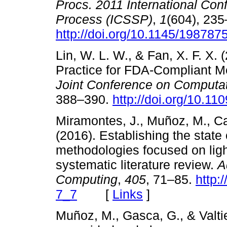
Procs. 2011 International Co
Process (ICSSP)
,
1
(604), 235
http://doi.org/10.1145/19878
Lin, W. L. W., & Fan, X. F. X
Practice for FDA-Compliant M
Joint Conference on Computat
388–390.
http://doi.org/10.1
Miramontes, J., Muñoz, M., Ca
(2016). Establishing the state
methodologies focused on ligh
systematic literature review.
A
Computing
,
405
, 71–85.
http:
7_7
[
Links
]
Muñoz, M., Gasca, G., & Valtie