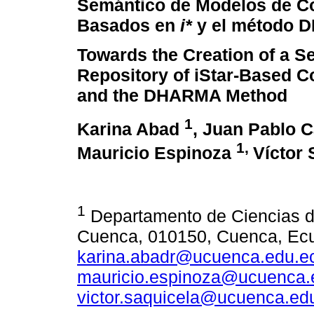
Semántico de Modelos de C
Basados en
i*
y el método
Towards the Creation of a S
Repository of iStar-Based C
and the DHARMA Method
1
Karina Abad
, Juan Pablo 
1,
Mauricio Espinoza
Víctor 
1
Departamento de Ciencias d
Cuenca, 010150, Cuenca, Ec
karina.abadr@ucuenca.edu.e
mauricio.espinoza@ucuenca.
victor.saquicela@ucuenca.ed