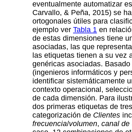
eventualmente automatizar es
Carvallo, & Peña, 2015) se ha
ortogonales útiles para clasif
ejemplo ver
Tabla 1
en relació
de estas dimensiones tiene un
asociadas, las que representa
las etiquetas tienen a su ve
genéricas asociadas. Basado e
(ingenieros informáticos y pe
identificar sistemáticamente 
contexto operacional, selecc
de cada dimensión. Para ilustr
dos primeras etiquetas de tre
categorización de
Clientes
inc
frecuencia
/
volumen
,
canal de 
caso, 12 combinaciones de et