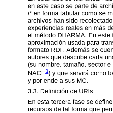
en este caso se parte de arc
i*
en forma tabular como se me
archivos han sido recolectado
experiencias reales en más d
el método DHARMA. En este t
aproximación usada para trans
formato RDF. Además se cuent
autores que describe cada un
(su nombre, tamaño, sector e i
3
NACE
) y que servirá como b
y por ende a sus MC.
3.3. Definición de URIs
En esta tercera fase se defin
recursos de tal forma que per