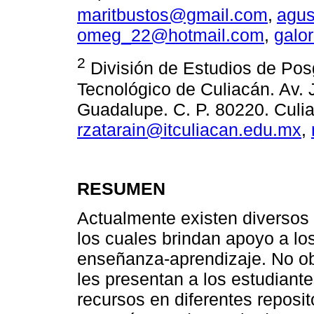
maritbustos@gmail.com
,
agus
omeg_22@hotmail.com
,
galo
2
División de Estudios de Posg
Tecnológico de Culiacán. Av. 
Guadalupe. C. P. 80220. Culi
rzatarain@itculiacan.edu.mx
,
RESUMEN
Actualmente existen diversos 
los cuales brindan apoyo a lo
enseñanza-aprendizaje. No ob
les presentan a los estudiant
recursos en diferentes reposi