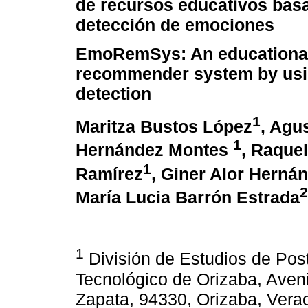
de recursos educativos bas
detección de emociones
EmoRemSys: An educationa
recommender system by usi
detection
1
Maritza Bustos López
, Agu
1
Hernández Montes
, Raque
1
Ramírez
, Giner Alor Herná
2
María Lucia Barrón Estrada
1
División de Estudios de Postg
Tecnológico de Orizaba, Aveni
Zapata, 94330, Orizaba, Verac