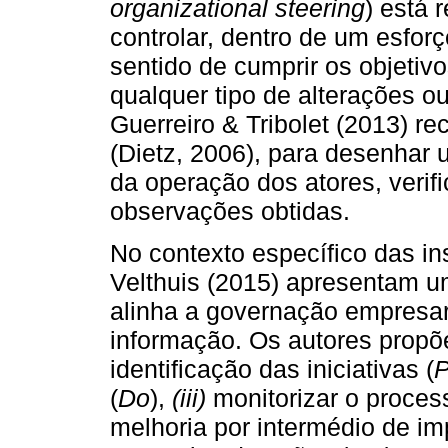
organizational steering
) está 
controlar, dentro de um esfor
sentido de cumprir os objeti
qualquer tipo de alterações o
Guerreiro & Tribolet (2013) r
(Dietz, 2006), para desenhar 
da operação dos atores, verif
observações obtidas.
No contexto específico das in
Velthuis (2015) apresentam 
alinha a governação empresar
informação. Os autores prop
identificação das iniciativas (
P
(
Do
),
(iii)
monitorizar o proces
melhoria por intermédio de i