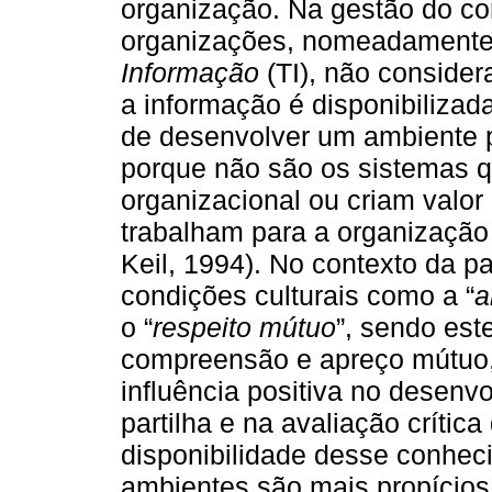
organização. Na gestão do co
organizações, nomeadamente
Informação
(TI), não conside
a informação é disponibiliza
de desenvolver um ambiente p
porque não são os sistemas
organizacional ou criam valo
trabalham para a organização
Keil, 1994). No contexto da pa
condições culturais como a “
a
o “
respeito mútuo
”, sendo est
compreensão e apreço mútuo
influência positiva no desen
partilha e na avaliação críti
disponibilidade desse conhec
ambientes são mais propícios