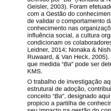
Geisler, 2003). Foram efetuad
com a Gestão do conheciment
de validar o comportamento d
conhecimento nas organizaçõ
influência social, a cultura o
condicionam os colaboradores
Leidner, 2014; Nonaka & Nish
Ruwaard, & Van Heck, 2005).
que medida “
Ba
” pode ser de
KMS.
O trabalho de investigação 
estrutural de adoção, contrib
conceito “
Ba
”, designado aqu
propicio a partilha de conhec
seu impacto na gestão do co