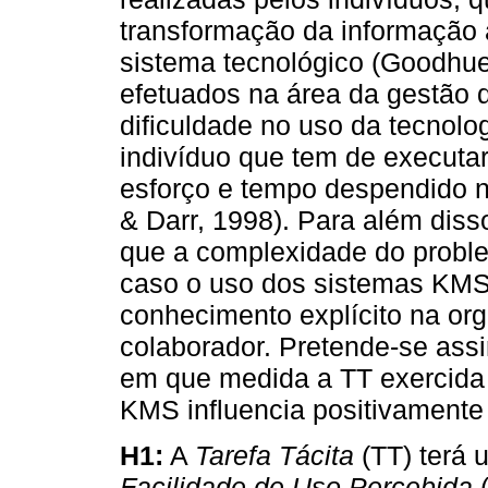
transformação da informação
sistema tecnológico (Goodhu
efetuados na área da gestão 
dificuldade no uso da tecnolog
indivíduo que tem de executa
esforço e tempo despendido
& Darr, 1998). Para além dis
que a complexidade do proble
caso o uso dos sistemas KMS,
conhecimento explícito na or
colaborador. Pretende-se ass
em que medida a TT exercida 
KMS influencia positivamen
H1:
A
Tarefa Tácita
(TT) terá u
Facilidade de Uso Percebida