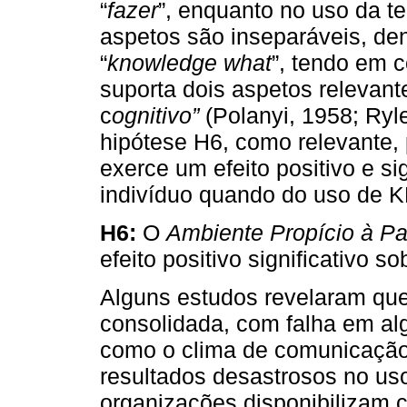
“
fazer
”, enquanto no uso da t
aspetos são inseparáveis, de
“
knowledge what
”, tendo em 
suporta dois aspetos relevante
c
ognitivo”
(Polanyi, 1958; Ryl
hipótese H6, como relevante,
exerce um efeito positivo e sig
indivíduo quando do uso de 
H6:
O
Ambiente Propício à Pa
efeito positivo significativo s
Alguns estudos revelaram que
consolidada, com falha em a
como o clima de comunicação 
resultados desastrosos no us
organizações disponibilizam 