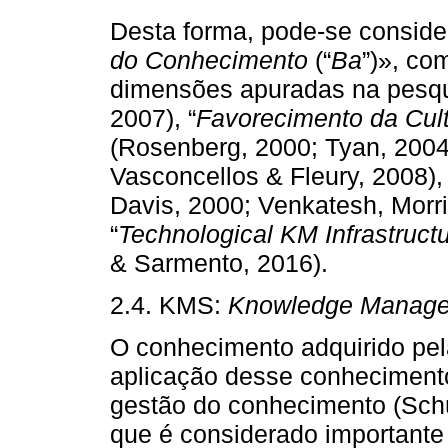
Desta forma, pode-se conside
do Conhecimento
(“
Ba
”)», co
dimensões apuradas na pesqu
2007), “
Favorecimento da Cul
(Rosenberg, 2000; Tyan, 200
Vasconcellos & Fleury, 2008), 
Davis, 2000; Venkatesh, Morri
“
Technological KM Infrastruct
& Sarmento, 2016).
2.4. KMS:
Knowledge Manage
O conhecimento adquirido pel
aplicação desse conhecimento
gestão do conhecimento (Schü
que é considerado importante