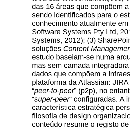
das 16 áreas que compõem a d
sendo identificados para o es
conhecimento atualmente em u
Software Systems Pty Ltd, 201
Systems, 2012); (3) SharePoin
soluções
Content Managemen
estudo baseiam-se numa arquit
mas sem camada integradora 
dados que compõem a infraest
plataforma da Atlassian: JIR
“
peer-to-peer
” (p2p), no enta
“
super-peer
” configuradas. A 
característica estratégica pe
filosofia de design organizac
conteúdo resume o registo de 