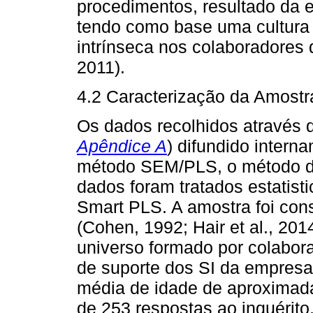
procedimentos, resultado da e
tendo como base uma cultura 
intrínseca nos colaboradores 
2011).
4.2 Caracterização da Amostr
Os dados recolhidos através d
Apêndice A
) difundido intern
método SEM/PLS, o método do
dados foram tratados estatis
Smart PLS. A amostra foi co
(Cohen, 1992; Hair et al., 201
universo formado por colabora
de suporte dos SI da empres
média de idade de aproximada
de 253 respostas ao inquérit