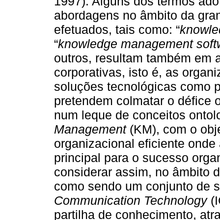
1997). Alguns dos termos adot
abordagens no âmbito da gran
efetuados, tais como: “
knowle
“
knowledge management soft
outros, resultam também em 
corporativas, isto é, as orga
soluções tecnológicas como 
pretendem colmatar o défice 
num leque de conceitos ont
Management
(KM), com o obje
organizacional eficiente onde
principal para o sucesso orga
considerar assim, no âmbito d
como sendo um conjunto de 
Communication Technology
(I
partilha de conhecimento, atr