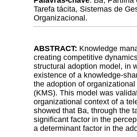
Palavras-chave
:
Ba
, Partilh
Tarefa tácita, Sistemas de G
Organizacional.
ABSTRACT:
Knowledge manag
creating competitive dynamics
structural adoption model, in 
existence of a knowledge-shar
the adoption of organizatio
(KMS). This model was validat
organizational context of a 
showed that Ba, through the ta
significant factor in the perce
a determinant factor in the ad