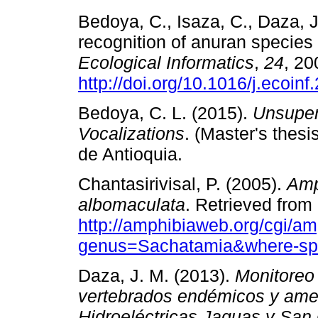
Bedoya, C., Isaza, C., Daza, J
recognition of anuran species 
Ecological Informatics
,
24
, 20
http://doi.org/10.1016/j.ecoin
Bedoya, C. L. (2015).
Unsuperv
Vocalizations
. (Master's thes
de Antioquia.
Chantasirivisal, P. (2005).
Amp
albomaculata
. Retrieved from
http://amphibiaweb.org/cgi/a
genus=Sachatamia&where-sp
Daza, J. M. (2013).
Monitoreo
vertebrados endémicos y ame
Hidroeléctricas Jaguas y San 