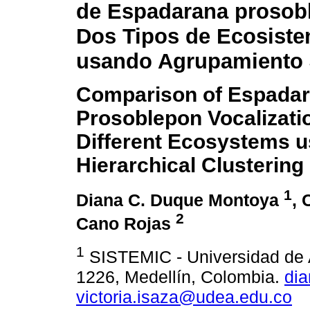
de Espadarana prosob
Dos Tipos de Ecosist
usando Agrupamiento 
Comparison of Espada
Prosoblepon Vocalizati
Different Ecosystems u
Hierarchical Clustering
1
Diana C. Duque Montoya
, 
2
Cano Rojas
1
SISTEMIC - Universidad de An
1226, Medellín, Colombia.
di
victoria.isaza@udea.edu.co