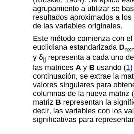
agrupamiento a utilizar se bas
resultados aproximados a los 
de las variables originales.
Este método comienza con el c
euclidiana estandarizada
D
nx
y δ
representa a cada uno de
ij
las matrices
A
y
B
usando (
1
)
continuación, se extrae la mat
valores singulares para obten
columnas de la nueva matriz (
matriz
B
representan la signif
decir, las variables con los v
significativas para representa