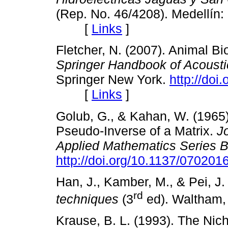
(Rep. No. 46/4208). Medellín:
[
Links
]
Fletcher, N. (2007). Animal Bi
Springer Handbook of Acousti
Springer New York.
http://do
[
Links
]
Golub, G., & Kahan, W. (1965)
Pseudo-Inverse of a Matrix.
Jo
Applied Mathematics Series B
http://doi.org/10.1137/070201
Han, J., Kamber, M., & Pei, J.
rd
techniques
(3
ed). Waltham, 
Krause, B. L. (1993). The Nic