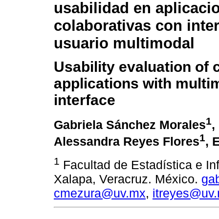
usabilidad en aplicaci
colaborativas con inte
usuario multimodal
Usability evaluation of 
applications with multi
interface
1
Gabriela Sánchez Morales
,
1
Alessandra Reyes Flores
, 
1
Facultad de Estadística e In
Xalapa, Veracruz. México.
ga
cmezura@uv.mx
,
itreyes@uv