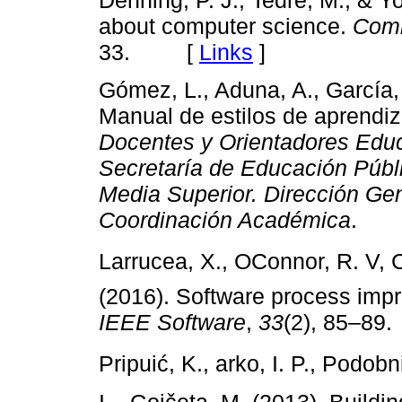
about computer science.
Comm
33. [
Links
]
Gómez, L., Aduna, A., García, E
Manual de estilos de aprendi
Docentes y Orientadores Educ
Secretaría de Educación Públ
Media Superior. Dirección Gen
Coordinación Académica
. 
Larrucea, X., OConnor, R. V, 
(2016). Software process impr
IEEE Software
,
33
(2), 85–
Pripuić, K., arko, I. P., Podob