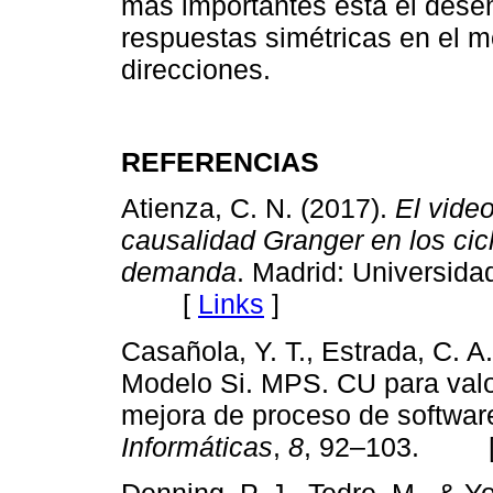
más importantes está el des
respuestas simétricas en el 
direcciones.
REFERENCIAS
Atienza, C. N. (2017).
El vide
causalidad Granger en los cicl
demanda
. Madrid: Universid
[
Links
]
Casañola, Y. T., Estrada, C. A
Modelo Si. MPS. CU para valora
mejora de proceso de softwar
Informáticas
,
8
, 92–103. 
Denning, P. J., Tedre, M., & Y