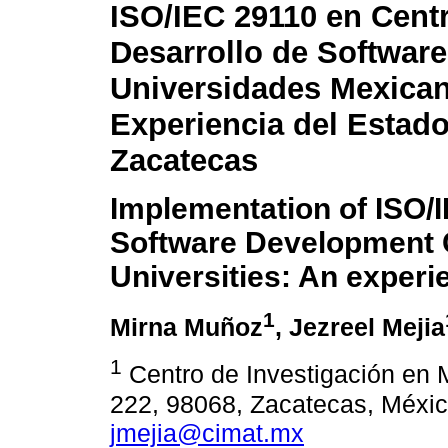
ISO/IEC 29110 en Cent
Desarrollo de Software
Universidades Mexican
Experiencia del Estad
Zacatecas
Implementation of ISO/I
Software Development 
Universities: An experi
1
Mirna Muñoz
, Jezreel Mejia
1
Centro de Investigación en 
222, 98068, Zacatecas, Méxi
jmejia@cimat.mx