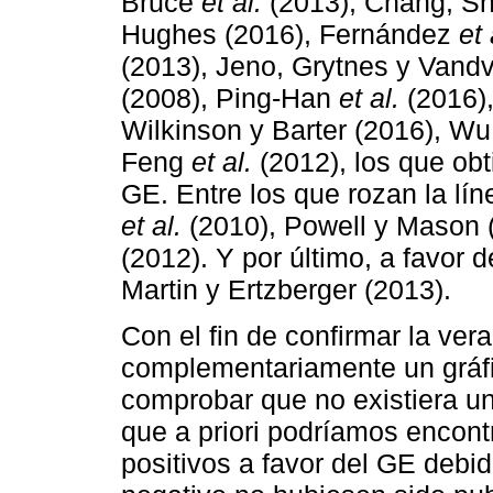
Bruce
et al.
(2013), Chang, Sh
Hughes (2016), Fernández
et 
(2013), Jeno, Grytnes y Vand
(2008), Ping-Han
et al.
(2016),
Wilkinson y Barter (2016), W
Feng
et al.
(2012), los que obt
GE. Entre los que rozan la lí
et al.
(2010), Powell y Mason 
(2012). Y por último, a favor 
Martin y Ertzberger (2013).
Con el fin de confirmar la ver
complementariamente un gráf
comprobar que no existiera un
que a priori podríamos encon
positivos a favor del GE debid