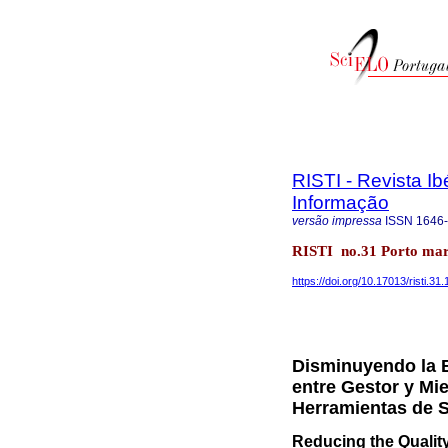
RISTI - Revista I
Informação
versão impressa
ISSN
1646
RISTI no.31 Porto mar
https://doi.org/10.17013/risti.31
Disminuyendo la B
entre Gestor y Mi
Herramientas de 
Reducing the Quali