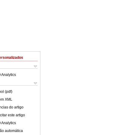
ersonalizados
 Analytics
ol (pdf)
 em XML
cias do artigo
itar este artigo
 Analytics
ão automática