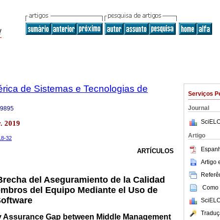
bérica de Sistemas e Tecnologias de
Serviços P
Journal
-9895
SciELO
. 2019
Artigo
.18-32
Espanh
ARTÍCULOS
Artigo
Referên
recha del Aseguramiento de la Calidad
Como c
embros del Equipo Mediante el Uso de
Software
SciELO
Traduç
ty Assurance Gap between Middle Management