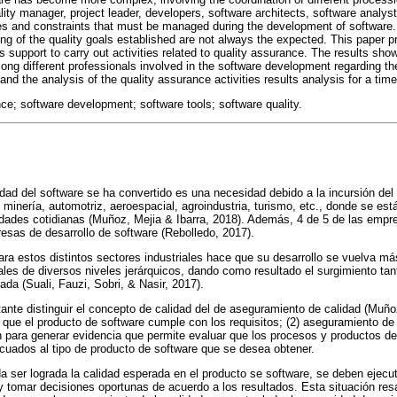
ty manager, project leader, developers, software architects, software analyst
ges and constraints that must be managed during the development of software. 
ng of the quality goals established are not always the expected. This paper pr
s support to carry out activities related to quality assurance. The results show
 different professionals involved in the software development regarding the
nd the analysis of the quality assurance activities results analysis for a tim
ce; software development; software tools; software quality.
idad del software se ha convertido es una necesidad debido a la incursión del
minería, automotriz, aeroespacial, agroindustria, turismo, etc., donde se est
vidades cotidianas (Muñoz, Mejia & Ibarra, 2018). Además, 4 de 5 de las emp
esas de desarrollo de software (Rebolledo, 2017).
para estos distintos sectores industriales hace que su desarrollo se vuelva má
ales de diversos niveles jerárquicos, dando como resultado el surgimiento tant
rada (Suali, Fauzi, Sobri, & Nasir, 2017).
ante distinguir el concepto de calidad del de aseguramiento de calidad (Muñoz
el que el producto de software cumple con los requisitos; (2) aseguramiento de
n para generar evidencia que permite evaluar que los procesos y productos d
cuados al tipo de producto de software que se desea obtener.
da ser lograda la calidad esperada en el producto se software, se deben ejecu
y tomar decisiones oportunas de acuerdo a los resultados. Esta situación resal