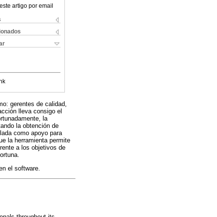
este artigo por email
s
cionados
ar
nk
mo: gerentes de calidad,
acción lleva consigo el
ortunadamente, la
tando la obtención de
ollada como apoyo para
ue la herramienta permite
rente a los objetivos de
ortuna.
en el software.
onals throughout its