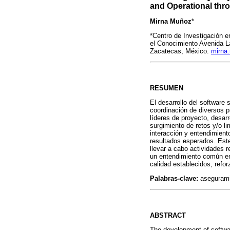
and Operational thr
Mirna Muñoz
*
*Centro de Investigación
el Conocimiento Avenida La
Zacatecas, México.
mirna
RESUMEN
El desarrollo del software
coordinación de diversos p
líderes de proyecto, desarr
surgimiento de retos y/o l
interacción y entendimient
resultados esperados. Este
llevar a cabo actividades 
un entendimiento común entr
calidad establecidos, refo
Palabras-clave:
aseguramie
ABSTRACT
The development of softwar