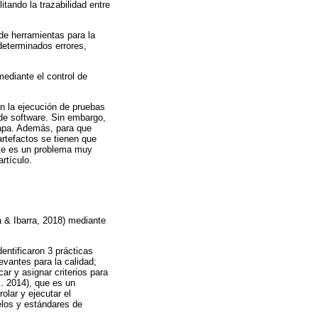
itando la trazabilidad entre
 de herramientas para la
determinados errores,
ediante el control de
en la ejecución de pruebas
de software. Sin embargo,
etapa. Además, para que
rtefactos se tienen que
Este es un problema muy
rtículo.
a & Ibarra, 2018) mediante
dentificaron 3 prácticas
evantes para la calidad;
car y asignar criterios para
. 2014), que es un
rolar y ejecutar el
elos y estándares de