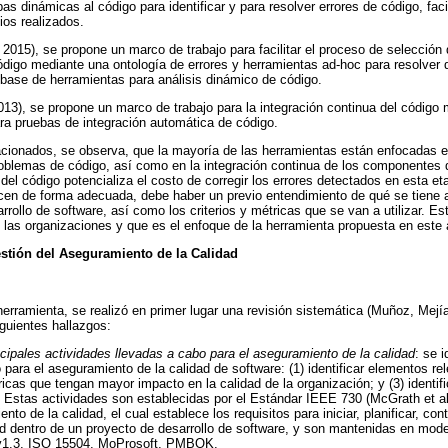
bas dinámicas al código para identificar y para resolver errores de código, facil
os realizados.
 2015), se propone un marco de trabajo para facilitar el proceso de selección
digo mediante una ontología de errores y herramientas ad-hoc para resolver 
base de herramientas para análisis dinámico de código.
13), se propone un marco de trabajo para la integración continua del código m
ra pruebas de integración automática de código.
elacionados, se observa, que la mayoría de las herramientas están enfocadas 
roblemas de código, así como en la integración continua de los componentes 
ir del código potencializa el costo de corregir los errores detectados en esta 
icen de forma adecuada, debe haber un previo entendimiento de qué se tiene a
sarrollo de software, así como los criterios y métricas que se van a utilizar. 
 las organizaciones y que es el enfoque de la herramienta propuesta en este a
estión del Aseguramiento de la Calidad
 herramienta, se realizó en primer lugar una revisión sistemática (Muñoz, Mejí
iguientes hallazgos:
incipales actividades llevadas a cabo para el aseguramiento de la calidad
: se i
 para el aseguramiento de la calidad de software: (1) identificar elementos rel
tricas que tengan mayor impacto en la calidad de la organización; y (3) identifi
. Estas actividades son establecidas por el Estándar IEEE 730 (McGrath et al
to de la calidad, el cual establece los requisitos para iniciar, planificar, cont
d dentro de un proyecto de desarrollo de software, y son mantenidas en mod
v1.3, ISO 15504, MoProsoft, PMBOK.