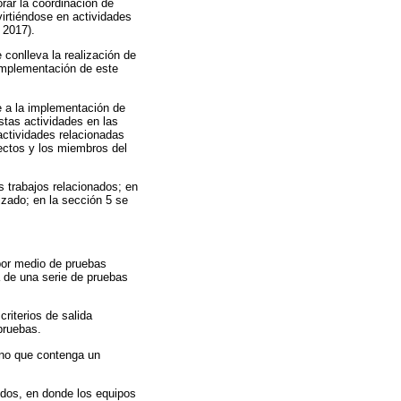
orar la coordinación de
virtiéndose en actividades
 2017).
conlleva la realización de
 implementación de este
e a la implementación de
éstas actividades en las
actividades relacionadas
yectos y los miembros del
s trabajos relacionados; en
izado; en la sección 5 se
por medio de pruebas
a de una serie de pruebas
riterios de salida
 pruebas.
rno que contenga un
idos, en donde los equipos