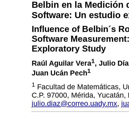
Belbin en la Medición 
Software: Un estudio e
Influence of Belbin´s R
Software Measurement
Exploratory Study
1
Raúl Aguilar Vera
, Julio D
1
Juan Ucán Pech
1
Facultad de Matemáticas, U
C.P. 97000, Mérida, Yucatán,
julio.diaz@correo.uady.mx
,
ju