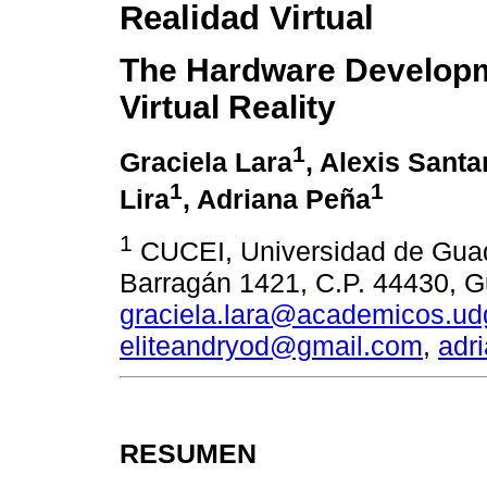
Realidad Virtual
The Hardware Developm
Virtual Reality
1
Graciela Lara
, Alexis Sant
1
1
Lira
, Adriana Peña
1
CUCEI, Universidad de Guada
Barragán 1421, C.P. 44430, Gu
graciela.lara@academicos.u
eliteandryod@gmail.com
,
adr
RESUMEN