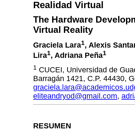
Realidad Virtual
The Hardware Developm
Virtual Reality
1
Graciela Lara
, Alexis Sant
1
1
Lira
, Adriana Peña
1
CUCEI, Universidad de Guada
Barragán 1421, C.P. 44430, Gu
graciela.lara@academicos.u
eliteandryod@gmail.com
,
adr
RESUMEN