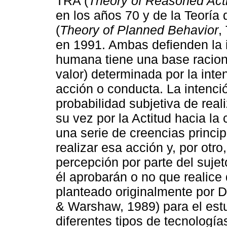
TRA (
Theory of Reasoned Act
en los años 70 y de la Teorí
(
Theory of Planned Behavior
,
en 1991. Ambas defienden la 
humana tiene una base racion
valor) determinada por la inte
acción o conducta. La intenci
probabilidad subjetiva de rea
su vez por la Actitud hacia la
una serie de creencias princi
realizar esa acción y, por otr
percepción por parte del suje
él aprobarán o no que realic
planteado originalmente por D
& Warshaw, 1989) para el est
diferentes tipos de tecnología