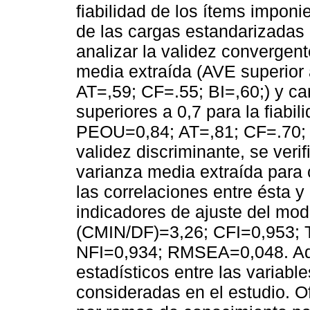
fiabilidad de los ítems impon
de las cargas estandarizadas 
analizar la validez convergent
media extraída (AVE superior
AT=,59; CF=.55; BI=,60;) y ca
superiores a 0,7 para la fiab
PEOU=0,84; AT=,81; CF=.70; B
validez discriminante, se verif
varianza media extraída para 
las correlaciones entre ésta y
indicadores de ajuste del mode
(CMIN/DF)=3,26; CFI=0,953; T
NFI=0,934; RMSEA=0,048. Ade
estadísticos entre las variabl
consideradas en el estudio. O