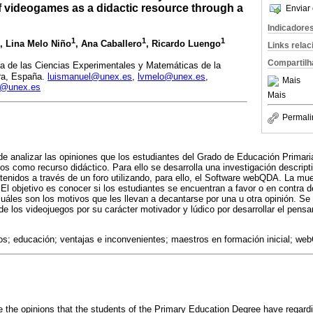
f videogames as a didactic resource through a
Enviar 
Indicadore
1
1
1
, Lina Melo Niño
, Ana Caballero
, Ricardo Luengo
Links rela
Compartilh
a de las Ciencias Experimentales y Matemáticas de la
ra, España.
luismanuel@unex.es
,
lvmelo@unex.es
,
Mais
o@unex.es
Mais
Permali
nde analizar las opiniones que los estudiantes del Grado de Educación Primari
gos como recurso didáctico. Para ello se desarrolla una investigación descript
obtenidos a través de un foro utilizando, para ello, el Software webQDA. La m
El objetivo es conocer si los estudiantes se encuentran a favor o en contra d
uáles son los motivos que les llevan a decantarse por una u otra opinión. Se
e los videojuegos por su carácter motivador y lúdico por desarrollar el pensam
os; educación; ventajas e inconvenientes; maestros en formación inicial; w
ze the opinions that the students of the Primary Education Degree have regar