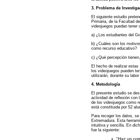
3. Problema de Investiga
El siguiente estudio prete
Primaria, de la Facultad d
videojuegos puedan tener c
a) ¿Los estudiantes del Gr
b) ¿Cuáles son los motivos
como recurso educativo?
c) ¿Qué percepción tienen,
El hecho de realizar estas
los videojuegos pueden ten
utilizarán, durante su labor
4. Metodología
El presente estudio se des
actividad de reflexión con 
de los videojuegos como r
está constituida por 52 al
Para recoger los datos, se 
Extremadura. Esta herramie
intuitiva y sencilla. En d
fue la siguiente:
“Haz un come