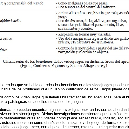
ios en los que se habla de todos los beneficios que los videojuegos pueden t
e habla de los problemas que un uso no controlado de estos juegos puede oca
ica cómo los videojuegos que tienen unas temáticas “no adecuadas” para el n
s o patológicas en aquellos niños que los juegan.
a, además, se pueden encontrar algunas investigaciones en las que se abordan
sivo de los videojuegos. Dichas investigaciones consideran que los niños l
do desatendidas otras actividades como puede ser estudiar o, incluso, sociali
s estudios muestran como el niño suele utilizar el videojuego de forma exces
icho videojuego, pero, con el paso del tiempo, ese uso suele quedar reducid