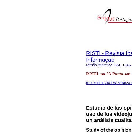
RISTI - Revista I
Informação
versão impressa
ISSN
1646
RISTI no.33 Porto set.
https://doi.org/10.17013/risti.33
Estudio de las op
uso de los videoj
un análisis cualita
Study of the opinion