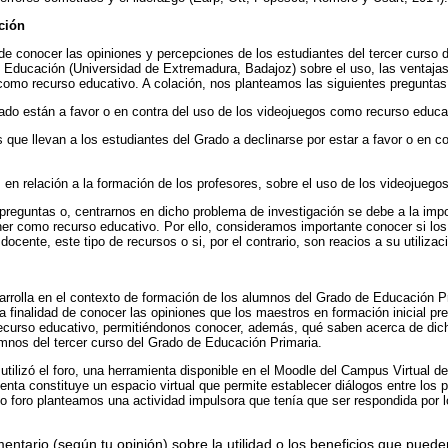
ción
nde conocer las opiniones y percepciones de los estudiantes del tercer curso
e Educación (Universidad de Extremadura, Badajoz) sobre el uso, las ventaja
omo recurso educativo. A colación, nos planteamos las siguientes preguntas 
ado están a favor o en contra del uso de los videojuegos como recurso educa
 que llevan a los estudiantes del Grado a declinarse por estar a favor o en c
 en relación a la formación de los profesores, sobre el uso de los videojueg
 preguntas o, centrarnos en dicho problema de investigación se debe a la im
er como recurso educativo. Por ello, consideramos importante conocer si los
 docente, este tipo de recursos o si, por el contrario, son reacios a su utilizac
arrolla en el contexto de formación de los alumnos del Grado de Educación P
la finalidad de conocer las opiniones que los maestros en formación inicial pre
ecurso educativo, permitiéndonos conocer, además, qué saben acerca de dic
umnos del tercer curso del Grado de Educación Primaria.
utilizó el foro, una herramienta disponible en el Moodle del Campus Virtual d
nta constituye un espacio virtual que permite establecer diálogos entre los 
icho foro planteamos una actividad impulsora que tenía que ser respondida por 
ntario (según tu opinión) sobre la utilidad o los beneficios que puede