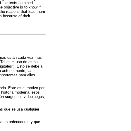
f the texts obtained
 objective is to know if
 the reasons that lead them
es because of their
logías están cada vez más
Tal es el uso de estas
gitales”). Esto se debe a
 anteriormente, las
mportantes para ellos
oria. Este es el motivo por
 historia moderna, esos
ón surgen los videojuegos,
as que se usa cualquier
.
za en ordenadores y que