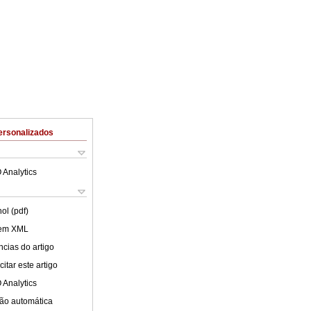
ersonalizados
 Analytics
ol (pdf)
 em XML
cias do artigo
itar este artigo
 Analytics
ão automática