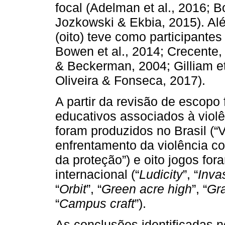
focal (Adelman et al., 2016; Bo
Jozkowski & Ekbia, 2015). Alé
(oito) teve como participantes
Bowen et al., 2014; Crecente,
& Beckerman, 2004; Gilliam et
Oliveira & Fonseca, 2017).
A partir da revisão de escopo 
educativos associados à violê
foram produzidos no Brasil (“
enfrentamento da violência con
da proteção”) e oito jogos fo
internacional (“
Ludicity
”, “
Inva
“
Orbit
”, “
Green acre high
”, “
Gra
“
Campus craft
”).
As conclusões identificadas 