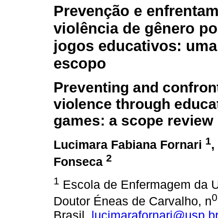
Prevenção e enfrentam
violência de gênero po
jogos educativos: uma
escopo
Preventing and confron
violence through educa
games: a scope review
1
Lucimara Fabiana Fornari
,
2
Fonseca
1
Escola de Enfermagem da Un
0
Doutor Éneas de Carvalho, n
Brasil.
lucimarafornari@usp.b