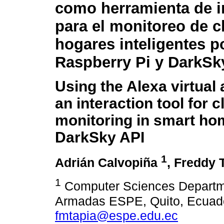
como herramienta de i
para el monitoreo de c
hogares inteligentes p
Raspberry Pi y DarkSk
Using the Alexa virtual 
an interaction tool for c
monitoring in smart ho
DarkSky API
1
Adrián Calvopiña
, Freddy 
1
Computer Sciences Departme
Armadas ESPE, Quito, Ecuad
fmtapia@espe.edu.ec