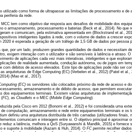
o utilizado como forma de ultrapassar as limitações de processamento e d
 periferia da rede.
ura MCC tem como objetivo dar resposta aos desafios de mobilidade dos equi
mo o armazenamento, processamento e baterias (Beck et al., 2014). No que re
 geram e comunicam, pela estimativa apresentada em (Blockstrand et al., 201
dispositivos inteligentes ligados à rede, com o volume de dados a crescer ex
 2020 é esperada a geração de um tráfego de 1,5 GB de dados por pessoa p
s que, por um lado, produzem grandes quantidades de dados e necessitam d
ro, exigem interação com o utilizador e são sensíveis à latência e atraso. O 
imento de aplicações cada vez mais interativas, inteligentes e que explora
 aplicações de realidade aumentada, condução autónoma, ou de jogos em tem
e com débitos de acesso elevados. Este tipo de aplicações pode não ser c
as arquiteturas de Edge Computing (EC) (Verbelen et al., 2012) (Patel et al.,
2014) (Mao et al., 2017).
Computing (EC)
os servidores são colocados próximo da rede de acesso e dos
ocessamento, armazenamento e de débito de acesso, que permitem executar
-as dos equipamentos terminais. Existem várias arquiteturas de implementaç
(
FC
), as
Cloudlets
e o MEC (
Mobile Edge Computing
).
troduzida pela Cisco em 2012 (Bonomi et al., 2012) e
foi considerada uma ext
s de computação, armazenamento e rede entre equipamentos terminais e os tr
tium
definiu uma arquitetura distribuída de três camadas (utilizadores finais,
lementos comunicam e interagem entre si. O objetivo principal é aproximar os 
ue reduz a latência, melhora a QoS (Suryawanshi & Mandlik, 2015) e fornece s
to e suporte à mobilidade (Aazam & Huh, 2014). O
FC
permite recolher dados