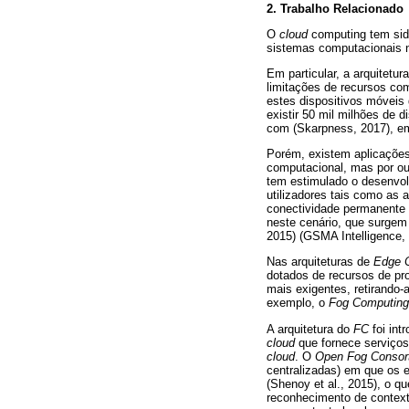
2. Trabalho Rela
cionado
O
cloud
computing tem sid
sistemas computacionais na
Em particular, a arquitet
limitações de recursos co
estes dispositivos móveis
existir 50 mil milhões de 
com (Skarpness, 2017), em
Porém, existem aplicaçõe
computacional, mas por out
tem estimulado o desenvolv
utilizadores tais como as
conectividade permanente 
neste cenário, que surgem 
2015) (GSMA Intelligence, 
Nas arquiteturas de
Edge 
dotados de recursos de pr
mais exigentes, retirando
exemplo, o
Fog Computing
A arquitetura do
FC
foi in
cloud
que fornece serviço
cloud
. O
Open Fog Consor
centralizadas) em que os e
(Shenoy et al., 2015), o q
reconhecimento de contex