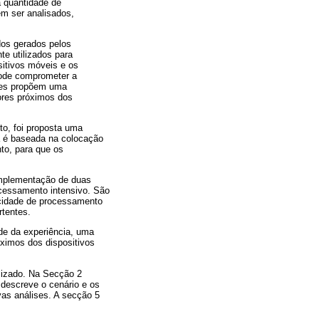
a quantidade de
em ser analisados,
os gerados pelos
te utilizados para
sitivos móveis e os
pode comprometer a
ores propõem uma
ores próximos dos
o, foi proposta uma
ra é baseada na colocação
to, para que os
implementação de duas
ocessamento intensivo. São
acidade de processamento
rtentes.
de da experiência, uma
óximos dos dispositivos
alizado. Na Secção 2
 descreve o cenário e os
vas análises. A secção 5