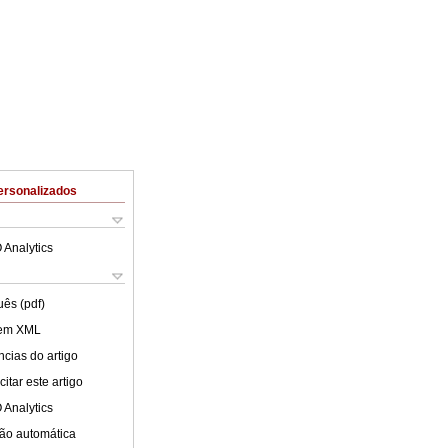
ersonalizados
 Analytics
uês (pdf)
 em XML
cias do artigo
itar este artigo
 Analytics
ão automática