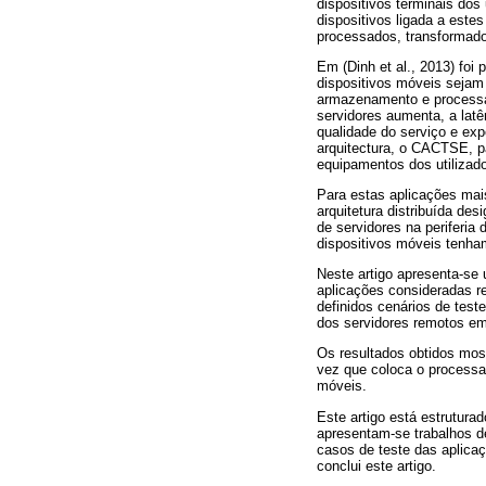
dispositivos terminais do
dispositivos ligada a est
processados, transformado
Em (Dinh et al., 2013) foi 
dispositivos móveis sejam
armazenamento e processam
servidores aumenta, a la
qualidade do serviço e exp
arquitectura, o CACTSE, pa
equipamentos dos utilizado
Para estas aplicações mai
arquitetura distribuída de
de servidores na periferia
dispositivos móveis tenham
Neste artigo apresenta-s
aplicações consideradas re
definidos cenários de tes
dos servidores remotos em
Os resultados obtidos mos
vez que coloca o processa
móveis.
Este artigo está estrutura
apresentam-se trabalhos de
casos de teste das aplicaç
conclui este artigo.