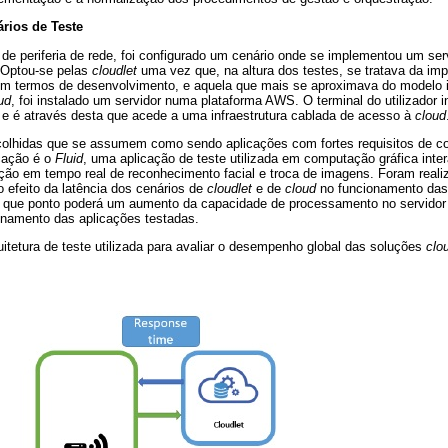
rios de Teste
 de periferia de rede, foi configurado um cenário onde se implementou um se
. Optou-se pelas
cloudlet
uma vez que, na altura dos testes, se tratava da i
m termos de desenvolvimento, e aquela que mais se aproximava do modelo i
ud
, foi instalado um servidor numa plataforma AWS. O terminal do utilizador in
al e é através desta que acede a uma infraestrutura cablada de acesso à
cloud
colhidas que se assumem como sendo aplicações com fortes requisitos de c
icação é o
Fluid
, uma aplicação de teste utilizada em computação gráfica inte
ção em tempo real de reconhecimento facial e troca de imagens. Foram reali
 efeito da latência dos cenários de
cloudlet
e de
cloud
no funcionamento das
té que ponto poderá um aumento da capacidade de processamento no servido
ionamento das aplicações testadas.
itetura de teste utilizada para avaliar o desempenho global das soluções
clo