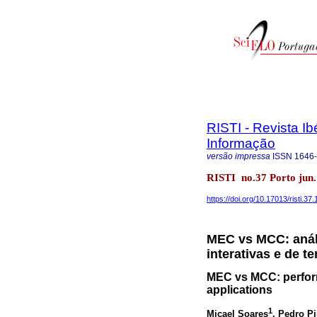
RISTI - Revista I
Informação
versão impressa
ISSN
1646
RISTI no.37 Porto jun.
https://doi.org/10.17013/risti.37
MEC vs MCC: anál
interativas e de t
MEC vs MCC: perform
applications
1
Micael Soares
, Pedro P