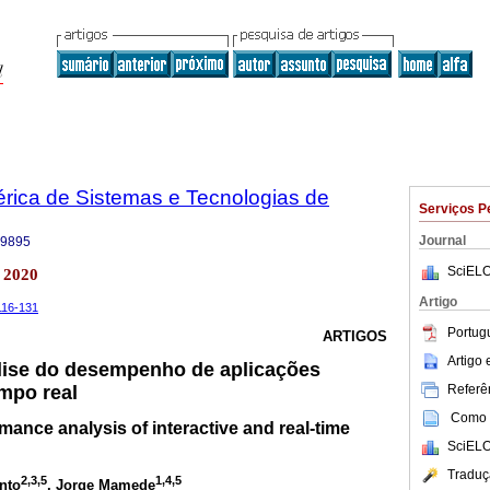
bérica de Sistemas e Tecnologias de
Serviços P
Journal
-9895
SciELO
 2020
Artigo
.116-131
Portug
ARTIGOS
Artigo
ise do desempenho de aplicações
Referên
empo real
Como c
ance analysis of interactive and real-time
SciELO
Traduç
2,3,5
1,4,5
into
, Jorge Mamede