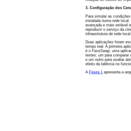
3. Configuraç
ão dos Cená
Para simular as condições
instalada numa rede local
avançada e mais estável e
reproduzir o serviço da
clo
infraestrutura de rede loc
Duas aplicações foram es
tempo real. A primeira apl
é o
FaceSwap
, uma aplica
testes: um para comparar o
e um outro para avaliar a
efeito da latência no func
A
Figura 1
apresenta a arqu