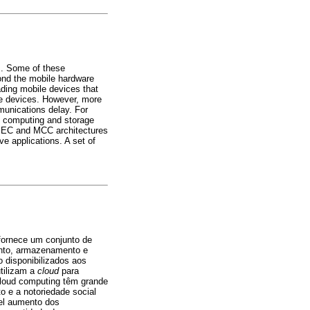
s. Some of these
ond the mobile hardware
ading mobile devices that
le devices. However, more
munications delay. For
g computing and storage
f MEC and MCC architectures
e applications. A set of
fornece um conjunto de
mento, armazenamento e
o disponibilizados aos
utilizam a
cloud
para
 cloud computing têm grande
 e a notoriedade social
vel aumento dos