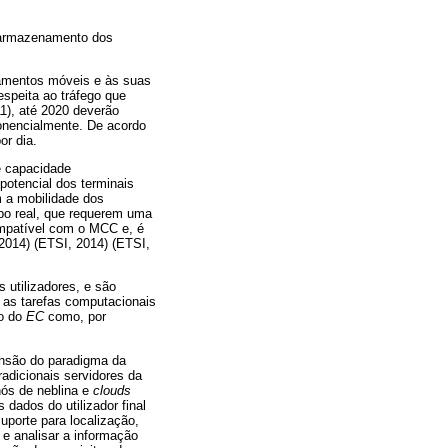
e armazenamento dos
pamentos móveis e às suas
speita ao tráfego que
1), até 2020 deverão
ponencialmente. De acordo
or dia.
e capacidade
potencial dos terminais
m a mobilidade dos
po real, que requerem uma
ompatível com o MCC e, é
 2014) (ETSI, 2014) (ETSI,
 utilizadores, e são
 as tarefas computacionais
ão do
EC
como, por
ensão do paradigma da
adicionais servidores da
 nós de neblina e
clouds
dados do utilizador final
uporte para localização,
 e analisar a informação