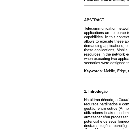
ABSTRACT
Telecommunication networks
applications are resource
capabilities. In this cont
allows to execute these ap
demanding applications, e.
these applications, Mobil
resources in the network e
when executing two applica
scenarios were designed to 
Keywords
: Mobile, Edge,
1. Introdução
Na última década, o
Cloud
recursos partilhados e co
gestão, entre outros (Armb
utilizadores finais e pode
armazenar e/ou processar e
potencial e os seus forne
destas soluções tecnológi