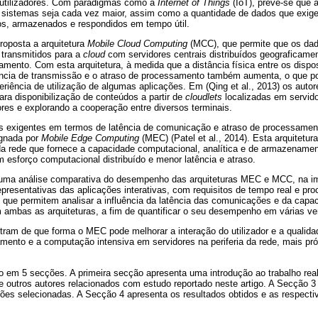
s utilizadores. Com paradigmas como a
Internet of Things
(IoT), prevê-se que 
es sistemas seja cada vez maior, assim como a quantidade de dados que exig
s, armazenados e respondidos em tempo útil.
proposta a arquitetura
Mobile Cloud Computing
(MCC), que permite que os dad
 transmitidos para a
cloud
com servidores centrais distribuídos geograficamen
ento. Com esta arquitetura, à medida que a distância física entre os dispo
tência de transmissão e o atraso de processamento também aumenta, o que 
eriência de utilização de algumas aplicações. Em (Qing et al., 2013) os aut
ra disponibilização de conteúdos a partir de
cloudlets
localizadas em servid
res e explorando a cooperação entre diversos terminais.
s exigentes em termos de latência de comunicação e atraso de processament
signada por
Mobile Edge Computing
(MEC) (Patel et al., 2014). Esta arquitetu
 da rede que fornece a capacidade computacional, analítica e de armazenamen
 esforço computacional distribuído e menor latência e atraso.
e uma análise comparativa do desempenho das arquiteturas MEC e MCC, na 
presentativas das aplicações interativas, com requisitos de tempo real e pr
te que permitem analisar a influência da latência das comunicações e da cap
 ambas as arquiteturas, a fim de quantificar o seu desempenho em várias ve
tram de que forma o MEC pode melhorar a interação do utilizador e a qualida
mento e a computação intensiva em servidores na periferia da rede, mais pr
do em 5 secções. A primeira secção apresenta uma introdução ao trabalho re
 outros autores relacionados com estudo reportado neste artigo. A Secção 3
ões selecionadas. A Secção 4 apresenta os resultados obtidos e as respecti