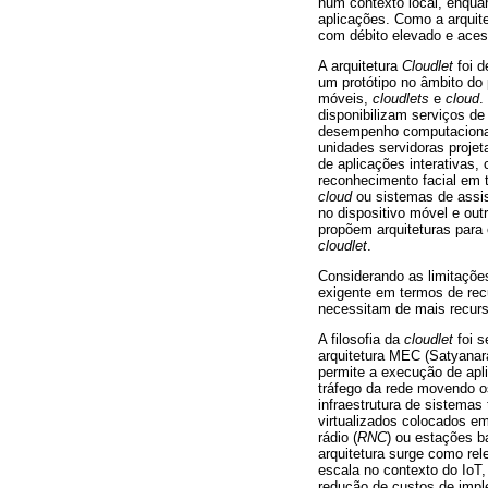
num contexto local, enqua
aplicações. Como a arquit
com débito elevado e acess
A arquitetura
Cloudlet
foi d
um protótipo no âmbito do 
móveis,
cloudlets
e
cloud
.
disponibilizam serviços d
desempenho computacional
unidades servidoras projet
de aplicações interativas,
reconhecimento facial em t
cloud
ou sistemas de assis
no dispositivo móvel e out
propõem arquiteturas para
cloudlet
.
Considerando as limitaçõe
exigente em termos de rec
necessitam de mais recur
A filosofia da
cloudlet
foi s
arquitetura MEC (Satyanara
permite a execução de apli
tráfego da rede movendo 
infraestrutura de sistemas
virtualizados colocados em
rádio (
RNC
) ou estações b
arquitetura surge como re
escala no contexto do IoT,
redução de custos de impl