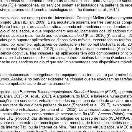
nto na
cloud
se coordena e realiza as análises globais para avaliação e satis
etura
FC
é heterogênea, os serviços podem ser instalados na periferia da red
íveis através de diferentes tecnologias sem fio (Bonomi et al., 2014).
esenvolvida por uma equipa da Universidade Carnegie Mellon (Satyanarayan
projeto Elijah (Elijah, 2009). Esta arquitetura assenta em três camadas comp
 Nesta hierarquia, as
cloudlets
são a camada intermediária e consideradas 
e
cloud
localizados, e que proporcionam aos equipamentos dos utilizadores fun
 e de acesso mais rápido aos recursos da
cloud
(Klas, 2016) (Khan et al., 
adas para suportar aplicações de dispositivos móveis, executando as tarefa
 como, por exemplo, aplicações de tradução em tempo real (Achanta et al., 20
empo real (Soyata et al., 2012), aplicações de realidade aumentada (Abolfazli 
tência cognitiva. Nas
cloudlets
, as aplicações têm dois componentes princi
ro na unidade servidora. Existem ainda outros trabalhos tal como (Koukoumidis
 cache dos serviços na
cloud
que são implementadas nos dispositivos móveis
s computacionais e energéticas dos equipamentos terminais, a parte móvel 
ursos. Assim, é no servidor existente na
cloudlet
que se executam as tarefas
sos computacionais e de armazenamento.
eguida pelo
European Telecommunications Standard Institute (ETSI)
, que ent
yanan, 2013) (Ai et al., 2017). A arquitetura do MEC é baseada numa platafo
cações em servidores virtuais colocados na periferia da rede de acesso, ou s
os recursos da
cloud
para periferia da rede (Shahzadi et al., 2017), exploran
 totalmente virtualizada (Simanta et al., 2012). Esta infraestrutura pode ser 
 locais diferentes, como pontos de acesso sem fio (
AP - Access Points
), em
ase LTE (eNodeB) das diversas tecnologias de acesso de rádio (WLAN/3G/LT
levante no contexto das tecnologias mais recentes de telecomunicações como
 da Internet Tátil ou da Internet de Mim. Para serviços virtualizados, a MEC
ementação e a normalização dos procedimentos de gestão e orquestração.