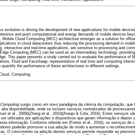
 evolution is driving the development of new applications for mobile device
-intensive and push computational and energy demands of mobile devices bey
ext, Mobile Cloud Computing (MCC) architecture emerges as a solution for offlo
plications in cloud datacenters thus reducing the processing demand in mobi
g. interactive and real-time applications, are sensitive to processing and com
e Edge Computing (MEC) can be used as an intermediary technology, providin
dge. This paper presents a study carried out to evaluate the performance o
tions, Fluid and FaceSwap, representative of real time and computing intensiv
quantify the performance of these architectures in different settings.
 Cloud, Computing.
 Computing
surgiu como um novo paradigma da ciência da computação, que 
m alta disponibilidade, onde se incluem serviços centralizados de processa
rust et al., 2009)(Zhang et al., 2010)(Araújo & Cota, 2016). Estes serviços sã
m ser utilizados por aplicações e dispositivos que geram informação e depois 
sta informação. Conforme referido em (Fortes et al., 2016), os serviços de
cedores poderão promover a sua adoção de modo a aumentar o reconhecimento
cas. O crescimento na adoção destes serviços permite responder ao previsí