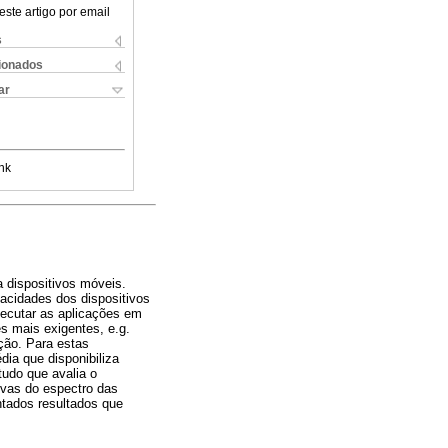
este artigo por email
s
cionados
ar
nk
 dispositivos móveis.
acidades dos dispositivos
ecutar as aplicações em
s mais exigentes, e.g.
ção. Para estas
ia que disponibiliza
tudo que avalia o
vas do espectro das
ntados resultados que