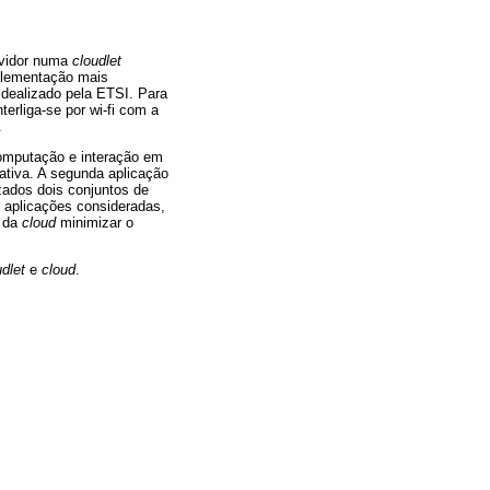
rvidor numa
cloudlet
mplementação mais
dealizado pela ETSI. Para
terliga-se por wi-fi com a
.
omputação e interação em
rativa. A segunda aplicação
zados dois conjuntos de
 aplicações consideradas,
r da
cloud
minimizar o
udlet
e
cloud
.