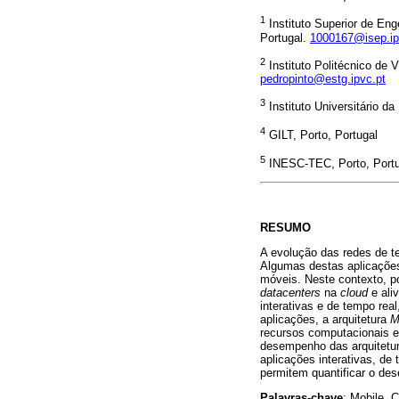
1
Instituto Superior de Eng
Portugal.
1000167@isep.ip
2
Instituto Politécnico de 
pedropinto@estg.ipvc.pt
3
Instituto Universitário d
4
GILT, Porto, Portugal
5
INESC-TEC, Porto, Portu
RESUMO
A evolução das redes de t
Algumas destas aplicações
móveis. Neste contexto, po
datacenters
na
cloud
e ali
interativas e de tempo re
aplicações, a arquitetura
M
recursos computacionais e 
desempenho das arquitetu
aplicações interativas, de
permitem quantificar o des
Palavras-chave
: Mobile, 