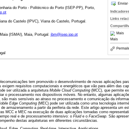
Enviar 
enharia do Porto - Politécnico do Porto (ISEP-PP), Porto,
Indicadore
p.pt
Links rela
Viana do Castelo (IPVC), Viana do Castelo, Portugal.
Compartilh
Mais
a Maia (ISMAI), Maia, Portugal.
jbm@isep.ipp.pt
Mais
Permali
gal
elecomunicações tem promovido o desenvolvimento de novas aplicações para
 exigem requisitos computacionais e energéticos que vão para além das cap
de ser utilizada a arquitetura
Mobile Cloud Computing
(MCC), que permite ex
viar o processamento nos dispositivos móveis. No entanto, algumas aplicaçõe
al, são mais sensíveis ao atraso no processamento e comunicação da informa
obile Edge Computing
(MEC) pode ser utilizada como uma tecnologia interméd
de armazenamento a partir da periferia da rede. Este artigo apresenta um es
ras MCC e MEC na execução de duas aplicações tomadas como representati
 tempo real e de processamento intensivo: o
Fluid
e o
FaceSwap
. São aprese
empenho destas arquiteturas em diferentes circunstâncias.
Cloud, Edge, Computing, Real-time, Interactive, Applications.