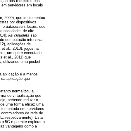
fação dos requisitos das
e em servidores em locais
an, 2009), que implementou
ostas por dispositivos
como
datacenters
locais, que
cionalidades de alto
2014). As
cloudlets
são
s de computação intensiva
12), aplicações de
et al., 2013), jogos na
pais, um que é executado
 et al., 2011) que
, utilizando uma pocket
da aplicação é a menos
 da aplicação que
retanto normalizou a
rma de virtualização que
eja, pretende reduzir o
do de uma forma eficaz uma
implementada em servidores
 controladores de rede de
E, respetivamente). Esta
 o 5G e permite explorar a
 traz vantagens como a