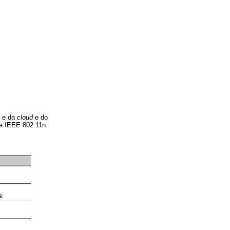
e da
cloud
e do
ma IEEE 802.11n.