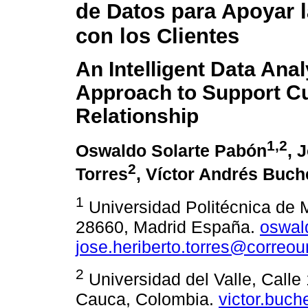
de Datos para Apoyar l
con los Clientes
An Intelligent Data Anal
Approach to Support C
Relationship
1,2
Oswaldo Solarte Pabón
, 
2
Torres
, Víctor Andrés Buch
1
Universidad Politécnica de
28660, Madrid España.
oswal
jose.heriberto.torres@correou
2
Universidad del Valle, Calle 
Cauca, Colombia.
victor.buch