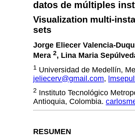
datos de múltiples ins
Visualization multi-inst
sets
Jorge Eliecer Valencia-Duq
2
Mera
, Lina Maria Sepúlve
1
Universidad de Medellín, Me
jeliecerv@gmail.com
,
lmsepu
2
Instituto Tecnológico Metrop
Antioquia, Colombia.
carlosm
RESUMEN