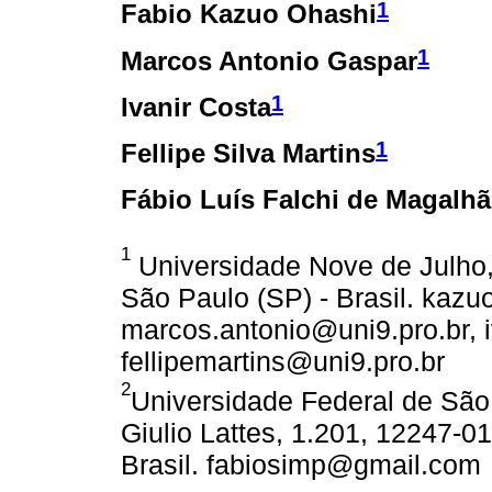
1
Fabio Kazuo Ohashi
1
Marcos Antonio Gaspar
1
Ivanir Costa
1
Fellipe Silva Martins
Fábio Luís Falchi de Magalh
1
Universidade Nove de Julho,
São Paulo (SP) - Brasil. kaz
marcos.antonio@uni9.pro.br, i
fellipemartins@uni9.pro.br
2
Universidade Federal de Sã
Giulio Lattes, 1.201, 12247-
Brasil. fabiosimp@gmail.com