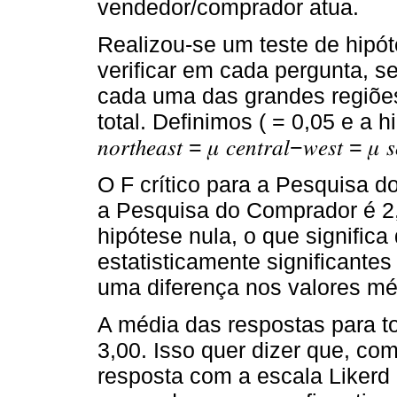
vendedor/comprador atua.
Realizou-se um teste de hipó
verificar em cada pergunta, s
cada uma das grandes regiõe
total. Definimos ( = 0,05 e a hip
𝑛𝑜𝑟𝑡ℎ𝑒𝑎𝑠𝑡 = 𝜇 𝑐𝑒𝑛𝑡𝑟𝑎𝑙−𝑤𝑒𝑠𝑡 = 𝜇 
O F crítico para a Pesquisa d
a Pesquisa do Comprador é 2,
hipótese nula, o que signific
estatisticamente significante
uma diferença nos valores méd
A média das respostas para t
3,00. Isso quer dizer que, c
resposta com a escala Likerd 