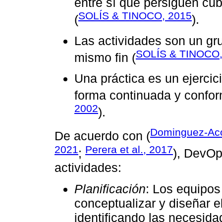
entre sí que persiguen cub
SOLÍS & TINOCO, 2015
(
).
Las actividades son un gr
SOLÍS & TINOCO,
mismo fin (
Una práctica es un ejercic
forma continuada y confor
2002
).
Dominguez-Aco
De acuerdo con (
2021
Perera et al., 2017
;
), DevOp
actividades:
Planificación
: Los equipo
conceptualizar y diseñar e
identificando las necesida