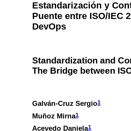
Estandarización y Cont
Puente entre ISO/IEC 2
DevOps
Standardization and Con
The Bridge between IS
1
Galván-Cruz Sergio
1
Muñoz Mirna
1
Acevedo Daniela