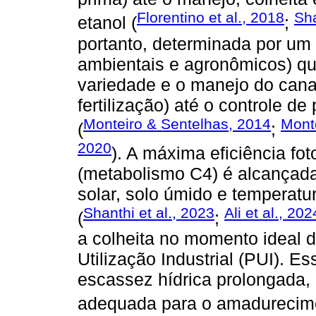
Florentino et al., 2018
Sha
etanol (
;
portanto, determinada por um 
ambientais e agronômicos) q
variedade e o manejo do canav
fertilização) até o controle d
Monteiro & Sentelhas, 2014
Mont
(
;
2020
). A máxima eficiência fo
(metabolismo C4) é alcançada
solar, solo úmido e temperatu
Shanthi et al., 2023
Ali et al., 202
(
;
a colheita no momento ideal 
Utilização Industrial (PUI). 
escassez hídrica prolongada,
adequada para o amadurecime