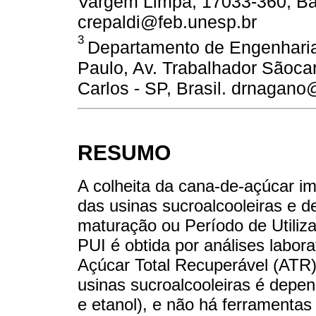
Vargem Limpa, 17033-360, Bau
crepaldi@feb.unesp.br
3
Departamento de Engenharia
Paulo, Av. Trabalhador Sãoca
Carlos - SP, Brasil. drnagano
RESUMO
A colheita da cana-de-açúcar im
das usinas sucroalcooleiras e d
maturação ou Período de Utilizaç
PUI é obtida por análises labor
Açúcar Total Recuperável (ATR)
usinas sucroalcooleiras é depe
e etanol), e não há ferramentas 