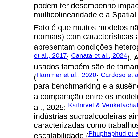
podem ter desempenho impact
multicolinearidade e a Spatial
Fato é que muitos modelos n
normais) com características 
apresentam condições hetero
et al., 2017
Canata et al., 2024
;
).
usados também são de tamanho
Hammer et al., 2020
Cardoso et a
(
;
para benchmarking e a ausênc
a comparação entre os model
Kathirvel & Venkatacha
al., 2025;
indústrias sucroalcooleiras ai
caracterizadas como trabalho
Phuphaphud et a
escalabilidade (