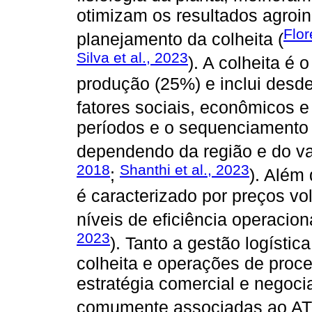
otimizam os resultados agroin
Flor
planejamento da colheita (
Silva et al., 2023
). A colheita é
produção (25%) e inclui desd
fatores sociais, econômicos e 
períodos e o sequenciamento 
dependendo da região e do va
2018
Shanthi et al., 2023
;
). Além
é caracterizado por preços vol
níveis de eficiência operacion
2023
). Tanto a gestão logísti
colheita e operações de proc
estratégia comercial e negoc
comumente associadas ao AT