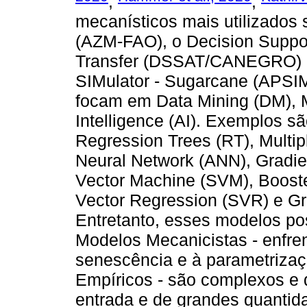
;
;
mecanísticos mais utilizados
(AZM-FAO), o Decision Suppo
Transfer (DSSAT/CANEGRO) e 
SIMulator - Sugarcane (APSIM
focam em Data Mining (DM), Ma
Intelligence (AI). Exemplos s
Regression Trees (RT), Multipl
Neural Network (ANN), Gradie
Vector Machine (SVM), Boost
Vector Regression (SVR) e G
Entretanto, esses modelos po
Modelos Mecanicistas - enfre
senescência e à parametrizaçã
Empíricos - são complexos e 
entrada e de grandes quantid