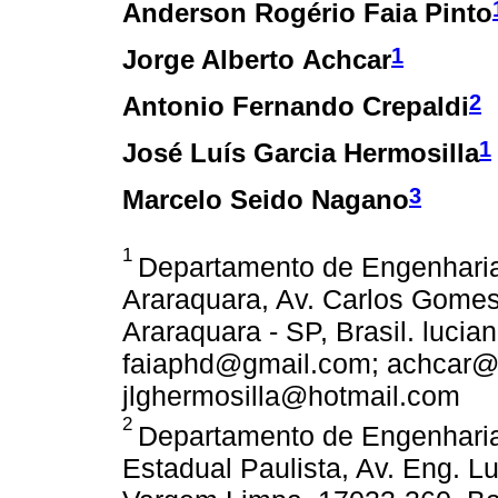
Anderson Rogério Faia Pinto
1
Jorge Alberto Achcar
2
Antonio Fernando Crepaldi
1
José Luís Garcia Hermosilla
3
Marcelo Seido Nagano
1
Departamento de Engenharia
Araraquara, Av. Carlos Gomes
Araraquara - SP, Brasil. luci
faiaphd@gmail.com; achcar@f
jlghermosilla@hotmail.com
2
Departamento de Engenharia
Estadual Paulista, Av. Eng. 