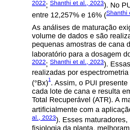
2022
Shanthi et al., 2023
;
). No P
Shanthi 
entre 12,257% e 16% (
As análises de maturação ex
volume de dados e são realiz
pequenas amostras de cana de
laboratório para a dosagem do
2022
Shanthi et al., 2023
;
). Essa
realizadas por espectrometria 
1
(°Bx)
. Assim, o PUI presente
cada lote de cana e resulta 
Total Recuperável (ATR). A m
artificialmente com a aplicaç
al., 2023
). Esses maturadores, 
fisiologia da planta, melhora