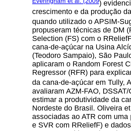
Everingham et al. (2009
) evidenc
crescimento e da produção da
quando utilizado o APSIM-Su
propuseram técnicas de DM (
Selection (FS) com o RReliefF
cana-de-açúcar na Usina Alcíd
(Teodoro Sampaio), São Paulo,
aplicaram o Random Forest Cl
Regressor (RFR) para explicar
da cana-de-açúcar em Tully, A
avaliaram AZM-FAO, DSSAT
estimar a produtividade da c
Nordeste do Brasil. Oliveira et
associadas ao ATR com uma 
e SVR com RReliefF) e dados