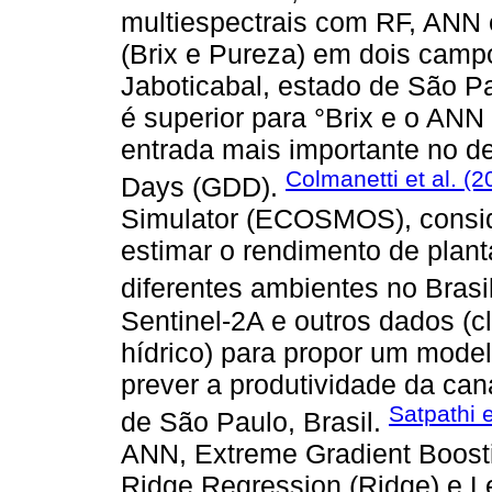
multiespectrais com RF, ANN 
(Brix e Pureza) em dois camp
Jaboticabal, estado de São P
é superior para °Brix e o ANN
entrada mais importante no 
Colmanetti et al. (
Days (GDD).
Simulator (ECOSMOS), consi
estimar o rendimento de plan
diferentes ambientes no Brasi
Sentinel-2A e outros dados (cl
hídrico) para propor um mode
prever a produtividade da ca
Satpathi e
de São Paulo, Brasil.
ANN, Extreme Gradient Boosti
Ridge Regression (Ridge) e L