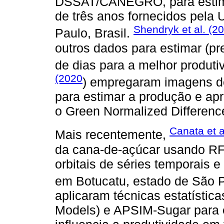
DSSAT/CANEGRO, para estima
de três anos fornecidos pela
Shendryk et al. (2
Paulo, Brasil.
outros dados para estimar (p
de dias para a melhor produti
(2020
) empregaram imagens de 
para estimar a produção e ap
o Green Normalized Differenc
Canata et a
Mais recentemente,
da cana-de-açúcar usando R
orbitais de séries temporais 
em Botucatu, estado de São P
aplicaram técnicas estatísti
Models) e APSIM-Sugar para