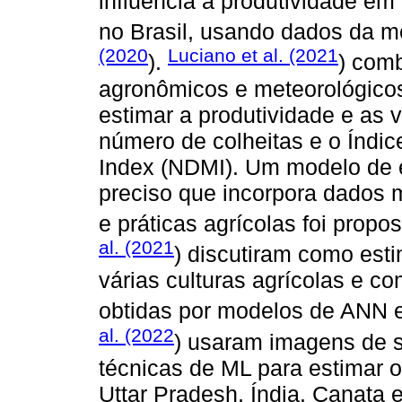
influencia a produtividade em
no Brasil, usando dados da 
(2020
Luciano et al. (2021
).
) com
agronômicos e meteorológico
estimar a produtividade e as 
número de colheitas e o Índic
Index (NDMI). Um modelo de e
preciso que incorpora dados 
e práticas agrícolas foi propo
al. (2021
) discutiram como est
várias culturas agrícolas e c
obtidas por modelos de ANN 
al. (2022
) usaram imagens de s
técnicas de ML para estimar o
Uttar Pradesh, Índia. Canata e