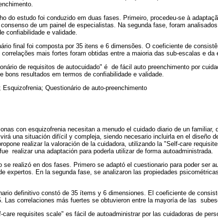
enchimento.
o do estudo foi conduzido em duas fases. Primeiro, procedeu-se à adaptação
 consenso de um painel de especialistas. Na segunda fase, foram analisados
 confiabilidade e validade.
rio final foi composta por 35 itens e 6 dimensões. O coeficiente de consistên
s correlações mais fortes foram obtidas entre a maioria das sub-escalas e da e
ionário de requisitos de autocuidado" é de fácil auto preenchimento por cui
e bons resultados em termos de confiabilidade e validade.
 Esquizofrenia; Questionário de auto-preenchimento
nas con esquizofrenia necesitan a menudo el cuidado diario de un familiar, q
virá una situación difícil y compleja, siendo necesario incluirla en el diseño d
propone realizar la valoración de la cuidadora, utilizando la "Self-care requisit
 fue realizar una adaptación para poderla utilizar de forma autoadministrada.
 se realizó en dos fases. Primero se adaptó el cuestionario para poder ser a
e expertos. En la segunda fase, se analizaron las propiedades psicométricas 
ario definitivo constó de 35 ítems y 6 dimensiones. El coeficiente de consiste
5. Las correlaciones más fuertes se obtuvieron entre la mayoría de las subesc
f-care requisites scale" es fácil de autoadministrar por las cuidadoras de per