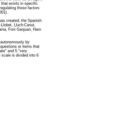
hat exists in specific
regulating those factors
001).
was created; the Spanish
-Llobet, Lluch-Canut,
ina, Foix-Sanjuan, Haro
e autonomously by
 questions or items that
ate" and 5 "very
scale is divided into 6