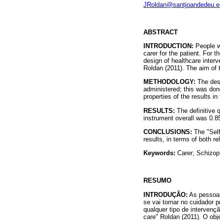
JRoldan@santjoandedeu.e
ABSTRACT
INTRODUCTION:
People w
carer for the patient. For 
design of healthcare interv
Roldan (2011). The aim of t
METHODOLOGY:
The desi
administered; this was do
properties of the results in 
RESULTS:
The definitive 
instrument overall was 0.85
CONCLUSIONS:
The "Self
results, in terms of both rel
Keywords:
Carer; Schizoph
RESUMO
INTRODUÇÃO:
As pessoas
se vai tornar no cuidador 
qualquer tipo de intervençã
care" Roldan (2011). O obj