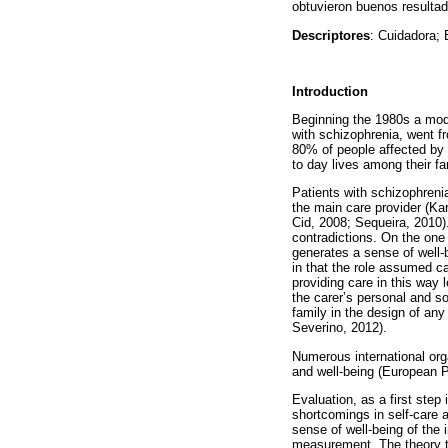
obtuvieron buenos resultado
Descriptores
: Cuidadora; 
Introduction
Beginning the 1980s a mode
with schizophrenia, went fr
80% of people affected by 
to day lives among their fa
Patients with schizophren
the main care provider (Ka
Cid, 2008; Sequeira, 2010). 
contradictions. On the one 
generates a sense of well-b
in that the role assumed ca
providing care in this way
the carer’s personal and so
family in the design of any
Severino, 2012).
Numerous international orga
and well-being (European 
Evaluation, as a first step
shortcomings in self-care a
sense of well-being of the 
measurement. The theory th