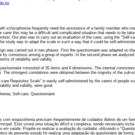
du.es
ith schizophrenia frequently need the assistance of a family member who m
the carer this may be a difficult and complicated situation that needs to be take
ention. Our plan was to carry out an evaluation of the carer, using the "Self-c
he study was to adapt the scale in such a way that it could be self-administe
gn was carried out in two phases. First the questionnaire was adapted so that 
ne by consensus among a group of experts. In the second phase we analyzed
terms of reliability and validity.
questionnaire consisted of 35 items and 6 dimensions. The internal consistency
. The strongest correlations were obtained between the majority of the sub-sc
-care Requisites Scale" is easily self-administered by the carers of people su
iability and validity, were good.
renia; Self-care; Questionnaire
 com esquizofrenia precisam frequentemente de cuidados diários de um fami
principal. Este viverá uma situação difícil e complexa, sendo necessário inclu
o em saúde. Propõe-se realizar a avaliação do cuidador, utilizando o "Question
etivo do presente estudo foi realizar uma adaptação do questionário de forma