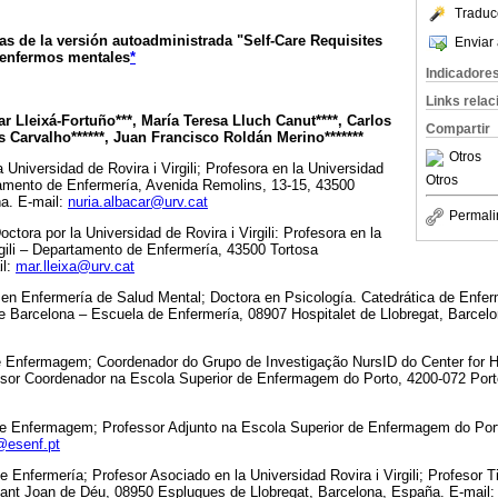
Traduc
s de la versión autoadministrada "Self-Care Requisites
Enviar 
 enfermos mentales
*
Indicadore
Links rela
r Lleixá-Fortuño***, María Teresa Lluch Canut****, Carlos
Compartir
s Carvalho******, Juan Francisco Roldán Merino*******
Otros
 Universidad de Rovira i Virgili; Profesora en la Universidad
Otros
rtamento de Enfermería, Avenida Remolins, 13-15, 43500
ña. E-mail:
nuria.albacar@urv.cat
Permali
ctora por la Universidad de Rovira i Virgili: Profesora en la
rgili – Departamento de Enfermería, 43500 Tortosa
il:
mar.lleixa@urv.cat
 en Enfermería de Salud Mental; Doctora en Psicología. Catedrática de Enfer
e Barcelona – Escuela de Enfermería, 08907 Hospitalet de Llobregat, Barcel
e Enfermagem; Coordenador do Grupo de Investigação NursID do Center for 
sor Coordenador na Escola Superior de Enfermagem do Porto, 4200-072 Porto
de Enfermagem; Professor Adjunto na Escola Superior de Enfermagem do Port
@esenf.pt
e Enfermería; Profesor Asociado en la Universidad Rovira i Virgili; Profesor Ti
 Sant Joan de Déu, 08950 Esplugues de Llobregat, Barcelona, España. E-mail: