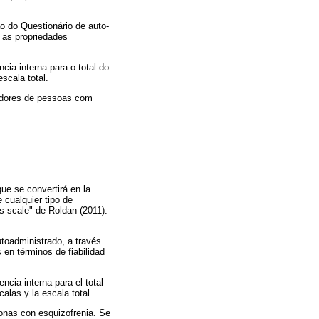
 do Questionário de auto-
 as propriedades
cia interna para o total do
scala total.
dadores de pessoas com
ue se convertirá en la
e cualquier tipo de
es scale" de Roldan (2011).
utoadministrado, a través
en términos de fiabilidad
ncia interna para el total
alas y la escala total.
sonas con esquizofrenia. Se