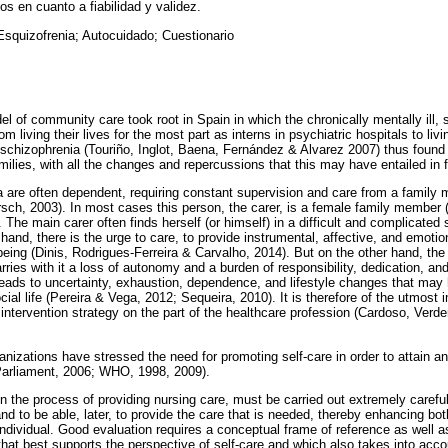
s en cuanto a fiabilidad y validez.
Esquizofrenia; Autocuidado; Cuestionario
l of community care took root in Spain in which the chronically mentally ill,
om living their lives for the most part as interns in psychiatric hospitals to l
schizophrenia (Touriño, Inglot, Baena, Fernández & Alvarez 2007) thus found 
milies, with all the changes and repercussions that this may have entailed in fa
ia are often dependent, requiring constant supervision and care from a fami
rsch, 2003). In most cases this person, the carer, is a female family member 
The main carer often finds herself (or himself) in a difficult and complicated s
hand, there is the urge to care, to provide instrumental, affective, and emoti
eing (Dinis, Rodrigues-Ferreira & Carvalho, 2014). But on the other hand, the c
rries with it a loss of autonomy and a burden of responsibility, dedication, an
 leads to uncertainty, exhaustion, dependence, and lifestyle changes that may
cial life (Pereira & Vega, 2012; Sequeira, 2010). It is therefore of the utmost 
 intervention strategy on the part of the healthcare profession (Cardoso, Verd
nizations have stressed the need for promoting self-care in order to attain an 
Parliament, 2006; WHO, 1998, 2009).
 in the process of providing nursing care, must be carried out extremely careful
nd to be able, later, to provide the care that is needed, thereby enhancing b
individual. Good evaluation requires a conceptual frame of reference as well a
at best supports the perspective of self-care and which also takes into acco