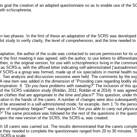
ts goal the creation of an adapted questionnaire so as to enable use of the 
with schizophrenia.
in two phases. In the first of these an adaptation of the SCRS was developed f
ilot study to verify clarity, the level of comprehension, and the time needed t
daptation, the author of the scale was contacted to secure permission for its 
At the first meeting it was agreed, with the author, to use letters to differentia
n, is the original version, for use with schizophrenics living in the communi
s SCRS-a, with the affixed letter indicating self-administrated (‘autoadminist
 of SCRS-a a group was formed, made up of six specialists in mental health nu
s. Two analysis and discussion sessions were held. The comments by the exp
A new item was added in the dimension of "Providing care regarding bodily el
erspiration:
9. "Do you have problems with sweating?"
The inclusion of this q
of the SCRS validation study (Roldán, 2011; Roldán et al 2014). It was agreed
n clothes that are appropriate to the time and place?
" This question, under t
cation in the hands of the carers. A number of changes were also subsequentl
ld be answered in a self-administered mode; for example, item 1
"Is the perso
gns of respiratory fatigue?"
was changed to "
Are you able to carry out physica
?"
The same procedure was followed for the rest of the questions in the questi
 upon the new version of the SCRS, the SCRS-a, was created.
th 18 carers was carried out. The results demonstrated that the carers complet
me they needed to complete the questionnaire ranged from 20 to 30 minutes. Th
 SCRS-a scale.