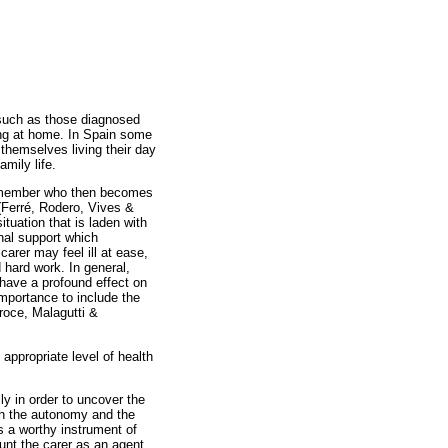
 such as those diagnosed
iving at home. In Spain some
themselves living their day
mily life.
ly member who then becomes
(Ferré, Rodero, Vives &
ituation that is laden with
onal support which
arer may feel ill at ease,
d hard work. In general,
 have a profound effect on
importance to include the
eroce, Malagutti &
appropriate level of health
ly in order to uncover the
oth the autonomy and the
s a worthy instrument of
unt the carer as an agent