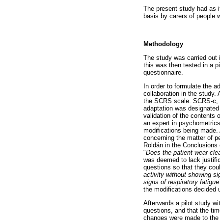
The present study had as i
basis by carers of people 
Methodology
The study was carried out 
this was then tested in a p
questionnaire.
In order to formulate the a
collaboration in the study. 
the SCRS scale. SCRS-c, the
adaptation was designated a
validation of the contents
an expert in psychometric
modifications being made. 
concerning the matter of p
Roldán in the Conclusions 
"
Does the patient wear clea
was deemed to lack justifi
questions so that they cou
activity without showing si
signs of respiratory fatigue
the modifications decided
Afterwards a pilot study wi
questions, and that the ti
changes were made to the