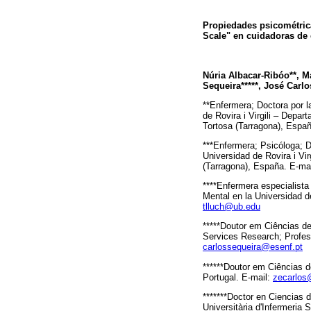
Propiedades psicométrica
Scale" en cuidadoras de
Núria Albacar-Ribóo**, Ma
Sequeira*****, José Carlo
**Enfermera; Doctora por la
de Rovira i Virgili – Depa
Tortosa (Tarragona), Espa
***Enfermera; Psicóloga; Do
Universidad de Rovira i Vi
(Tarragona), España. E-ma
****Enfermera especialista
Mental en la Universidad d
tlluch@ub.edu
*****Doutor em Ciências d
Services Research; Profes
carlossequeira@esenf.pt
******Doutor em Ciências 
Portugal. E-mail:
zecarlos
*******Doctor en Ciencias d
Universitària d'Infermeria