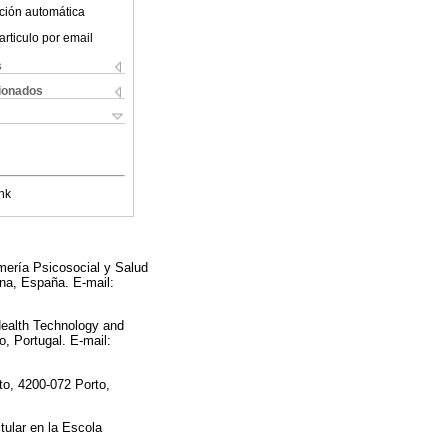
ción automática
articulo por email
s
cionados
nk
mería Psicosocial y Salud
ona, España. E-mail:
Health Technology and
, Portugal. E-mail:
o, 4200-072 Porto,
tular en la Escola