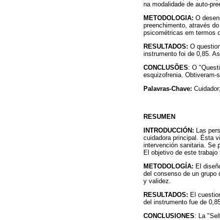
na modalidade de auto-pre
METODOLOGIA:
O desenh
preenchimento, através do
psicométricas em termos de
RESULTADOS:
O questioná
instrumento foi de 0,85. A
CONCLUSÕES
: O "Quest
esquizofrenia. Obtiveram-s
Palavras-Chave:
Cuidador;
RESUMEN
INTRODUCCIÓN:
Las perso
cuidadora principal. Ésta vi
intervención sanitaria. Se 
El objetivo de este trabajo
METODOLOGÍA:
El diseño
del consenso de un grupo d
y validez.
RESULTADOS:
El cuestion
del instrumento fue de 0,8
CONCLUSIONES
: La "Sel