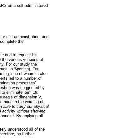
SCRS on a self-administered
or self-administration, and
o complete the
use and to request his
te the various versions of
ty. For our study the
rada’ in Spanish). For
rsing, one of whom is also
erts led to a number of
imination processes"
uestion was suggested by
 to eliminate item 19:
he aegis of dimension V,
y made in the wording of
n able to carry out physical
l activity without showing
onnaire. By applying all
ely understood all of the
erefore, no further