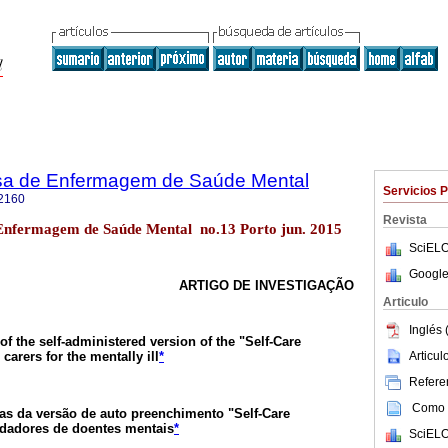
sa de Enfermagem de Saúde Mental
Servicios 
2160
Revista
 Enfermagem de Saúde Mental no.13 Porto jun. 2015
SciELO
Google
ARTIGO DE INVESTIGAÇÃO
Articulo
Inglés 
f the self-administered version of the "Self-Care
Articu
arers for the mentally ill
*
Referen
Como c
as da versão de auto preenchimento "Self-Care
idadores de doentes mentais
*
SciELO