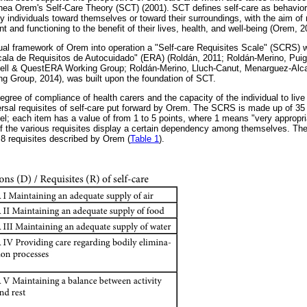
hea Orem's Self-Care Theory (SCT) (2001). SCT defines self-care as behavior t
d by individuals toward themselves or toward their surroundings, with the aim of 
nt and functioning to the benefit of their lives, health, and well-being (Orem, 2
tual framework of Orem into operation a "Self-care Requisites Scale" (SCRS) 
ala de Requisitos de Autocuidado" (ERA) (Roldán, 2011; Roldán-Merino, Puig
ell & QuestERA Working Group; Roldán-Merino, Lluch-Canut, Menarguez-Alca
 Group, 2014), was built upon the foundation of SCT.
ee of compliance of health carers and the capacity of the individual to liv
versal requisites of self-care put forward by Orem. The SCRS is made up of 35
el; each item has a value of from 1 to 5 points, where 1 means "very appropri
of the various requisites display a certain dependency among themselves. The 
8 requisites described by Orem (
Table 1
).