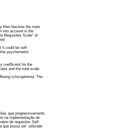
ay then become the main
n into account in the
are Requisites Scale" of
red.
it could be self-
 the psychometric
 coefficient for the
ales and the total scale.
ffering schizophrenia. The
liar, que progressivamente
i-lo na implementação de
ário de requisitos Self-
 a que possa ser utilizado