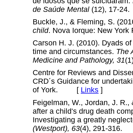
de idosos que se suicidaram.
de Saúde Mental
(12), 17-
Buckle, J., & Fleming, S. (201
child
. Nova Iorque: New Yo
Carson H. J. (2010). Dyads of
time and circumstances.
The 
Medicine and Pathology,
31
(
Centre for Reviews and Disse
CRD´s Guidance for undertakin
of York. [
Links
]
Feigelman, W., Jordan, J. R., 
after a child's drug death com
Investigating a greatly negle
(Westport), 63
(4), 291-316