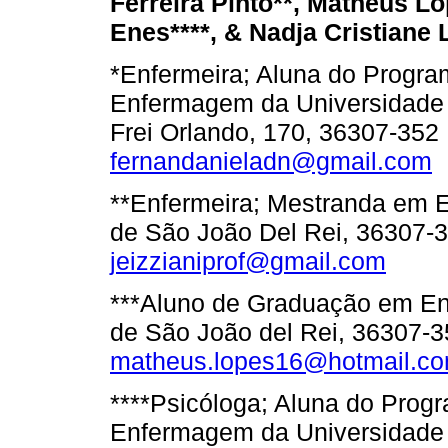
Ferreira Pinto**,
Matheus Lo
Enes****, &
Nadja Cristiane 
*Enfermeira; Aluna do Progr
Enfermagem da Universidade 
Frei Orlando, 170, 36307-352 
fernandanieladn@gmail.com
**Enfermeira; Mestranda em 
de São João Del Rei, 36307-35
jeizzianiprof@gmail.com
***Aluno de Graduação em En
de São João del Rei, 36307-35
matheus.lopes16@hotmail.c
****Psicóloga; Aluna do Pro
Enfermagem da Universidade 