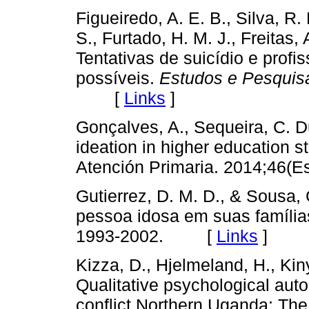
Figueiredo, A. E. B., Silva, R.
S., Furtado, H. M. J., Freitas, 
Tentativas de suicídio e profi
possíveis.
Estudos e Pesquisa
[
Links
]
Gonçalves, A., Sequeira, C. Du
ideation in higher education st
Atención Primaria. 2014;46(E
Gutierrez, D. M. D., & Sousa, 
pessoa idosa em suas família
1993-2002. [
Links
]
Kizza, D., Hjelmeland, H., Kin
Qualitative psychological auto
conflict Northern Uganda: The 