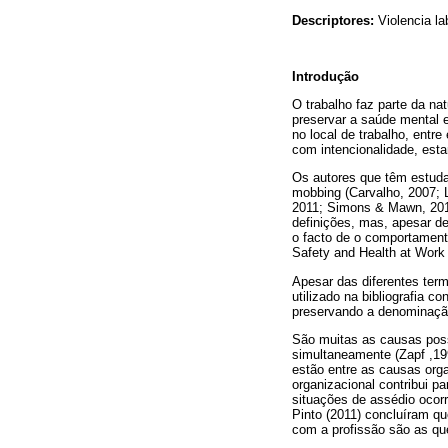
Descriptores:
Violencia la
Introdução
O trabalho faz parte da n
preservar a saúde mental 
no local de trabalho, entr
com intencionalidade, est
Os autores que têm estudad
mobbing (Carvalho, 2007; L
2011; Simons & Mawn, 2010
definições, mas, apesar de
o facto de o comportament
Safety and Health at Work
Apesar das diferentes term
utilizado na bibliografia c
preservando a denominação
São muitas as causas poss
simultaneamente (Zapf ,1999
estão entre as causas org
organizacional contribui p
situações de assédio oco
Pinto (2011) concluíram qu
com a profissão são as q