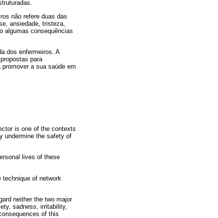
truturadas.
iros não refere duas das
e, ansiedade, tristeza,
 são algumas consequências
a dos enfermeiros. A
 propostas para
 a promover a sua saúde em
ector is one of the contexts
ay undermine the safety of
ersonal lives of these
e technique of network
gard neither the two major
, sadness, irritability,
 consequences of this