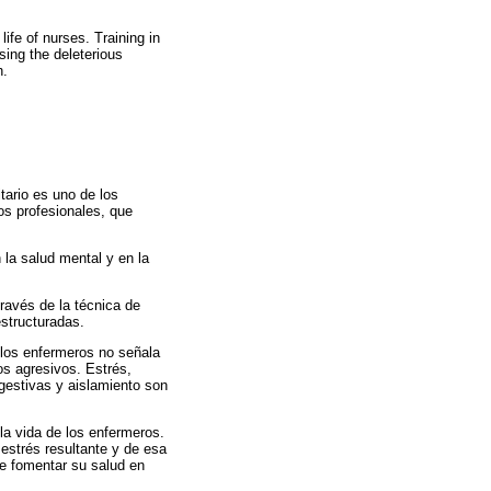
fe of nurses. Training in
sing the deleterious
h.
tario es uno de los
os profesionales, que
 la salud mental y en la
ravés de la técnica de
estructuradas.
 los enfermeros no señala
os agresivos. Estrés,
igestivas y aislamiento son
a vida de los enfermeros.
 estrés resultante y de esa
de fomentar su salud en