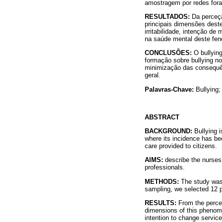
amostragem por redes fora
RESULTADOS:
Da perceçã
principais dimensões dest
irritabilidade, intenção d
na saúde mental deste fen
CONCLUSÕES:
O bullyin
formação sobre bullying no
minimização das consequên
geral.
Palavras-Chave:
Bullying;
ABSTRACT
BACKGROUND:
Bullying i
where its incidence has be
care provided to citizens.
AIMS:
describe the nurses’
professionals.
METHODS:
The study was 
sampling, we selected 12 p
RESULTS:
From the percept
dimensions of this phenomen
intention to change servic