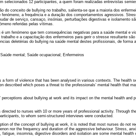
m selecionados 12 participantes, a quem foram realizadas entrevistas semies
o do conceito de bullying no trabalho, salienta-se que a maioria dos enferme
e fenómeno, a frequência e a duração dos comportamentos agressivos. Stress
e mudar de serviço, cansaço, insónias, perturbações digestivas e isolamento
ómeno referidas pelas vítimas.
g é um fenómeno que tem consequências negativas para a saúde mental e vid
 trabalho e a capacitação dos enfermeiros para gerir o stresse resultante são
cias deletérias do bullying na saúde mental destes profissionais, de forma
 Saúde mental; Saúde ocupacional; Enfermeiros
s a form of violence that has been analysed in various contexts. The health s
en described which poses a threat to the professionals’ mental health that m
 perceptions about bullying at work and its impact on the mental health and p
directed to nurses with 10 or more years of professional activity. Through th
articipants, to whom semi-structured interviews were conducted.
ion of the concept of bullying at work, it is noted that most nurses do not re
on nor the frequency and duration of the aggressive behaviour. Stress, anxiety
e, fatigue, insomnia, digestive disorders and isolation are some mental health