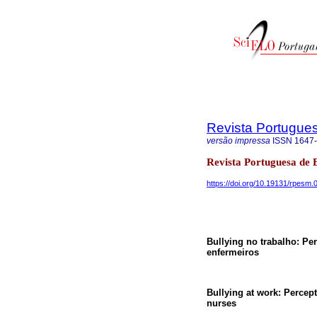
Revista Portugue
versão impressa
ISSN
1647
Revista Portuguesa de
https://doi.org/10.19131/rpesm.
Bullying no trabalho: Pe
enfermeiros
Bullying at work: Percept
nurses