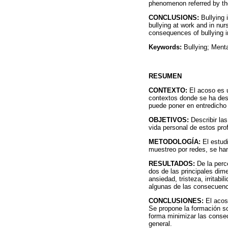
phenomenon referred by th
CONCLUSIONS:
Bullying 
bullying at work and in nur
consequences of bullying in
Keywords:
Bullying; Menta
RESUMEN
CONTEXTO:
El acoso es u
contextos donde se ha desc
puede poner en entredicho 
OBJETIVOS:
Describir las
vida personal de estos pro
METODOLOGÍA:
El estudi
muestreo por redes, se han
RESULTADOS:
De la perc
dos de las principales dim
ansiedad, tristeza, irritab
algunas de las consecuenc
CONCLUSIONES:
El acos
Se propone la formación so
forma minimizar las consec
general.