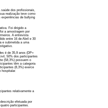
 saúde dos profissionais,
 sua realização teve como
 experiências de bullying
tiva. Foi dirigido a
 foi a amostragem por
rmeiros. A entrevista
ido entre 16 de Abril e 30
ita e submetida a uma
stigativo.
des é de 35,9 anos (DP=
vil, 50% dos participantes
sete (58,3%) possuem o
cipantes têm a categoria
ticipantes (8,3%) exerce
 hospitalar.
icipantes relativamente a
 descrição efetuada por
quatro participantes.