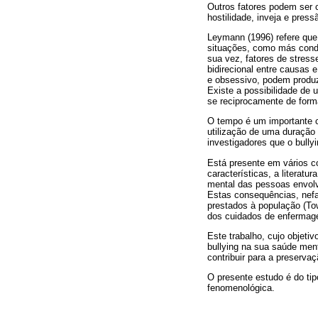
Outros fatores podem ser 
hostilidade, inveja e press
Leymann (1996) refere qu
situações, como más condiç
sua vez, fatores de stres
bidirecional entre causas
e obsessivo, podem produ
Existe a possibilidade de 
se reciprocamente de forma
O tempo é um importante cri
utilização de uma duração
investigadores que o bully
Está presente em vários co
características, a literat
mental das pessoas envolv
Estas consequências, nefa
prestados à população (To
dos cuidados de enfermage
Este trabalho, cujo objeti
bullying na sua saúde ment
contribuir para a preserva
O presente estudo é do tipo
fenomenológica.