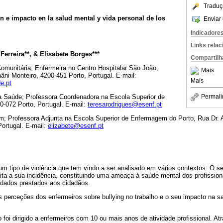
Traduç
n e impacto en la salud mental y vida personal de los
Enviar 
Indicadore
Links rela
 Ferreira**, & Elisabete Borges***
Compartilh
unitária; Enfermeira no Centro Hospitalar São João,
Mais
âni Monteiro, 4200-451 Porto, Portugal. E-mail:
Mais
e.pt
a Saúde; Professora Coordenadora na Escola Superior de
Permali
-072 Porto, Portugal. E-mail:
teresarodrigues@esenf.pt
; Professora Adjunta na Escola Superior de Enfermagem do Porto, Rua Dr. A
ortugal. E-mail:
elizabete@esenf.pt
um tipo de violência que tem vindo a ser analisado em vários contextos. O s
rita a sua incidência, constituindo uma ameaça à saúde mental dos profissio
idados prestados aos cidadãos.
 perceções dos enfermeiros sobre bullying no trabalho e o seu impacto na s
foi dirigido a enfermeiros com 10 ou mais anos de atividade profissional. At