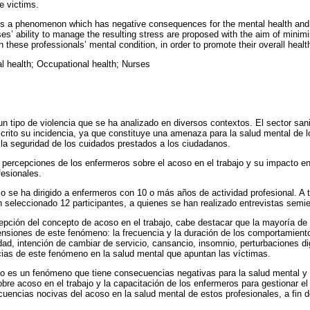
e victims.
is a phenomenon which has negative consequences for the mental health and li
ses’ ability to manage the resulting stress are proposed with the aim of minimi
 these professionals’ mental condition, in order to promote their overall healt
l health; Occupational health; Nurses
n tipo de violencia que se ha analizado en diversos contextos. El sector sani
rito su incidencia, ya que constituye una amenaza para la salud mental de l
la seguridad de los cuidados prestados a los ciudadanos.
 percepciones de los enfermeros sobre el acoso en el trabajo y su impacto en
fesionales.
o se ha dirigido a enfermeros con 10 o más años de actividad profesional. A t
 seleccionado 12 participantes, a quienes se han realizado entrevistas semi
epción del concepto de acoso en el trabajo, cabe destacar que la mayoría de
ensiones de este fenómeno: la frecuencia y la duración de los comportamient
ilidad, intención de cambiar de servicio, cansancio, insomnio, perturbaciones d
ias de este fenómeno en la salud mental que apuntan las víctimas.
o es un fenómeno que tiene consecuencias negativas para la salud mental y l
bre acoso en el trabajo y la capacitación de los enfermeros para gestionar el
uencias nocivas del acoso en la salud mental de estos profesionales, a fin 