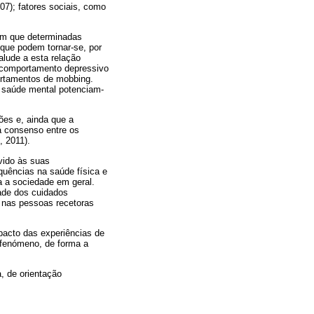
7); fatores sociais, como
em que determinadas
 que podem tornar-se, por
lude a esta relação
, comportamento depressivo
ortamentos de mobbing.
a saúde mental potenciam-
ções e, ainda que a
á consenso entre os
, 2011).
evido às suas
equências na saúde física e
 a sociedade em geral.
ade dos cuidados
 nas pessoas recetoras
mpacto das experiências de
e fenómeno, de forma a
a, de orientação