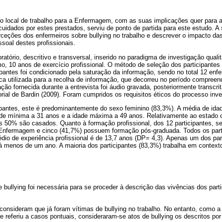
no local de trabalho para a Enfermagem, com as suas implicações quer para a
cuidados por estes prestados, serviu de ponto de partida para este estudo. A
rceções dos enfermeiros sobre bullying no trabalho e descrever o impacto das
soal destes profissionais.
ratório, descritivo e transversal, inserido no paradigma de investigação qualita
o, 10 anos de exercício profissional. O método de seleção dos participantes
pantes foi condicionado pela saturação da informação, sendo no total 12 enfe
ica utilizada para a recolha de informação, que decorreu no período compreend
ção fornecida durante a entrevista foi áudio gravada, posteriormente transcr
rial de Bardin (2009). Foram cumpridos os requisitos éticos do processo inve
ipantes, este é predominantemente do sexo feminino (83,3%). A média de ida
ade mínima a 31 anos e a idade máxima a 49 anos. Relativamente ao estado ci
tes 50% são casados. Quanto à formação profissional, dos 12 participantes, 
Enfermagem e cinco (41,7%) possuem formação pós-graduada. Todos os parti
dio de experiência profissional é de 13,7 anos (DP= 4,3). Apenas um dos par
á menos de um ano. A maioria dos participantes (83,3%) trabalha em contexto
e bullying foi necessária para se proceder à descrição das vivências dos part
 consideram que já foram vítimas de bullying no trabalho. No entanto, como a
e referiu a casos pontuais, consideraram-se atos de bullying os descritos por 