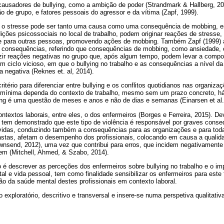
causadores de bullying, como a ambição de poder (Strandmark & Hallberg, 200
ão de grupo, e fatores pessoais do agressor e da vítima (Zapf, 1999).
e o stresse pode ser tanto uma causa como uma consequência de mobbing, 
ões psicossociais no local de trabalho, podem originar reações de stresse,
se para outras pessoas, promovendo ações de mobbing. Também Zapf (1999) a
 e consequências, referindo que consequências de mobbing, como ansiedade
zir reações negativas no grupo que, após algum tempo, podem levar a comp
um ciclo vicioso, em que o bullying no trabalho e as consequências a nível d
 negativa (Reknes et. al, 2014).
tério para diferenciar entre bullying e os conflitos quotidianos nas organiza
 mínima dependa do contexto de trabalho, mesmo sem um prazo concreto, h
ing é uma questão de meses e anos e não de dias e semanas (Einarsen et al.
ntextos laborais, entre eles, o dos enfermeiros (Borges e Ferreira, 2015). D
ura tem demonstrado que este tipo de violência é responsável por graves cons
idas, conduzindo também a consequências para as organizações e para toda
stas, afetam o desempenho dos profissionais, colocando em causa a qualid
wnsend, 2012), uma vez que contribui para erros, que incidem negativamente
m (Mitchell, Ahmed, & Szabo, 2014).
vo é descrever as perceções dos enfermeiros sobre bullying no trabalho e o i
al e vida pessoal, tem como finalidade sensibilizar os enfermeiros para est
ção da saúde mental destes profissionais em contexto laboral.
 exploratório, descritivo e transversal e insere-se numa perspetiva qualitativ