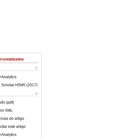
ersonalizados
 Analytics
 Scholar H5M5 (
2017
)
uês (pdf)
 em XML
cias do artigo
itar este artigo
 Analytics