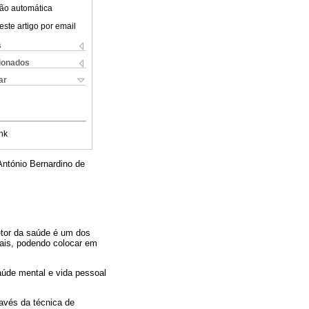
ão automática
este artigo por email
s
cionados
ar
nk
ntónio Bernardino de
etor da saúde é um dos
nais, podendo colocar em
aúde mental e vida pessoal
ravés da técnica de