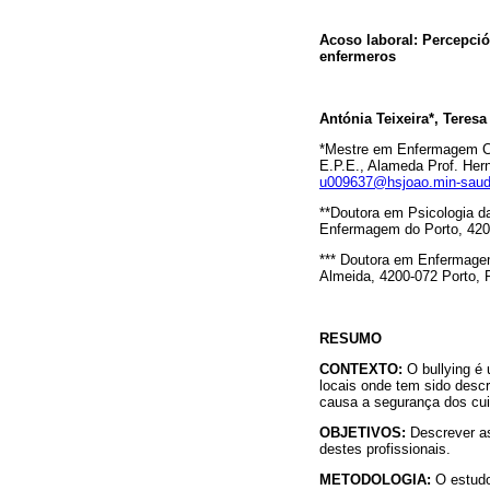
Acoso laboral: Percepció
enfermeros
Antónia Teixeira*, Teresa
*Mestre em Enfermagem Com
E.P.E., Alameda Prof. Hern
u009637@hsjoao.min-saud
**Doutora em Psicologia d
Enfermagem do Porto, 4200
*** Doutora em Enfermagem
Almeida, 4200-072 Porto, P
RESUMO
CONTEXTO:
O bullying é 
locais onde tem sido desc
causa a segurança dos cu
OBJETIVOS:
Descrever as
destes profissionais.
METODOLOGIA:
O estudo 