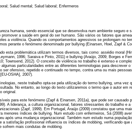
boral; Salud mental; Salud laboral; Enfermeros
atureza humana, sendo essencial que se desenvolva num ambiente seguro e s
e promover a saúde em geral do ser humano. São vários os fatores que ame
e eles a violência. Quando os comportamentos agressivos se prolongam no te
amos perante o fenómeno denominado por bullying (Einarsen, Hoel, Zapf & Coo
o esta problemática utilizam termos diversos, tais como: assédio moral (Hir
eymann, 1996; Saraiva e Pinto, 2011) e bullying (Araújo, 2009; Borges e Ferre
; Townsend, 2012). O conceito de violência no trabalho é extenso e comple
 algumas particularidades entre as diferentes terminologias para descrever o
o ser ofensivo, repetido e continuado no tempo, contra uma ou mais pessoa
 [EU-OSHA], 2007).
inologias, neste trabalho opta-se pela utilização do termo bullying, uma vez 
onsultada. No entanto, ao longo do texto utilizaremos o termo que o autor em ref
 original.
íveis para este fenómeno (Zapf & Einarsen, 2011a), que pode ser causado p
). A liderança, a cultura organizacional, fatores stressantes do trabalho e a
anizacionais (Zapf, 1999). Em Portugal, Araújo (2009) constatou que uma mai
ara menores índices de bullying. Num estudo com enfermeiros, Sá (2008) aver
rreu após uma mudança organizacional. Também num estudo numa população 
e a satisfação profissional influencia os índices de mobbing, verificando que 
ue sofrem mais condutas de mobbing.