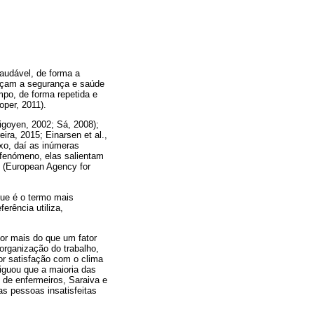
audável, de forma a
açam a segurança e saúde
mpo, de forma repetida e
per, 2011).
igoyen, 2002; Sá, 2008);
ira, 2015; Einarsen et al.,
xo, daí as inúmeras
 fenómeno, elas salientam
s (European Agency for
que é o termo mais
erência utiliza,
or mais do que um fator
 organização do trabalho,
or satisfação com o clima
iguou que a maioria das
de enfermeiros, Saraiva e
as pessoas insatisfeitas