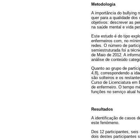
Metodologia
A importância do bullying 
quer para a qualidade dos 
objetivos: descrever as pe
na saúde mental e vida pes
Este estudo é do tipo explo
enfermeiros com, no mínim
redes. O número de partici
semiestruturada foi a técn
de Maio de 2012. A informa
análise de conteúdo catego
Quanto ao grupo de partic
4,8), correspondendo a id
são solteiros e os restan
Curso de Licenciatura em 
de enfermeiro. O tempo mé
funções no serviço atual h
Resultados
A identificação de casos d
este fenómeno.
Dos 12 participantes, seis
dois destes participantes s