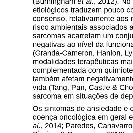
(Burningham
et al.
, 2012). No
etiológicos traduzem pouco co
consenso, relativamente aos 
risco ambientais associados 
sarcomas acarretam um conju
negativas ao nível da funcio
(Granda-Cameron, Hanlon, Lyn
modalidades terapêuticas mai
complementada com quimiotera
também afetam negativamente 
vida (Tang, Pan, Castle & Ch
sarcoma em situações de depe
Os sintomas de ansiedade e 
doença oncológica em geral 
al.
, 2014; Paredes, Canavarro