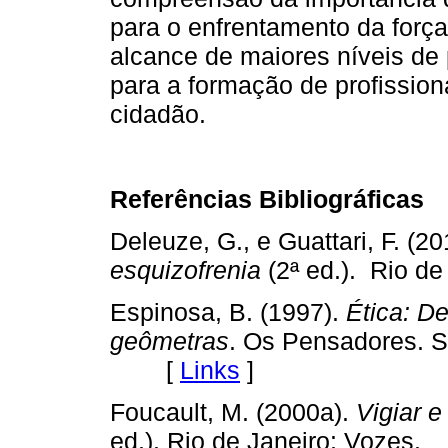
para o enfrentamento da força 
alcance de maiores níveis de
para a formação de profissio
cidadão.
Referências Bibliográficas
Deleuze, G., e Guattari, F. (2
esquizofrenia
(2ª ed.). Rio d
Espinosa, B. (1997).
Ética: D
geômetras
. Os Pensadores. S
[
Links
]
Foucault, M. (2000a).
Vigiar e
ed.). Rio de Janeiro: Voze