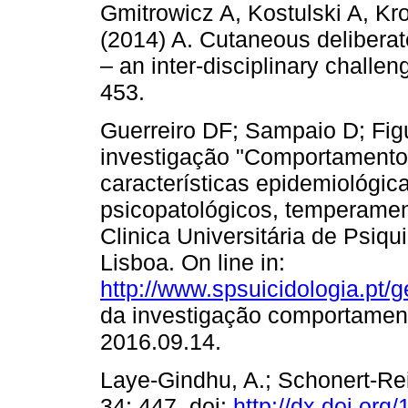
Gmitrowicz A, Kostulski A, K
(2014) A. Cutaneous deliberat
– an inter-disciplinary challe
453.
Guerreiro DF; Sampaio D; Figu
investigação "Comportamento
características epidemiológica
psicopatológicos, temperament
Clinica Universitária de Psiqu
Lisboa. On line in:
http://www.spsuicidologia.pt/g
da investigação comportamen
2016.09.14.
Laye-Gindhu, A.; Schonert-Rei
34: 447. doi:
http://dx.doi.or