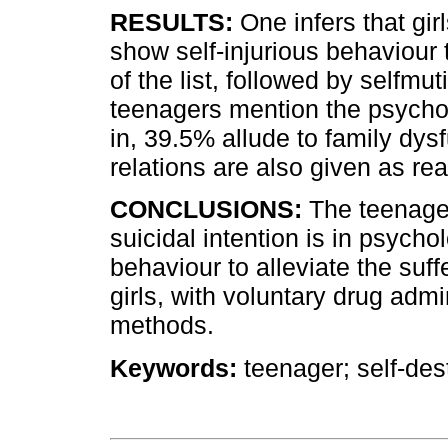
RESULTS:
One infers that gir
show self-injurious behaviour 
of the list, followed by selfmut
teenagers mention the psychol
in, 39.5% allude to family dys
relations are also given as re
CONCLUSIONS:
The teenager
suicidal intention is in psycho
behaviour to alleviate the su
girls, with voluntary drug admi
methods.
Keywords:
teenager; self-des