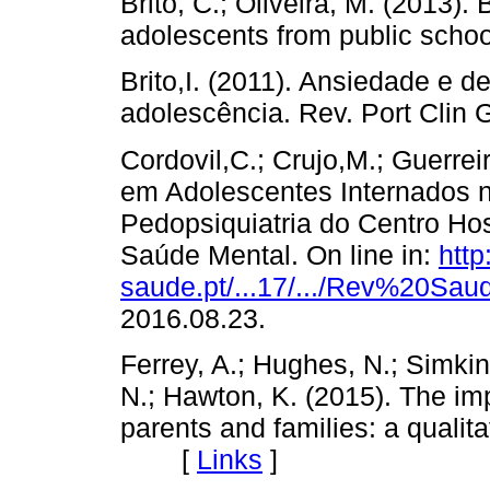
Brito, C.; Oliveira, M. (2013).
adolescents from public school
Brito,I. (2011). Ansiedade e 
adolescência. Rev. Port Clin 
Cordovil,C.; Crujo,M.; Guerrei
em Adolescentes Internados 
Pedopsiquiatria do Centro Hos
Saúde Mental. On line in:
http
saude.pt/...17/.../Rev%20S
2016.08.23.
Ferrey, A.; Hughes, N.; Simkin,
N.; Hawton, K. (2015). The im
parents and families: a qualita
[
Links
]