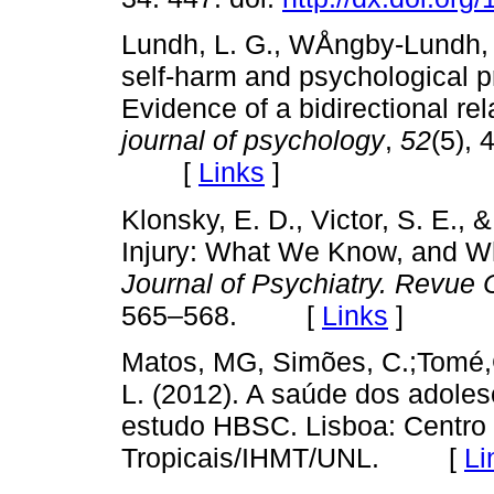
Lundh, L. G., WÅngby‐Lundh, M
self‐harm and psychological 
Evidence of a bidirectional rel
journal of psychology
,
52
(5), 
[
Links
]
Klonsky, E. D., Victor, S. E., &
Injury: What We Know, and 
Journal of Psychiatry. Revue
565–568. [
Links
]
Matos, MG, Simões, C.;Tomé,G.
L. (2012). A saúde dos adoles
estudo HBSC. Lisboa: Centro 
Tropicais/IHMT/UNL. [
Li