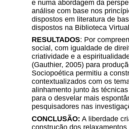
e numa abordagem da perspet
análise com base nos princípi
dispostos em literatura de b
dispostos na Biblioteca Virtu
RESULTADOS
: Por compreen
social, com igualdade de direi
criatividade e a espiritualid
(Gauthier, 2005) para produçã
Sociopoética permitiu a cons
contextualizados com os tem
alinhamento junto às técnica
para o desvelar mais espontâne
pesquisadores nas investigaç
CONCLUSÃO:
A liberdade cri
construção dos relaxamentos 