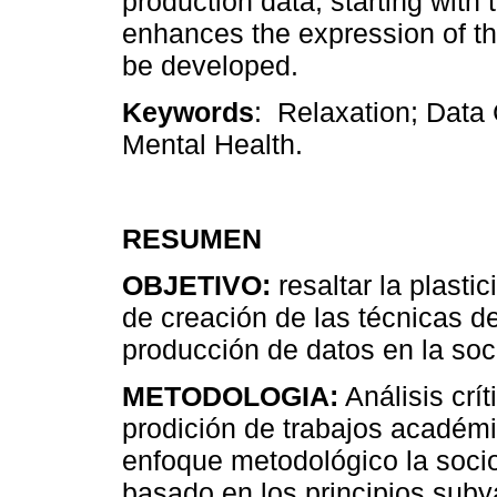
production data, starting with
enhances the expression of th
be developed.
Keywords
:
Relaxation; Data 
Mental Health.
RESUMEN
OBJETIVO:
resaltar la plasti
de creación de las técnicas de
producción de datos en la soc
METODOLOGIA:
Análisis crít
prodición de trabajos académi
enfoque metodológico la socio
basado en los principios suby