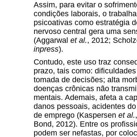
Assim, para evitar o sofrimen
condições laborais, o trabalh
psicoativas como estratégia d
nervoso central gera uma se
(Aggarwal
et al.
, 2012; Scholz
inpress
).
Contudo, este uso traz conse
prazo, tais como: dificuldade
tomada de decisões; alta mor
doenças crônicas não transmis
mentais. Ademais, afeta a cap
danos pessoais, acidentes do 
de emprego (Kaspersen
et al.
Bond, 2012). Entre os profis
podem ser nefastas, por colo