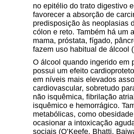
no epitélio do trato digestivo 
favorecer a absorção de car
predisposição às neoplasias d
cólon e reto. Também há um a
mama, próstata, fígado, pânc
fazem uso habitual de álcool
O álcool quando ingerido em
possui um efeito cardioprotet
em níveis mais elevados asso
cardiovascular, sobretudo par
não isquêmica, fibrilação atri
isquêmico e hemorrágico. Ta
metabólicas, como obesidade e
ocasionar a intoxicação aguda,
sociais (O’Keefe, Bhatti, Bajw