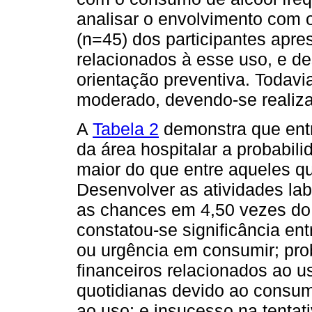
analisar o envolvimento com o
(n=45) dos participantes apr
relacionados à esse uso, e d
orientação preventiva. Todavi
moderado, devendo-se realiza
A
Tabela 2
demonstra que ent
da área hospitalar a probabil
maior do que entre aqueles q
Desenvolver as atividades la
as chances em 4,50 vezes d
constatou-se significância en
ou urgência em consumir; pro
financeiros relacionados ao us
quotidianas devido ao consum
ao uso; e insucesso na tentati